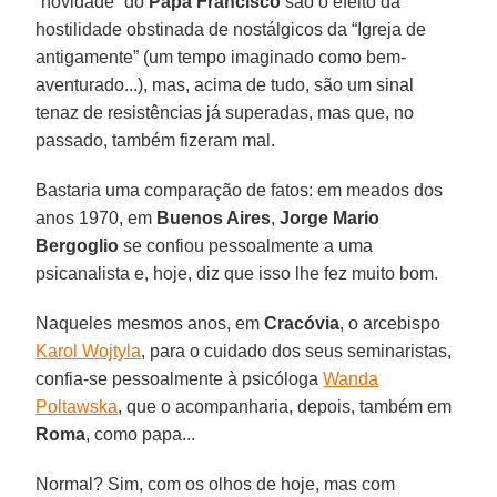
“novidade” do
Papa Francisco
são o efeito da
hostilidade obstinada de nostálgicos da “Igreja de
antigamente” (um tempo imaginado como bem-
aventurado...), mas, acima de tudo, são um sinal
tenaz de resistências já superadas, mas que, no
passado, também fizeram mal.
Bastaria uma comparação de fatos: em meados dos
anos 1970, em
Buenos Aires
,
Jorge Mario
Bergoglio
se confiou pessoalmente a uma
psicanalista e, hoje, diz que isso lhe fez muito bom.
Naqueles mesmos anos, em
Cracóvia
, o arcebispo
Karol Wojtyla
, para o cuidado dos seus seminaristas,
confia-se pessoalmente à psicóloga
Wanda
Poltawska
, que o acompanharia, depois, também em
Roma
, como papa...
Normal? Sim, com os olhos de hoje, mas com