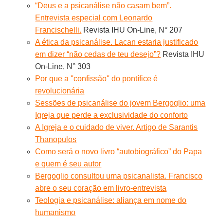
“Deus e a psicanálise não casam bem”.
Entrevista especial com Leonardo
Francischelli.
Revista IHU On-Line, N° 207
A ética da psicanálise. Lacan estaria justificado
em dizer “não cedas de teu desejo”?
Revista IHU
On-Line, N° 303
Por que a ''confissão'' do pontífice é
revolucionária
Sessões de psicanálise do jovem Bergoglio: uma
Igreja que perde a exclusividade do conforto
A Igreja e o cuidado de viver. Artigo de Sarantis
Thanopulos
Como será o novo livro “autobiográfico” do Papa
e quem é seu autor
Bergoglio consultou uma psicanalista. Francisco
abre o seu coração em livro-entrevista
Teologia e psicanálise: aliança em nome do
humanismo