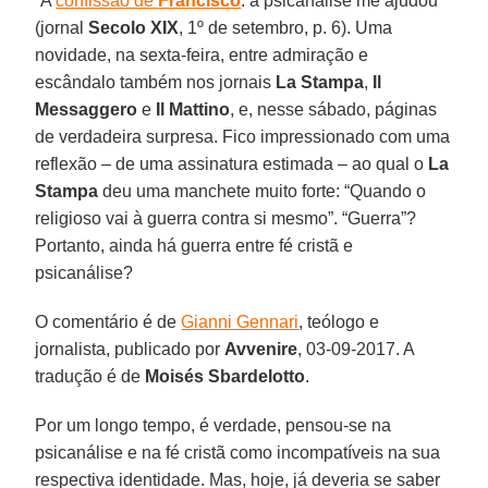
“A
confissão de
Francisco
: a psicanálise me ajudou”
(jornal
Secolo XIX
, 1º de setembro, p. 6). Uma
novidade, na sexta-feira, entre admiração e
escândalo também nos jornais
La Stampa
,
Il
Messaggero
e
Il Mattino
, e, nesse sábado, páginas
de verdadeira surpresa. Fico impressionado com uma
reflexão – de uma assinatura estimada – ao qual o
La
Stampa
deu uma manchete muito forte: “Quando o
religioso vai à guerra contra si mesmo”. “Guerra”?
Portanto, ainda há guerra entre fé cristã e
psicanálise?
O comentário é de
Gianni Gennari
, teólogo e
jornalista, publicado por
Avvenire
, 03-09-2017. A
tradução é de
Moisés Sbardelotto
.
Por um longo tempo, é verdade, pensou-se na
psicanálise e na fé cristã como incompatíveis na sua
respectiva identidade. Mas, hoje, já deveria se saber