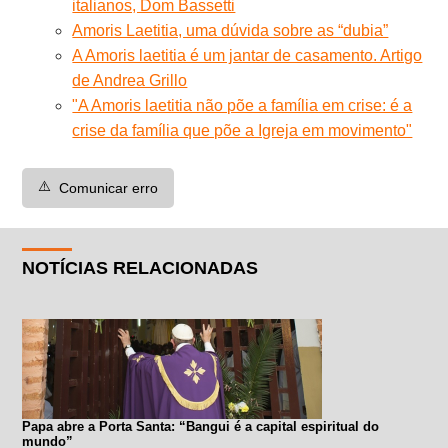
italianos, Dom Bassetti
Amoris Laetitia, uma dúvida sobre as “dubia”
A Amoris laetitia é um jantar de casamento. Artigo
de Andrea Grillo
"A Amoris laetitia não põe a família em crise: é a
crise da família que põe a Igreja em movimento"
⚠️
Comunicar erro
NOTÍCIAS RELACIONADAS
Papa abre a Porta Santa: “Bangui é a capital espiritual do
mundo”