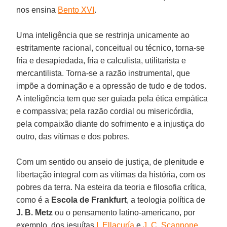
nos ensina
Bento XVI
.
Uma inteligência que se restrinja unicamente ao
estritamente racional, conceitual ou técnico, torna-se
fria e desapiedada, fria e calculista, utilitarista e
mercantilista. Torna-se a razão instrumental, que
impõe a dominação e a opressão de tudo e de todos.
A inteligência tem que ser guiada pela ética empática
e compassiva; pela razão cordial ou misericórdia,
pela compaixão diante do sofrimento e a injustiça do
outro, das vítimas e dos pobres.
Com um sentido ou anseio de justiça, de plenitude e
libertação integral com as vítimas da história, com os
pobres da terra. Na esteira da teoria e filosofia crítica,
como é a
Escola de Frankfurt
, a teologia política de
J. B. Metz
ou o pensamento latino-americano, por
exemplo, dos jesuítas
I. Ellacuría
e
J. C. Scannone
.