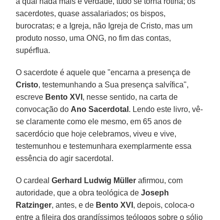
a qual nada mais é verdade, tudo se torna rotina; os
sacerdotes, quase assalariados; os bispos,
burocratas; e a Igreja, não Igreja de Cristo, mas um
produto nosso, uma ONG, no fim das contas,
supérflua.
O sacerdote é aquele que "encarna a presença de
Cristo
, testemunhando a Sua presença salvífica",
escreve
Bento XVI
, nesse sentido, na carta de
convocação do
Ano Sacerdotal
. Lendo este livro, vê-
se claramente como ele mesmo, em 65 anos de
sacerdócio que hoje celebramos, viveu e vive,
testemunhou e testemunhara exemplarmente essa
essência do agir sacerdotal.
O cardeal
Gerhard Ludwig Müller
afirmou, com
autoridade, que a obra teológica de
Joseph
Ratzinger
, antes, e de
Bento
XVI
, depois, coloca-o
entre a fileira dos grandíssimos teólogos sobre o sólio