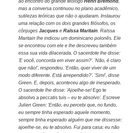
ao encontro do grande teólogo
Henri Bremond
,
mas a conversa continuou no plano acadêmico,
sutilezas teóricas que não o ajudaram. Instaurou
uma relação com os dois grandes filósofos, os
cônjuges
Jacques
e
Raïssa Maritain
. Raïssa
Maritain lhe indicou um dominicano polonês. Ele
se encontrou com ele e lhe descreveu também
essa sua vida dilacerada. O sacerdote lhe disse:
'E você, concorda em viver assim?'. 'Não, é claro
que não!', respondeu. 'Então, quer viver de um
modo diferente. Está arrependido?'. 'Sim!', disse
Green. E, depois, aconteceu algo de inesperado.
O sacerdote lhe disse: 'Ajoelhe-se!
Ego te
absolvo a peccatis tuis
– eu te absolvo'. Escreve
Julien Green: 'Então, eu percebi que, no fundo,
eu sempre tinha esperado aquele momento,
sempre tinha esperado alguém que me dissesse:
ajoelhe-se, eu te absolvo. Fui para casa: eu não