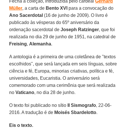
Fecha a coleção, introduzida pelo cardeal
Gerhard
Müller
, a carta de
Bento XVI
para a convocação do
Ano Sacerdotal
(16 de junho de 2009). O livro é
publicado às vésperas do 65º aniversário da
ordenação sacerdotal de
Joseph Ratzinger
, que foi
realizada no dia 29 de junho de 1951, na catedral de
Freising
,
Alemanha
.
A antologia é a primeira de uma coletânea de "textos
escolhidos", que será lançada em seis línguas, sobre
ciência e fé, Europa, minorias criativas, política e fé,
universidades, Eucaristia. O aniversário será
comemorado com uma cerimônia que será realizada
no
Vaticano
, no dia 28 de junho.
O texto foi publicado no sítio
Il Sismografo
, 22-06-
2016. A tradução é de
Moisés Sbardelotto
.
Eis o texto.