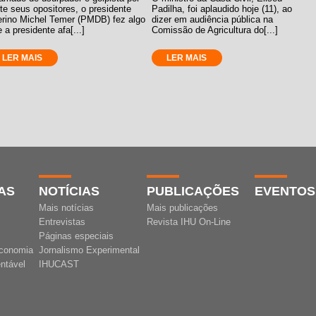
te seus opositores, o presidente
Padilha, foi aplaudido hoje (11), ao
terino Michel Temer (PMDB) fez algo
dizer em audiência pública na
 a presidente afa[...]
Comissão de Agricultura do[...]
LER MAIS
LER MAIS
AS
NOTÍCIAS
PUBLICAÇÕES
EVENTOS
Mais notícias
Mais publicações
Entrevistas
Revista IHU On-Line
Páginas especiais
conomia
Jornalismo Experimental
ntável
IHUCAST