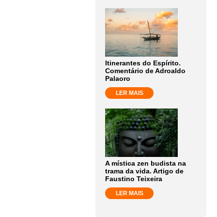
Itinerantes do Espírito.
Comentário de Adroaldo
Palaoro
LER MAIS
A mística zen budista na
trama da vida. Artigo de
Faustino Teixeira
LER MAIS