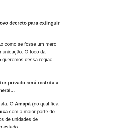
ovo decreto para extinguir
tão como se fosse um mero
municação. O foco da
o queremos dessa região.
or privado será restrita a
eral...
cala. O
Amapá
(no qual fica
nica
com a maior parte do
dos de unidades de
o estado.