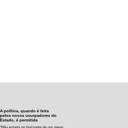
A política, quando é feita
pelos novos usurpadores do
Estado, é permitida
“Não estaria no horizonte de um grego,