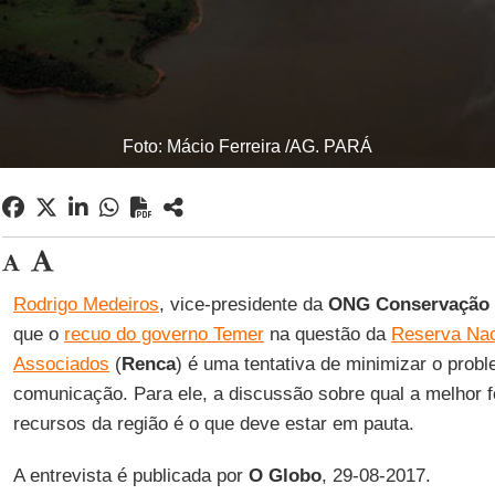
Foto: Mácio Ferreira /AG. PARÁ
Rodrigo Medeiros
, vice-presidente da
ONG Conservação I
que o
recuo do governo Temer
na questão da
Reserva Nac
Associados
(
Renca
) é uma tentativa de minimizar o prob
comunicação. Para ele, a discussão sobre qual a melhor f
recursos da região é o que deve estar em pauta.
A entrevista é publicada por
O Globo
, 29-08-2017.