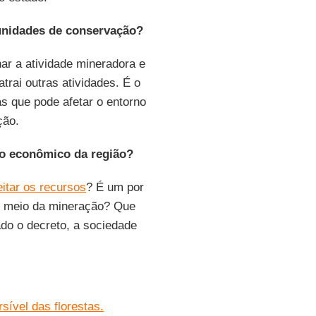
unidades de conservação?
r a atividade mineradora e
rai outras atividades. É o
as que pode afetar o entorno
ção.
to econômico da região?
tar os recursos
? É um por
or meio da mineração? Que
ado o decreto, a sociedade
ível das florestas.