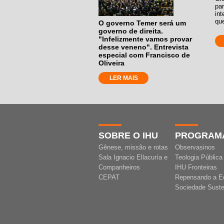
par
in
que
O governo Temer será um
governo de direita.
"Infelizmente vamos provar
desse veneno". Entrevista
especial com Francisco de
Oliveira
LER MAIS
SOBRE O IHU
PROGRAM
Gênese, missão e rotas
Observasinos
Sala Ignacio Ellacuría e
Teologia Pública
Companheiros
IHU Fronteiras
CEPAT
Repensando a E
Sociedade Suste