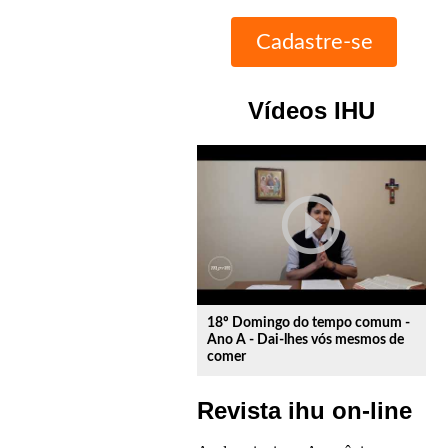
Vídeos IHU
play_circle_outline
18º Domingo do tempo comum -
Ano A - Dai-lhes vós mesmos de
comer
Revista ihu on-line