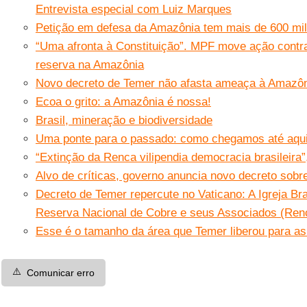
Entrevista especial com Luiz Marques
Petição em defesa da Amazônia tem mais de 600 mil
“Uma afronta à Constituição”. MPF move ação contra
reserva na Amazônia
Novo decreto de Temer não afasta ameaça à Amazôni
Ecoa o grito: a Amazônia é nossa!
Brasil, mineração e biodiversidade
Uma ponte para o passado: como chegamos até aqu
“Extinção da Renca vilipendia democracia brasileira
Alvo de críticas, governo anuncia novo decreto sob
Decreto de Temer repercute no Vaticano: A Igreja Bras
Reserva Nacional de Cobre e seus Associados (Ren
Esse é o tamanho da área que Temer liberou para a
⚠️
Comunicar erro