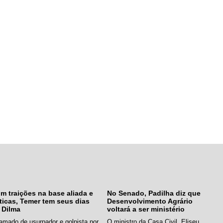
m traições na base aliada e
No Senado, Padilha diz que
íticas, Temer tem seus dias
Desenvolvimento Agrário
 Dilma
voltará a ser ministério
amado de usurpador e golpista por
O ministro da Casa Civil, Eliseu