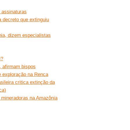
 assinaturas
 decreto que extinguiu
a, dizem especialistas
i?
”, afirmam bispos
re exploração na Renca
ileira critica extinção da
ca)
s mineradoras na Amazônia