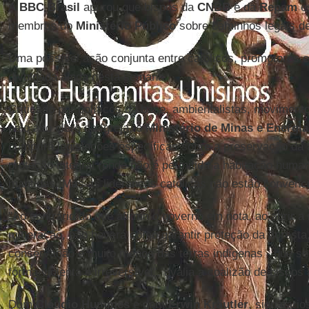
A
BBC Brasil
apurou que bispos da
CNBB
e da
Repam
e
membros do
Ministério Público
sobre caminhos legais de
Uma possível ação conjunta entre católicos, promotores 
divulgada ainda nesta semana.
Criticado por políticos da base, ambientalistas, movimento
pelo alto clero da Igreja, o
Ministério de Minas e Energia
cumprirá legislações específicas sobre a preservação da 
proteção integral (onde não é permitida a habitação human
mantidas. Mas as lideranças católicas não estão convenc
"Ao contrário do que afirma o governo em nota, ao abrir a 
mineração, não haverá como garantir proteção da floresta
conservação e muito menos das terras indígenas - que se
forma violenta e irreversível", avalia a coalizão de bispos
Dom
Cláudio Hummes
e dom
Erwin Kräutler
, signatári