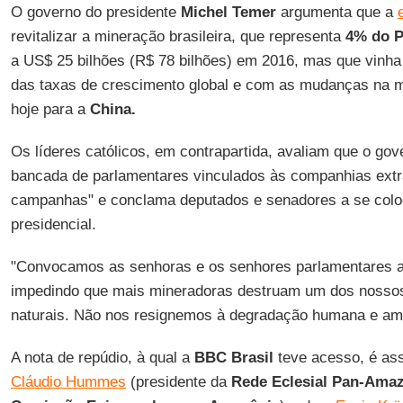
O governo do presidente
Michel Temer
argumenta que a
revitalizar a mineração brasileira, que representa
4% do P
a US$ 25 bilhões (R$ 78 bilhões) em 2016, mas que vinh
das taxas de crescimento global e com as mudanças na m
hoje para a
China.
Os líderes católicos, em contrapartida, avaliam que o go
bancada de parlamentares vinculados às companhias extr
campanhas" e conclama deputados e senadores a se colo
presidencial.
"Convocamos as senhoras e os senhores parlamentares 
impedindo que mais mineradoras destruam um dos nossos
naturais. Não nos resignemos à degradação humana e amb
A nota de repúdio, à qual a
BBC Brasil
teve acesso, é as
Cláudio Hummes
(presidente da
Rede Eclesial Pan-Ama