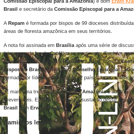
Comissão Episcopal para a Amazônia
) e dom
Erwin Krä
Brasil
e secretário da
Comissão Episcopal para a Amaz
A
Repam
é formada por bispos de 99 dioceses distribuíd
áreas de floresta amazônica em seus territórios.
A nota foi assinada em
Brasília
após uma série de discus
lideranças da
Igreja Católica
no continente. Também part
entidades que fundaram a
Repam
em 2014, como a
Confe
Bispos do Brasil (CNBB)
e o
Conselho Episcopal Lati
formado por líderes católicos de 22 países latino-america
"É mais uma tremenda agressão à
Amazônia
e ao Brasil
irreversíveis. Exigimos a imediata sustação desse decreto
Brasil
dom
Erwin Kräutler.
Caminhos legais