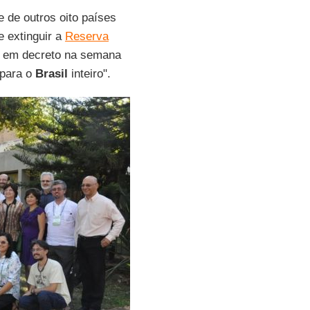
 de outros oito países
e extinguir a
Reserva
a em decreto na semana
 para o
Brasil
inteiro".