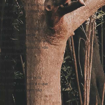
ólica
no
Brasil
. Com títulos
mbos atuam em defesa de
azônia.
vência e o apoio explícito
própria
Constituição
 povos indígenas quando se
presidente da República não
 do presidente é
gunda-feira.
sa região.
a a uma mera província
ra o solo e subsolo e o que
ovos que aqui vivem não