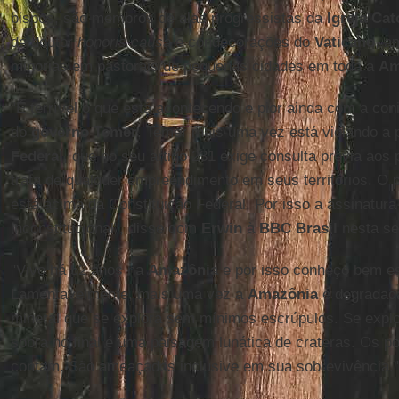
bispos, são membros de alas progressistas da
Igreja Cat
de doutor
honoris causa
e condecorações do
Vaticano
, a
minorias em pastorais de pequenas cidades em toda a
Am
"É terrível o que está acontecendo e pior ainda com a coni
do
governo Temer
. Temer mais uma vez está violando a 
Federal
, que no seu artigo 231 exige consulta prévia aos
trata de qualquer empreendimento em seus territórios. O 
está acima da Constituição Federal. Por isso a assinatura
inconstitucional", disse dom
Erwin
à
BBC Brasil
nesta se
"Vivo há 52 anos na
Amazônia
e por isso conheço bem es
Lamentavelmente, mais uma vez a
Amazônia
é degradad
mineral que se explora sem mínimos escrúpulos. Se explo
sobra no final é uma paisagem lunática de crateras. Os p
contam. São ameaçados inclusive em sua sobrevivência."