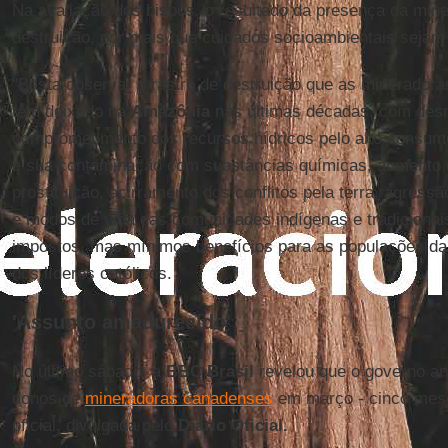
Na avaliação dos bispos, o resultado da presença da min
destruição, por mais que cuidados socioambientais sejam
"Basta observar o rastro de destruição que as mineradoras
têm deixado na
Amazônia
nas últimas décadas, com desm
comprometimento dos recursos hídricos pelo alto consum
e sua contaminação com substâncias químicas, aumento d
prostituição, acirramento dos conflitos pela terra, agress
e modos de vida das comunidades indígenas e tradiciona
impostos, mas mínimos benefícios para as populações da re
dos líderes católicos.
'Assunto amadurecido'
No último sábado, a
BBC Brasil
revelou que o governo an
donos de
mineradoras canadenses
em março - cinco mese
oficial, divulgada pelo
Diário Oficial.