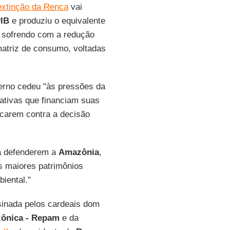
extinção da Renca
vai
IB
e produziu o equivalente
a sofrendo com a redução
atriz de consumo, voltadas
verno cedeu "às pressões da
ativas que financiam suas
carem contra a decisão
a defenderem a
Amazônia
,
 maiores patrimônios
iental."
sinada pelos cardeais dom
zônica - Repam
e da