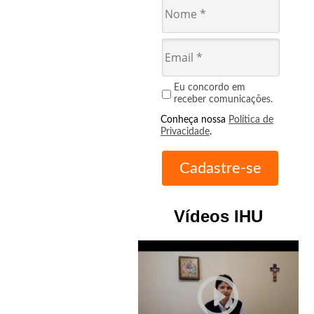
Eu concordo em
receber comunicações.
Conheça nossa
Política de
Privacidade
.
Vídeos IHU
play_circle_outline