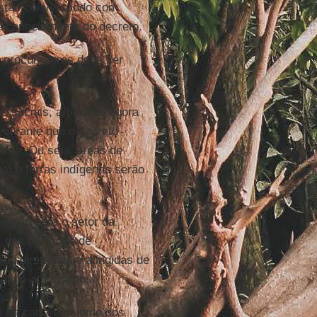
stão conversando com
 cancelamento do decreto.
e procuradores deve ser
s sociais, artistas e agora
garante que o decreto
área. Ou seja, áreas de
a) e terras indígenas serão
idas.
região para o setor da
, das unidades de
rão diretamente atingidas de
 latino-americanos.
os da carta em nome dos