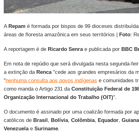
A
Repam
é formada por bispos de 99 dioceses distribuíd
áreas de floresta amazônica em seus territórios |
Foto
: R
A reportagem é de
Ricardo Senra
e publicada por
BBC Br
Em nota de repúdio que será divulgada nesta segunda-fei
a extinção da
Renca
"cede aos grandes empresários da mi
"
nenhuma consulta aos povos indígenas
e comunidades tra
como manda o Artigo 231 da
Constituição Federal de 19
Organização Internacional do Trabalho (OIT)
".
O documento é assinado por uma coalizão formada por a
católicos de
Brasil
,
Bolívia
,
Colômbia
,
Equador
,
Guiana
Venezuela
e
Suriname
.