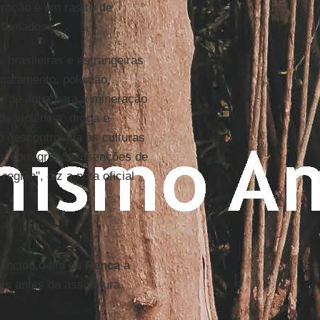
eração é um rastro de
 tomados.
 brasileiras e estrangeiras
atamento, poluição,
o de água para a mineração
e violência, droga e
ão descontrolada às culturas
is, com grandes isenções de
gião", diz a nota oficial
unciou o fim da
Renca
a
s antes da assinatura