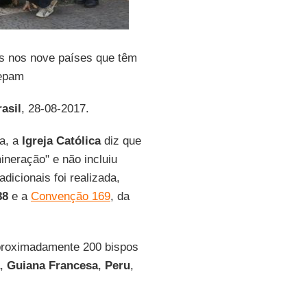
as nos nove países que têm
epam
asil
, 28-08-2017.
ra, a
Igreja Católica
diz que
neração" e não incluiu
dicionais foi realizada,
88
e a
Convenção 169
, da
proximadamente 200 bispos
,
Guiana Francesa
,
Peru
,