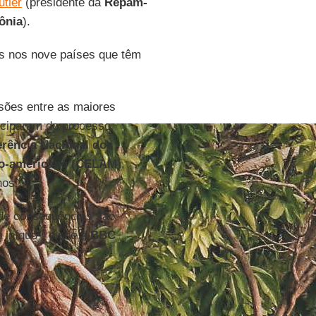
utler
(presidente da
Repam-
ônia
).
as nos nove países que têm
sões entre as maiores
iciparam do processo
rência Nacional dos
no-americano (CELAM
),
nos.
 de consequências são
 iníquo", disse à
BBC