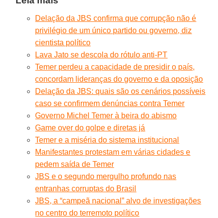
Leia mais
Delação da JBS confirma que corrupção não é
privilégio de um único partido ou governo, diz
cientista político
Lava Jato se descola do rótulo anti-PT
Temer perdeu a capacidade de presidir o país,
concordam lideranças do governo e da oposição
Delação da JBS: quais são os cenários possíveis
caso se confirmem denúncias contra Temer
Governo Michel Temer à beira do abismo
Game over do golpe e diretas já
Temer e a miséria do sistema institucional
Manifestantes protestam em várias cidades e
pedem saída de Temer
JBS e o segundo mergulho profundo nas
entranhas corruptas do Brasil
JBS, a “campeã nacional” alvo de investigações
no centro do terremoto político