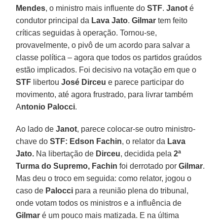
Mendes
, o ministro mais influente do
STF
.
Janot
é
condutor principal da
Lava Jato
.
Gilmar
tem feito
críticas seguidas à operação. Tornou-se,
provavelmente, o pivô de um acordo para salvar a
classe política – agora que todos os partidos graúdos
estão implicados. Foi decisivo na votação em que o
STF
libertou
José Dirceu
e parece participar do
movimento, até agora frustrado, para livrar também
A
ntonio Palocci
.
Ao lado de
Janot
, parece colocar-se outro ministro-
chave do
STF: Edson Fachin
, o relator da
Lava
Jato.
Na libertação de
Dirceu
, decidida pela
2ª
Turma do Supremo, Fachin
foi derrotado por
Gilmar
.
Mas deu o troco em seguida: como relator, jogou o
caso de
Palocci
para a reunião plena do tribunal,
onde votam todos os ministros e a influência de
Gilmar
é um pouco mais matizada. E na última