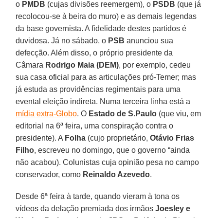
o
PMDB
(cujas divisões reemergem), o
PSDB
(que já
recolocou-se à beira do muro) e as demais legendas
da base governista. A fidelidade destes partidos é
duvidosa. Já no sábado, o
PSB
anunciou sua
defecção. Além disso, o próprio presidente da
Câmara
Rodrigo Maia (DEM)
, por exemplo, cedeu
sua casa oficial para as articulações pró-Temer; mas
já estuda as providências regimentais para uma
evental eleição indireta. Numa terceira linha está a
mídia extra-Globo
. O
Estado de S.Paulo
(que viu, em
editorial na 6ª feira, uma conspiração contra o
presidente). A
Folha
(cujo proprietário,
Otávio Frias
Filho
, escreveu no domingo, que o governo “ainda
não acabou). Colunistas cuja opinião pesa no campo
conservador, como
Reinaldo Azevedo
.
Desde 6ª feira à tarde, quando vieram à tona os
vídeos da delação premiada dos irmãos
Joesley e