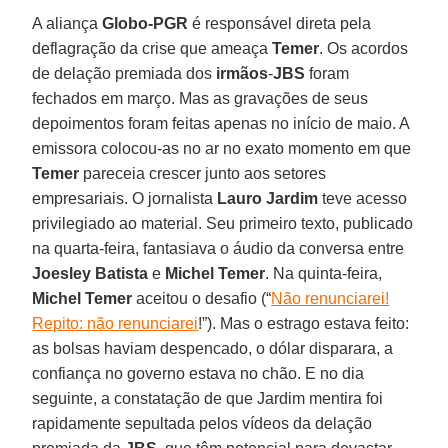
A aliança
Globo-PGR
é responsável direta pela
deflagração da crise que ameaça
Temer
. Os acordos
de delação premiada dos
irmãos
-
JBS
foram
fechados em março. Mas as gravações de seus
depoimentos foram feitas apenas no início de maio. A
emissora colocou-as no ar no exato momento em que
Temer
pareceia crescer junto aos setores
empresariais. O jornalista
Lauro Jardim
teve acesso
privilegiado ao material. Seu primeiro texto, publicado
na quarta-feira, fantasiava o áudio da conversa entre
Joesley Batista
e
Michel Temer
. Na quinta-feira,
Michel Temer
aceitou o desafio (“
Não renunciarei!
Repito: não renunciarei
!”). Mas o estrago estava feito:
as bolsas haviam despencado, o dólar disparara, a
confiança no governo estava no chão. E no dia
seguinte, a constatação de que Jardim mentira foi
rapidamente sepultada pelos vídeos da delação