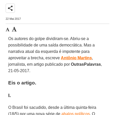
share
22 Mai 2017
Os autores do golpe dividiram-se. Abriu-se a
possibilidade de uma saída democrática. Mas a
narrativa atual da esquerda é impotente para
aproveitar a brecha, escreve
Antônio
Martins
,
jornalista, em artigo publicado por
OutrasPalavras
,
21-05-2017.
Eis o artigo.
I.
O Brasil foi sacudido, desde a última quinta-feira
(18/5) por uma nova série de
abalos políticos
. O