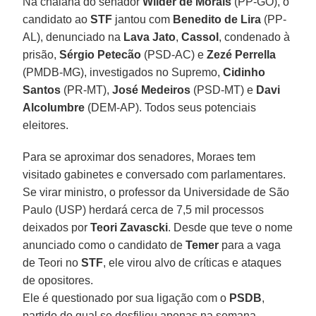
Na chalana do senador
Wilder de Morais
(PP-GO), o
candidato ao
STF
jantou com
Benedito de Lira
(PP-
AL), denunciado na
Lava Jato
,
Cassol
, condenado à
prisão,
Sérgio Petecão
(PSD-AC) e
Zezé Perrella
(PMDB-MG), investigados no Supremo,
Cidinho
Santos
(PR-MT),
José Medeiros
(PSD-MT) e
Davi
Alcolumbre
(DEM-AP). Todos seus potenciais
eleitores.
Para se aproximar dos senadores, Moraes tem
visitado gabinetes e conversado com parlamentares.
Se virar ministro, o professor da Universidade de São
Paulo (USP) herdará cerca de 7,5 mil processos
deixados por
Teori Zavascki
. Desde que teve o nome
anunciado como o candidato de
Temer
para a vaga
de Teori no
STF
, ele virou alvo de críticas e ataques
de opositores.
Ele é questionado por sua ligação com o
PSDB
,
partido do qual se desfiliou apenas na semana