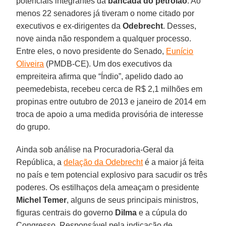
potenciais integrantes da
bancada do petrolão
. Ao
menos 22 senadores já tiveram o nome citado por
executivos e ex-dirigentes da
Odebrecht
. Desses,
nove ainda não respondem a qualquer processo.
Entre eles, o novo presidente do Senado,
Eunício
Oliveira
(PMDB-CE). Um dos executivos da
empreiteira afirma que “Índio”, apelido dado ao
peemedebista, recebeu cerca de R$ 2,1 milhões em
propinas entre outubro de 2013 e janeiro de 2014 em
troca de apoio a uma medida provisória de interesse
do grupo.
Ainda sob análise na Procuradoria-Geral da
República, a
delação da Odebrecht
é a maior já feita
no país e tem potencial explosivo para sacudir os três
poderes. Os estilhaços dela ameaçam o presidente
Michel Temer
, alguns de seus principais ministros,
figuras centrais do governo
Dilma
e a cúpula do
Congresso. Responsável pela indicação de