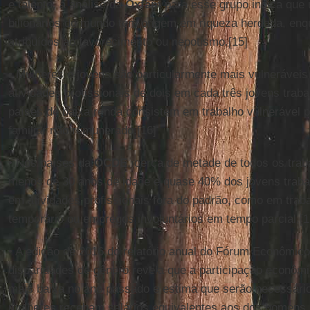
e talento, a análise da
Oxfam
para esse grupo indica que 
bilionários do mundo tem origem em riqueza herdada, en
atribuídos ao favorecimento ou nepotismo.[15]
• Mulheres e jovens são particularmente mais vulnerávei
atividades profissionais de dois em cada três jovens trab
países de baixa renda consistem em trabalho vulnerável po
familiar não remunerado.[16]
• Nos países da
OCDE
, cerca de metade de todos os tra
menos de 30 anos de idade e quase 40% dos jovens traba
em atividades profissionais fora do padrão, como em trab
temporário ou empregos involuntários em tempo parcial.[1
• A edição de 2016 do relatório anual do Fórum Econômic
disparidades de gênero revela que a participação econômi
mais baixa no ano passado e estima que serão necessári
mulheres recebam salários equivalentes aos dos homens.