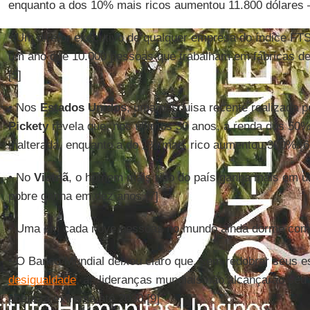
enquanto a dos 10% mais ricos aumentou 11.800 dólares 
• Um diretor executivo de qualquer empresa do índice 
um ano que 10.000 pessoas que trabalham em fábricas d
[5]
• Nos
Estados Unidos
, uma pesquisa recente realizada 
Pickety
revela que, nos últimos 30 anos, a renda dos 5
inalterada, enquanto a do 1% mais rico aumentou 300%.[6
• No
Vietnã
, o homem mais rico do país ganha mais em u
pobre ganha em dez anos.[7]
• Uma em cada nove pessoas no mundo ainda dorme com 
• O Banco Mundial deixou claro que, sem redobrar seus e
desigualdade
, as lideranças mundiais não alcançarão seu 
pobreza extrema até 2030.[9]