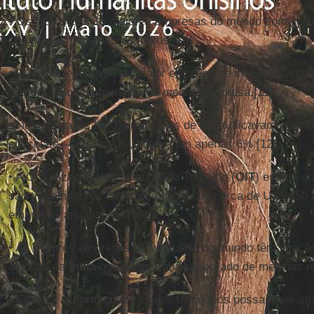
• Os lucros das 10 maiores empresas do mundo somam um
180 países mais pobres juntos.[10]
• O diretor executivo da maior empresa de informática da
que um funcionário médio da mesma empresa.[11]
• Na década de 1980, produtores de cacau ficavam com 1
chocolate – atualmente, ficam com apenas 6%.[12]
• A Organização Internacional do Trabalho (
OIT
) estima q
são trabalhadores forçados que geram cerca de US$ 150 b
empresas anualmente.[13]
• As maiores empresas de vestuário do mundo têm ligação
algodão na
Índia
que usam trabalho forçado de meninas ro
• Embora as fortunas de alguns bilionários possam ser atr