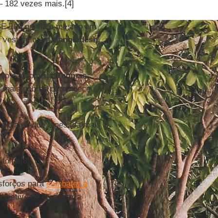
– 182 vezes mais.[4]
FTSE-100 ganha o mesmo em
e vestuário em
Bangladesh
.
pelo economista
Thomas
0% mais pobres permaneceu
]
m dia do que a pessoa mais
fome[8].
sforços para
combater a
objetivo de erradicar a