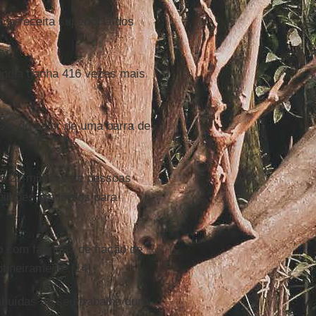
a receita superior à dos
 Índia ganha 416 vezes mais
8% do valor de uma barra de
ue 21 milhões de pessoas
ilhões em lucros para
 com fábricas de fiação de
tineiramente.[14]
ibuídas ao seu trabalho duro