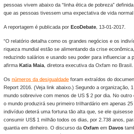
pessoas vivem abaixo da “linha ética de pobreza” definida 
que as pessoas tivessem uma expectativa de vida normal
A reportagem é publicada por
EcoDebate
, 13-01-2017.
“O relatório detalha como os grandes negócios e os indiv
riqueza mundial estão se alimentando da crise econômic
reduzindo salários e usando seu poder para influenciar a 
afirma
Katia Maia
, diretora executiva da Oxfam no Brasil.
Os
números da desigualdade
foram extraídos do documen
Report 2016. (Veja link abaixo.) Segundo a organização,
mundo sobrevive com menos de US $ 2 por dia. No outro
o mundo produzirá seu primeiro trilhardário em apenas 25
indivíduo deterá uma fortuna tão alta que, se ele quisesse
consumir US$ 1 milhão todos os dias, por 2.738 anos, p
quantia em dinheiro. O discurso da
Oxfam
em
Davos
tamb