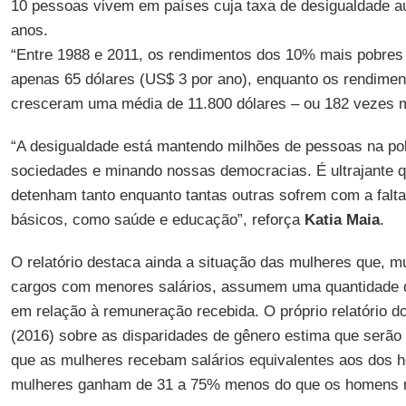
10 pessoas vivem em países cuja taxa de desigualdade a
anos.
“Entre 1988 e 2011, os rendimentos dos 10% mais pobr
apenas 65 dólares (US$ 3 por ano), enquanto os rendime
cresceram uma média de 11.800 dólares – ou 182 vezes m
“A desigualdade está mantendo milhões de pessoas na p
sociedades e minando nossas democracias. É ultrajante 
detenham tanto enquanto tantas outras sofrem com a falt
básicos, como saúde e educação”, reforça
Katia Maia
.
O relatório destaca ainda a situação das mulheres que,
cargos com menores salários, assumem uma quantidade d
em relação à remuneração recebida. O próprio relatório d
(2016) sobre as disparidades de gênero estima que serão
que as mulheres recebam salários equivalentes aos dos 
mulheres ganham de 31 a 75% menos do que os homens 