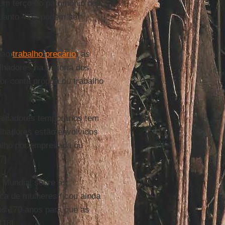
um terço do patrimônio dos
quanto 43% podem ser
s ao
trabalho precário
: as
alhadores na maioria dos
r conta própria ou trabalho
balhadores temporários tem
lhadores estão envolvidos
alho por empreitada ou
7]
o Mundial sobre as
ca de mulheres ficou ainda
os 170 anos para que as
[18]