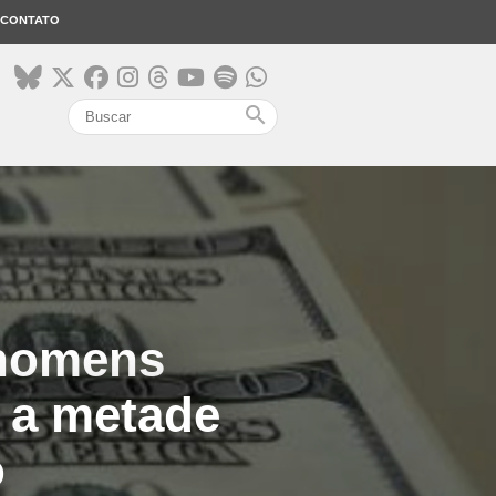
CONTATO
search
 homens
 a metade
o