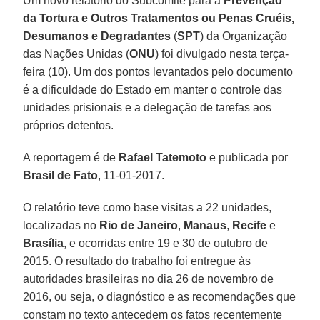
Um novo relatório do Subcomitê para a
Prevenção
da Tortura e Outros Tratamentos ou Penas Cruéis,
Desumanos e Degradantes
(
SPT
) da Organização
das Nações Unidas (
ONU
) foi divulgado nesta terça-
feira (10). Um dos pontos levantados pelo documento
é a dificuldade do Estado em manter o controle das
unidades prisionais e a delegação de tarefas aos
próprios detentos.
A reportagem é de
Rafael Tatemoto
e publicada por
Brasil de Fato
, 11-01-2017.
O relatório teve como base visitas a 22 unidades,
localizadas no
Rio de Janeiro
,
Manaus
,
Recife
e
Brasília
, e ocorridas entre 19 e 30 de outubro de
2015. O resultado do trabalho foi entregue às
autoridades brasileiras no dia 26 de novembro de
2016, ou seja, o diagnóstico e as recomendações que
constam no texto antecedem os fatos recentemente