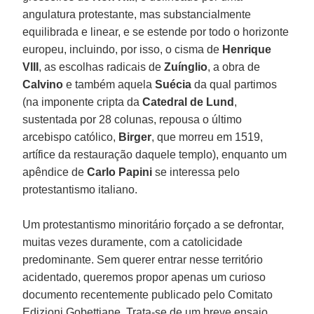
angulatura protestante, mas substancialmente
equilibrada e linear, e se estende por todo o horizonte
europeu, incluindo, por isso, o cisma de
Henrique
VIII
, as escolhas radicais de
Zuínglio
, a obra de
Calvino
e também aquela
Suécia
da qual partimos
(na imponente cripta da
Catedral de Lund
,
sustentada por 28 colunas, repousa o último
arcebispo católico,
Birger
, que morreu em 1519,
artífice da restauração daquele templo), enquanto um
apêndice de
Carlo Papini
se interessa pelo
protestantismo italiano.
Um protestantismo minoritário forçado a se defrontar,
muitas vezes duramente, com a catolicidade
predominante. Sem querer entrar nesse território
acidentado, queremos propor apenas um curioso
documento recentemente publicado pelo Comitato
Edizioni Gobettiane. Trata-se de um breve ensaio