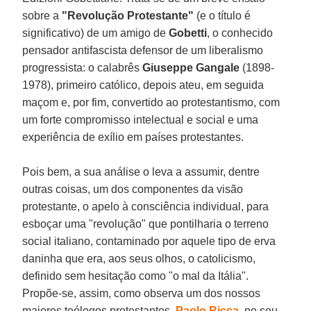
sobre a
"Revolução Protestante"
(e o título é
significativo) de um amigo de
Gobetti
, o conhecido
pensador antifascista defensor de um liberalismo
progressista: o calabrês
Giuseppe Gangale
(1898-
1978), primeiro católico, depois ateu, em seguida
maçom e, por fim, convertido ao protestantismo, com
um forte compromisso intelectual e social e uma
experiência de exílio em países protestantes.
Pois bem, a sua análise o leva a assumir, dentre
outras coisas, um dos componentes da visão
protestante, o apelo à consciência individual, para
esboçar uma "revolução" que pontilharia o terreno
social italiano, contaminado por aquele tipo de erva
daninha que era, aos seus olhos, o catolicismo,
definido sem hesitação como "o mal da Itália".
Propõe-se, assim, como observa um dos nossos
maiores teólogos protestantes,
Paolo Ricca
, no seu