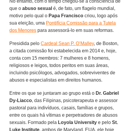
No entanto, com o tempo chegou-se à consciência de
que o
abuso sexual
é, de fato, um flagelo mundial,
motivo pelo qual o
Papa Francisco
criou, logo após
sua eleição, uma
Pontifícia Comissão para a Tutela
dos Menores
para assessorá-lo em suas reformas.
Presidida pelo
Cardeal Sean P. O’Malley
, de Boston,
a citada comissão foi estabelecida em 2014 e, hoje,
conta com 15 membros: 7 mulheres e 8 homens,
religiosos e leigos, todos peritos em suas áreas,
incluindo psicólogos, advogados, sobreviventes de
abusos e especialistas em direitos humanos.
Entre os que se juntaram ao grupo está o
Dr. Gabriel
Dy-Liacco
, das Filipinas, psicoterapeuta e assessor
pastoral para indivíduos, casais, famílias e grupos,
entre os quais há vítimas e perpetradores de abusos
sexuais. Formado pela
Loyola University
e pelo
St.
Luke Institute
, ambos de Maryland, EUA, ele hoje