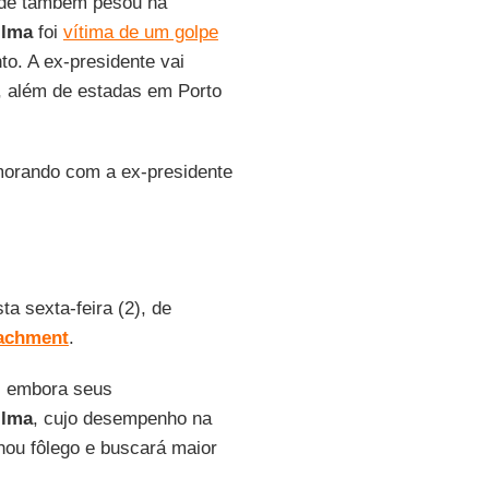
dade também pesou na
ilma
foi
vítima de um golpe
nto. A ex-presidente vai
s, além de estadas em Porto
morando com a ex-presidente
ta sexta-feira (2), de
achment
.
, embora seus
ilma
, cujo desempenho na
nhou fôlego e buscará maior