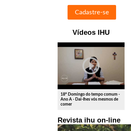
Vídeos IHU
play_circle_outline
18º Domingo do tempo comum -
Ano A - Dai-lhes vós mesmos de
comer
Revista ihu on-line