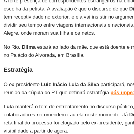
A forte presença de correspondentes estrangeiros na ci
escolha da petista. A avaliação é que o discurso de que
D
tem receptividade no exterior, e ela vai insistir no argume
dividir seu tempo entre viagens internacionais e nacionai
Alegre, onde moram sua filha e os netos.
No Rio,
Dilma
estará ao lado da mãe, que está doente e 
no Palácio do Alvorada, em Brasília.
Estratégia
O ex-presidente
Luiz Inácio Lula da Silva
participará, nes
reunião da cúpula do PT que definirá estratégia
pós-impe
Lula
manterá o tom de enfrentamento no discurso público
colaboradores recomendem cautela neste momento. Já
D
reta final do processo foi elogiado pelo ex-presidente, ga
visibilidade a partir de agora.