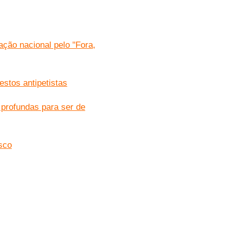
ção nacional pelo "Fora,
stos antipetistas
s profundas para ser de
sco