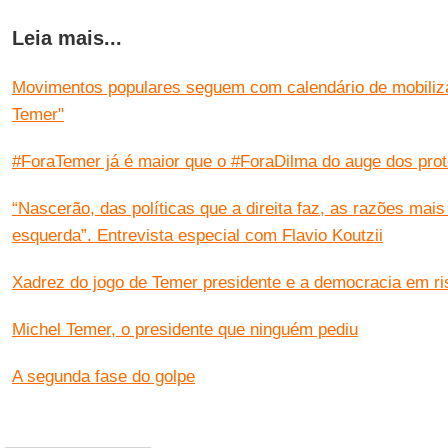
Leia mais...
Movimentos populares seguem com calendário de mobiliza
Temer"
#ForaTemer já é maior que o #ForaDilma do auge dos prote
“Nascerão, das políticas que a direita faz, as razões mai
esquerda”. Entrevista especial com Flavio Koutzii
Xadrez do jogo de Temer presidente e a democracia em ri
Michel Temer, o presidente que ninguém pediu
A segunda fase do golpe