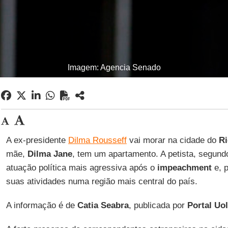
Imagem: Agencia Senado
A ex-presidente
Dilma Rousseff
vai morar na cidade do
Ri
mãe,
Dilma
Jane
, tem um apartamento. A petista, segund
atuação política mais agressiva após o
impeachment
e, p
suas atividades numa região mais central do país.
A informação é de
Catia Seabra
, publicada por
Portal Uol