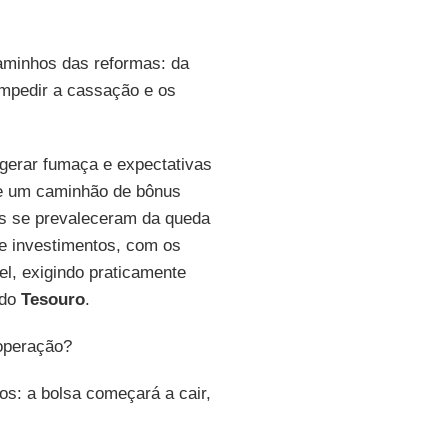
aminhos das reformas: da
impedir a cassação e os
erar fumaça e expectativas
 de um caminhão de bônus
es se prevaleceram da queda
e investimentos, com os
l, exigindo praticamente
do
Tesouro
.
operação?
tos: a bolsa começará a cair,