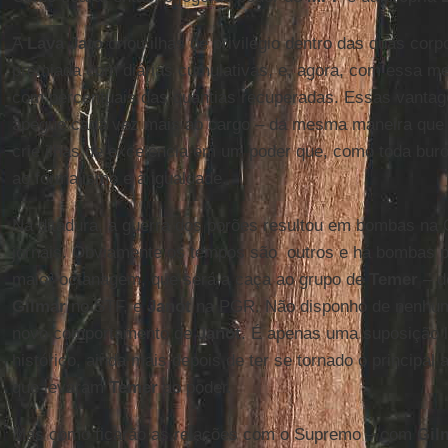
A
Lava Jato
criou ilhas de privilégio dentro das duas corp
premiada com diárias cumulativas, e, agora, com essa me
com percentuais das quantias recuperadas. Essas vanta
apegue cada vez mais ao cargo – da mesma maneira que o
crie ilhas de excelência em um poder que, como toda bur
ao formalismo e à igualdade.
Na ditadura, a guerra dos porões resultou em bombas n
jornais. Obviamente os tempos são outros e há bombas po
maior octanagem, que será a caça ao grupo de
Temer
– d
Gilmar
no STF, e
Janot
na PGR. Não disponho de nenhum
novo comportamento de
Janot
. É apenas uma suposição 
histórico, ainda mais depois de ter se tornado o principal
que levaram
Temer
ao poder.
Mas como ficarão as relações com o Supremo – com
Gil