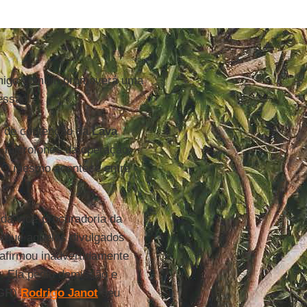
inimigo comum promoverá uma
essão.
s de contenção da
Lava
s microfones da operação.
a. O mesmo acontece entre
da vice-procuradoria da
 que aqueles divulgados
afirmou inadvertidamente
r
. Ela pediu demissão e
GR
)
Rodrigo Janot
seu