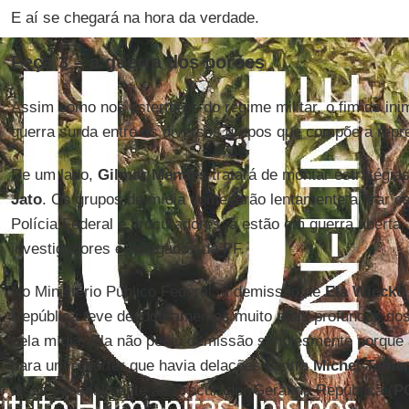
E aí se chegará na hora da verdade.
Peça 3 – a guerra dos porões
Assim como nos estertores do regime militar, o fim do 
guerra surda entre os diversos grupos que compõe a repr
De um lado,
Gilmar Mendes
tratará de montar estratégia
Jato
. Os grupos de mídia começarão lentamente a tirar o
Polícia Federal e procuradores já estão em guerra abert
investigadores e delegados da PF.
No Ministério Público Federal, a demissão de
Ela Wiecko
República teve desdobramentos muito mais profundos dos
pela mídia. Ela não pediu demissão simplesmente porque 
para um repórter que havia delações contra
Michel Teme
disse pessoalmente ao Procurador Geral da República (
P