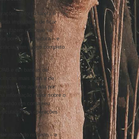
orações. A força tarefa é
dida imprudente de ficar
gens fazem com que se
s porões na ditadura – e
ocracia, tem apego completo
a OAB e em bancas de
líticas mais sutis e de
evidamente aparada por
a informação maior sobre o
levando em conta seu
 articulador das operações
mar
matando no peito – e