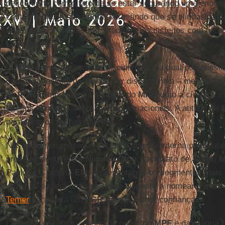
desconforto com o fato de se estar segurando uma enorm
contra
Temer
e sua turma, permitindo que se blindassem n
de espírito de muitos procuradores insatisfeitos com a c
Lava Jato
.
O
MPF
é uma corporação disciplinada, na qual pouquíssi
coragem pessoal de manifestar discordância – mesmo sab
do
PGR
compromete a imagem do
MPF
junto a círculos i
direitos humanos internacionais e nacionais. A atitude de
para fora, os rachas internos.
Nos próximos meses crescerá a disputa interna pela suc
provavelmente entre
Nicolau Dino
, candidato de
Janot
,
M
Paulo, e a própria
Ela
, representando os segmentos mais l
vez, não se terá um presidente disposto a nomear o mai
Temer
escolherá um
PGR
da sua estrita confiança.
Como ficará, então, o jogo de poder do
MPF
e da própria