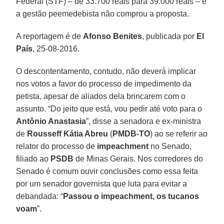
Federal (STF) – de 33.700 reais para 39.000 reais – e
a gestão peemedebista não comprou a proposta.
A reportagem é de
Afonso Benites
, publicada por
El
País
, 25-08-2016.
O descontentamento, contudo, não deverá implicar
nos votos a favor do processo de impedimento da
petista, apesar de aliados dela brincarem com o
assunto. “Do jeito que está, vou pedir até voto para o
Antônio Anastasia
”, disse a senadora e ex-ministra
de
Rousseff Kátia Abreu
(
PMDB-TO
) ao se referir ao
relator do processo de
impeachment
no Senado,
filiado ao
PSDB
de Minas Gerais. Nos corredores do
Senado é comum ouvir conclusões como essa feita
por um senador governista que luta para evitar a
debandada: “
Passou o impeachment, os tucanos
voam
”.