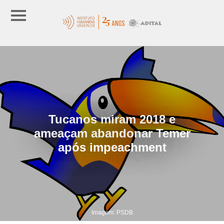
Tucanos miram 2018 e
ameaçam abandonar Temer
após impeachment
Imagem: PSDB