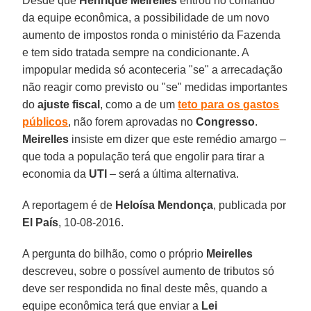
Desde que
Henrique Meirelles
entrou no comando
da equipe econômica, a possibilidade de um novo
aumento de impostos ronda o ministério da Fazenda
e tem sido tratada sempre na condicionante. A
impopular medida só aconteceria "se" a arrecadação
não reagir como previsto ou "se" medidas importantes
do
ajuste fiscal
, como a de um
teto para os gastos
públicos
, não forem aprovadas no
Congresso
.
Meirelles
insiste em dizer que este remédio amargo –
que toda a população terá que engolir para tirar a
economia da
UTI
– será a última alternativa.
A reportagem é de
Heloísa Mendonça
, publicada por
El País
, 10-08-2016.
A pergunta do bilhão, como o próprio
Meirelles
descreveu, sobre o possível aumento de tributos só
deve ser respondida no final deste mês, quando a
equipe econômica terá que enviar a
Lei