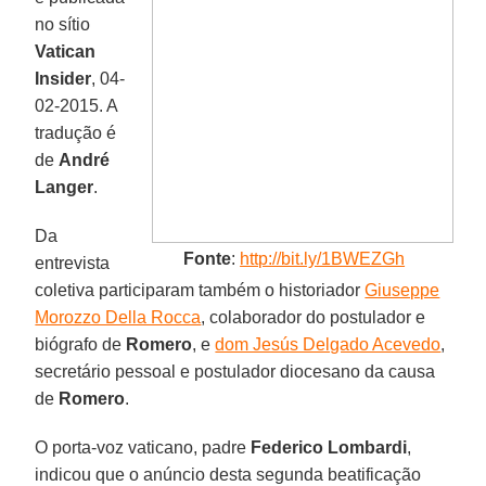
no sítio
Vatican
Insider
, 04-
02-2015. A
tradução é
de
André
Langer
.
Da
Fonte
:
http://bit.ly/1BWEZGh
entrevista
coletiva participaram também o historiador
Giuseppe
Morozzo Della Rocca
, colaborador do postulador e
biógrafo de
Romero
, e
dom Jesús Delgado Acevedo
,
secretário pessoal e postulador diocesano da causa
de
Romero
.
O porta-voz vaticano, padre
Federico Lombardi
,
indicou que o anúncio desta segunda beatificação