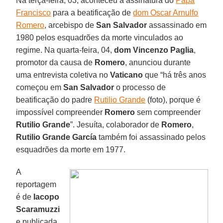
Na terça-feira, 03, aconteceu a assinatura do
Papa
Francisco
para a beatificação de
dom Oscar Arnulfo
Romero
, arcebispo de
San Salvador
assassinado em
1980 pelos esquadrões da morte vinculados ao
regime. Na quarta-feira, 04,
dom Vincenzo Paglia
,
promotor da causa de
Romero
, anunciou durante
uma entrevista coletiva no
Vaticano
que “há três anos
começou em
San Salvador
o processo de
beatificação do padre
Rutilio Grande
(foto), porque é
impossível compreender
Romero
sem compreender
Rutilio Grande
”. Jesuíta, colaborador de
Romero
,
Rutilio Grande García
também foi assassinado pelos
esquadrões da morte em 1977.
A
reportagem
é de
Iacopo
Scaramuzzi
e publicada