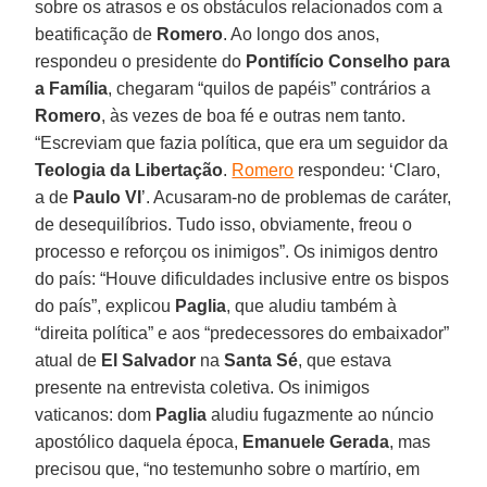
sobre os atrasos e os obstáculos relacionados com a
beatificação de
Romero
. Ao longo dos anos,
respondeu o presidente do
Pontifício Conselho para
a Família
, chegaram “quilos de papéis” contrários a
Romero
, às vezes de boa fé e outras nem tanto.
“Escreviam que fazia política, que era um seguidor da
Teologia da Libertação
.
Romero
respondeu: ‘Claro,
a de
Paulo VI
’. Acusaram-no de problemas de caráter,
de desequilíbrios. Tudo isso, obviamente, freou o
processo e reforçou os inimigos”. Os inimigos dentro
do país: “Houve dificuldades inclusive entre os bispos
do país”, explicou
Paglia
, que aludiu também à
“direita política” e aos “predecessores do embaixador”
atual de
El Salvador
na
Santa Sé
, que estava
presente na entrevista coletiva. Os inimigos
vaticanos: dom
Paglia
aludiu fugazmente ao núncio
apostólico daquela época,
Emanuele Gerada
, mas
precisou que, “no testemunho sobre o martírio, em