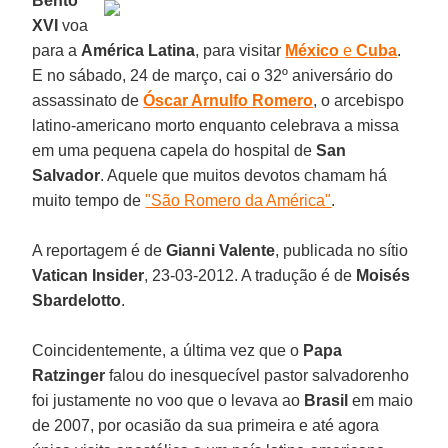
Bento
XVI
voa
para a
América Latina
, para visitar
México
e
Cuba
.
E no sábado, 24 de março, cai o 32º aniversário do
assassinato de
Óscar Arnulfo Romero
, o arcebispo
latino-americano morto enquanto celebrava a missa
em uma pequena capela do hospital de
San
Salvador
. Aquele que muitos devotos chamam há
muito tempo de
"São Romero da América"
.
A reportagem é de
Gianni Valente
, publicada no sítio
Vatican Insider
, 23-03-2012. A tradução é de
Moisés
Sbardelotto
.
Coincidentemente, a última vez que o
Papa
Ratzinger
falou do inesquecível pastor salvadorenho
foi justamente no voo que o levava ao
Brasil
em maio
de 2007, por ocasião da sua primeira e até agora