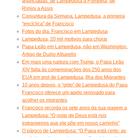
anunciadas: de Lampedusa a Pompeia, de
Rimini a Assis
Conjuntura da Semana. Lampedusa, a primeira
“encíclica” de Francisco
Fotos do dia. Francisco em Lampedusa
Lampedusa, 20 mil motivos para chorar
Papa Leão em Lampedusa, não em Washington.
Artigo de Duilio Albarello
Em mais uma ruptura com Trump, o Papa Leão
XIV falta às comemorações dos 250 anos dos
EUA em prol de Lampedusa, Ilha dos Migrantes
10 anos depois, o “grito” de Lampedusa do Papa
Francisco oferece um apelo renovado para
acolher os migrantes
Francisco recorda os sete anos da sua viagem a
Lampedusa: “O rosto de Deus está nos
estrangeiros que ele põe em nosso caminho”
O pároco de Lampedusa: “O Papa está certo: as