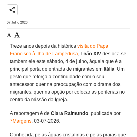
share
07 Julho 2026
Treze anos depois da histórica
visita do Papa
Francisco à ilha de Lampedusa
,
Leão XIV
desloca-se
também ele este sábado, 4 de julho, àquela que é a
principal porta de entrada de migrantes em
Itália
. Um
gesto que reforça a continuidade com o seu
antecessor, quer na preocupação com o drama dos
migrantes, quer na opção por colocar as periferias no
centro da missão da Igreja.
A reportagem é de
Clara Raimundo
, publicada por
7Margens
, 03-07-2026.
Conhecida pelas águas cristalinas e pelas praias que