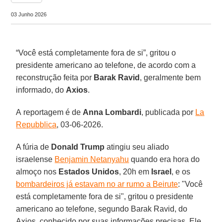
03 Junho 2026
“Você está completamente fora de si”, gritou o
presidente americano ao telefone, de acordo com a
reconstrução feita por
Barak Ravid
, geralmente bem
informado, do
Axios
.
A reportagem é de
Anna
Lombardi
, publicada por
La
Repubblica
, 03-06-2026.
A fúria de
Donald Trump
atingiu seu aliado
israelense
Benjamin Netanyahu
quando era hora do
almoço nos
Estados Unidos
, 20h em
Israel
, e os
bombardeiros já estavam no ar rumo a Beirute
: "Você
está completamente fora de si", gritou o presidente
americano ao telefone, segundo Barak Ravid, do
Axios, conhecido por suas informações precisas. Ele