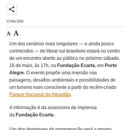
share
13 Mai 2026
Um dos cenários mais singulares — e ainda pouco
conhecidos — do litoral sul-brasileiro estará no centro
de um encontro aberto ao público no próximo sábado,
16 de maio, às 17h, na
Fundação Ecarta
, em
Porto
Alegre
. O evento propõe uma imersão nas
paisagens, desafios ambientais e possibilidades de
um turismo mais consciente a partir do recém-criado
Parque Nacional do Albardão
.
A informação é da assessoria de imprensa
da
Fundação
Ecarta
.
Um dos destaques da programação será a mostra