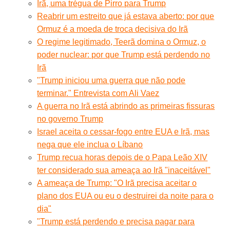
Irã, uma trégua de Pirro para Trump
Reabrir um estreito que já estava aberto: por que
Ormuz é a moeda de troca decisiva do Irã
O regime legitimado, Teerã domina o Ormuz, o
poder nuclear: por que Trump está perdendo no
Irã
"Trump iniciou uma guerra que não pode
terminar." Entrevista com Ali Vaez
A guerra no Irã está abrindo as primeiras fissuras
no governo Trump
Israel aceita o cessar-fogo entre EUA e Irã, mas
nega que ele inclua o Líbano
Trump recua horas depois de o Papa Leão XIV
ter considerado sua ameaça ao Irã "inaceitável"
A ameaça de Trump: "O Irã precisa aceitar o
plano dos EUA ou eu o destruirei da noite para o
dia"
"Trump está perdendo e precisa pagar para