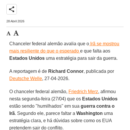
share
28 Abril 2026
Chanceler federal alemão avalia que o
Irã se mostrou
mais resiliente do que o esperado
e que falta aos
Estados Unidos
uma estratégia para sair da guerra.
A reportagem é de
Richard Connor
, publicada por
Deutsche Welle
, 27-04-2026.
O chanceler federal alemão,
Friedrich Merz
, afirmou
nesta segunda-feira (27/04) que os
Estados Unidos
estão sendo "humilhados" em sua
guerra contra o
Irã
. Segundo ele, parece faltar a
Washington
uma
estratégia clara, e há dúvidas sobre como os EUA
pretendem sair do conflito.