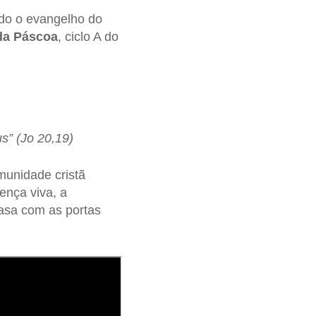
ndo o evangelho do
da Páscoa
, ciclo A do
s” (Jo 20,19)
munidade cristã
ença viva, a
asa com as portas