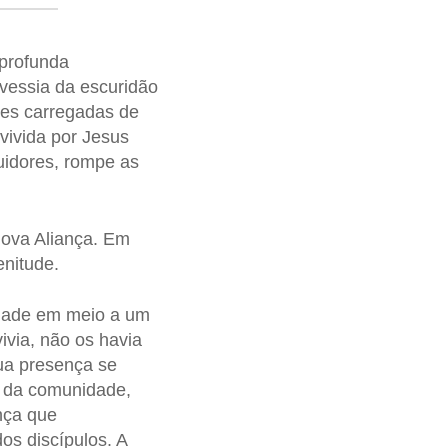
 profunda
avessia da escuridão
ões carregadas de
vivida por Jesus
uidores, rompe as
ova Aliança. Em
nitude.
idade em meio a um
via, não os havia
sua presença se
o da comunidade,
ença que
s discípulos. A