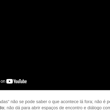
das” não se pode saber o que acontece lá fora; não é p
do
; não dá para abrir espaços de encontro e diálogo c