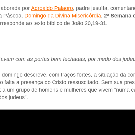
elaborada por
Adroaldo Palaoro
, padre jesuíta, comenta
da Páscoa,
Domingo da Divina Misericórdia
,
2ª Semana 
orresponde ao texto bíblico de João 20,19-31.
 estavam com as portas bem fechadas, por medo dos judeu
e domingo descreve, com traços fortes, a situação da co
 falta a presença do Cristo ressuscitado. Sem sua pres
 a um grupo de homens e mulheres que vivem “numa c
os judeus”.