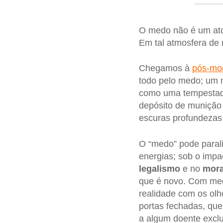
O medo não é um ato
Em tal atmosfera de 
Chegamos à
pós-mo
todo pelo medo; um
como uma tempestade
depósito de munição
escuras profundezas
O “medo” pode parali
energias; sob o impac
legalismo
e no
mora
que é novo. Com med
realidade com os ol
portas fechadas, que
a algum doente excl