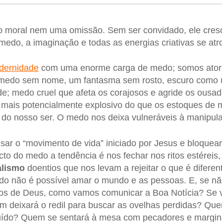
 moral nem uma omissão. Sem ser convidado, ele cres
medo, a imaginação e todas as energias criativas se atr
dernidade
com uma enorme carga de medo; somos ator
 medo sem nome, um fantasma sem rosto, escuro como 
; medo cruel que afeta os corajosos e agride os ousad
 mais potencialmente explosivo do que os estoques de
 do nosso ser. O medo nos deixa vulneráveis à manipul
sar o “movimento de vida” iniciado por Jesus e bloquea
to do medo a tendência é nos fechar nos ritos estéreis, 
lismo
doentios que nos levam a rejeitar o que é diferen
o não é possível amar o mundo e as pessoas. E, se nã
hos de Deus, como vamos comunicar a Boa Notícia? Se
m deixará o redil para buscar as ovelhas perdidas? Que
uído? Quem se sentará à mesa com pecadores e margi