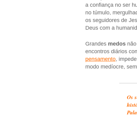
a confiança no ser 
no túmulo, mergulh
os seguidores de Jesu
Deus com a humanid
Grandes
medos
não 
encontros diários co
pensamento
, impede
modo medíocre, sem v
Os s
hist
Pala