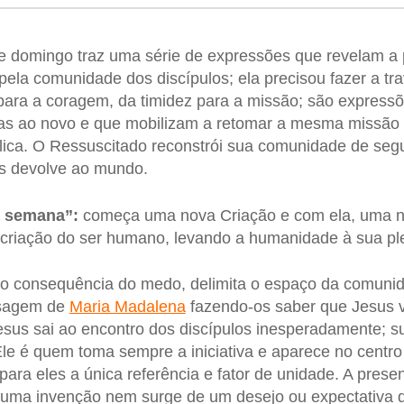
te domingo traz uma série de expressões que revelam a
 pela comunidade dos discípulos; ela precisou fazer a tr
para a coragem, da timidez para a missão; são express
rtas ao novo e que mobilizam a retomar a mesma missão 
lica. O Ressuscitado reconstrói sua comunidade de seg
s devolve ao mundo.
a semana”:
começa uma nova Criação e com ela, uma n
criação do ser humano, levando a humanidade à sua ple
mo consequência do medo, delimita o espaço da comun
nsagem de
Maria Madalena
fazendo-os saber que Jesus vi
esus sai ao encontro dos discípulos inesperadamente; 
Ele é quem toma sempre a iniciativa e aparece no centr
para eles a única referência e fator de unidade. A pres
uma invenção nem surge de um desejo ou expectativa do