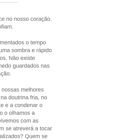
ce no nosso coração.
ofiam.
mentados o tempo
uma sombra e rápido
os. Não existe
 medo guardados nas
ação.
r nossas melhores
na doutrina fria, no
te e a condenar o
o o olhamos a
 vivemos com as
m se atreverá a tocar
nalizados? Quem se