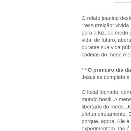
O relato joanino des
“ressurreição” vivida
para a luz, do medo 
vida, de futuro, abe
durante sua vida púb
cadeias do medo e o
*
“O primeiro dia d
Jesus se completa a 
O local fechado, co
mundo hostil. A me
libertado do medo. J
efetua diretamente. 
porque, agora, Ele é 
experimentam não é 