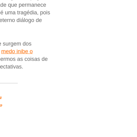
dade que permanece
 é uma tragédia, pois
 eterno diálogo de
e surgem dos
O
medo inibe o
zermos as coisas de
ectativas.
a
o