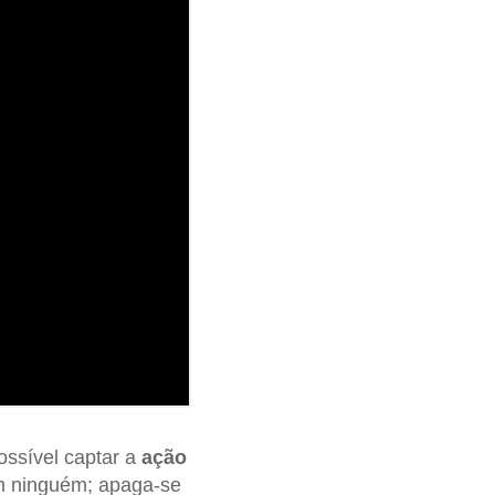
ossível captar a
ação
om ninguém; apaga-se