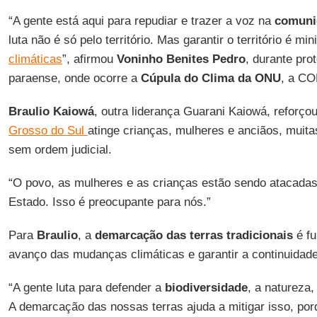
“A gente está aqui para repudiar e trazer a voz na
comuni
luta não é só pelo território. Mas garantir o território é mi
climáticas
”, afirmou
Voninho Benites Pedro
, durante pro
paraense, onde ocorre a
Cúpula do Clima da ONU
, a CO
Braulio Kaiowá
, outra liderança Guarani Kaiowá, reforço
Grosso do Sul
atinge crianças, mulheres e anciãos, muita
sem ordem judicial.
“O povo, as mulheres e as crianças estão sendo atacadas p
Estado. Isso é preocupante para nós.”
Para
Braulio
, a
demarcação das terras tradicionais
é fu
avanço das mudanças climáticas e garantir a continuidad
“A gente luta para defender a
biodiversidade
, a natureza,
A demarcação das nossas terras ajuda a mitigar isso, po