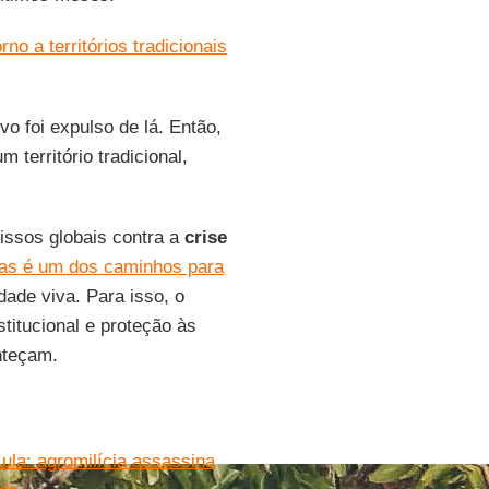
orno a territórios tradicionais
o foi expulso de lá. Então,
 território tradicional,
issos globais contra a
crise
as é um dos caminhos para
dade viva. Para isso, o
stitucional e proteção às
nteçam.
ula: agromilícia assassina