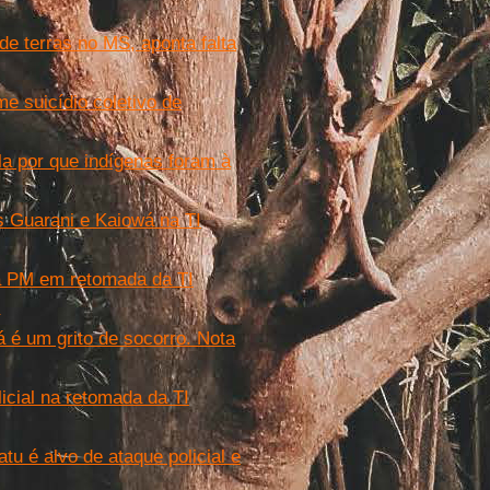
e terras no MS, aponta falta
e suicídio coletivo de
la por que indígenas foram à
 Guarani e Kaiowá na TI
da PM em retomada da TI
 é um grito de socorro. Nota
licial na retomada da TI
 é alvo de ataque policial e