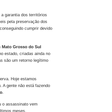
a garantia dos territórios
veis pela preservação dos
 conseguindo cumprir devido
m
Mato Grosso do Sul
o estado, criadas ainda no
as são um retorno legítimo
serva. Hoje estamos
. A gente não está fazendo
o
.
u o assassinato vem
últimos meses.