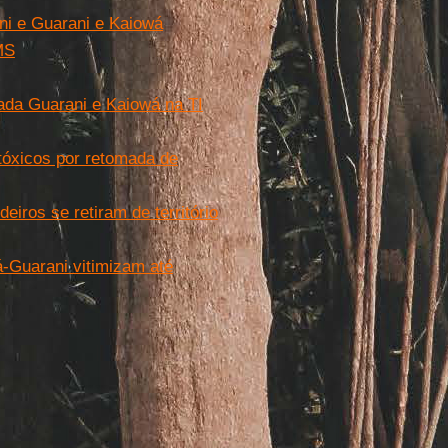
ni e Guarani e Kaiowá
MS
ada Guarani e Kaiowá na TI
tóxicos por retomada de
iros se retiram de território
-Guarani vitimizam até