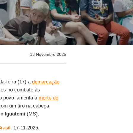
18 Novembro 2025
a-feira (17) a
demarcação
zes no combate às
 o povo lamenta a
morte de
om um tiro na cabeça
em
Iguatemi
(MS).
rasil
, 17-11-2025.