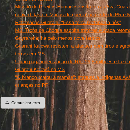
Missão de Direitos Humanos visita terras Avá-Guara
convertidas em 'zonas de guerra' no oeste do PR e 
Retomadas Guarani: “Essa terra pertence a nós”
MS. Tropa de Choque escolta tratores e ataca retom
Guyraroká; há pelo menos nove feridos
Guarani Kaiowá resistem a ataques com tiros e agro
terras em MS
União paga indenização de R$ 129,8 milhões e fazende
Guarani Kaiowá no MS
“O branco matou a mamãe”: ataques a indígenas Avá
crianças no PR
⚠️
Comunicar erro