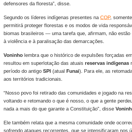
defensores da floresta”, disse.
Segundo os líderes indígenas presentes na
COP
, somente 
permitirá proteger florestas e os modos de vida responsá
biomas brasileiros — uma tarefa que, afirmam, não estão
à violência e à paralisação das demarcações.
Voninho
lembra que o histórico de expulsões forçadas e
resultou em superlotação das atuais
reservas indígenas
n
período do antigo
SPI
(atual
Funai
). Para ele, as retomad
aos territórios tradicionais.
“Nosso povo foi retirado das comunidades e jogado na re
voltando e retomando o que é nosso, o que a gente perdeu
nada a mais do que garante a Constituição”, disse
Voninh
Ele também relata que a mesma comunidade onde ocorre
sofrendo ataques recorrentes, que se intensificaram nos 