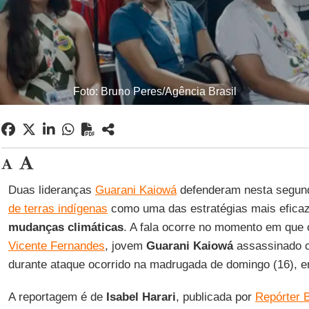
Foto: Bruno Peres/Agência Brasil
Duas lideranças
Guarani Kaiowá
defenderam nesta segund
de terras indígenas
como uma das estratégias mais efica
mudanças climáticas
. A fala ocorre no momento em que
Vicente Fernandes
, jovem
Guarani Kaiowá
assassinado c
durante ataque ocorrido na madrugada de domingo (16), 
A reportagem é de
Isabel Harari
, publicada por
Repórter B