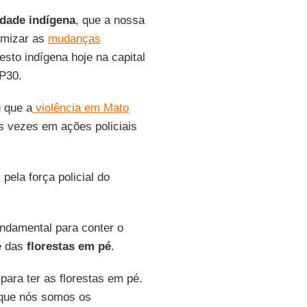
dade indígena
, que a nossa
nimizar as
mudanças
testo indígena hoje na capital
P30.
u que a
violência em Mato
s vezes em ações policiais
ela força policial do
ndamental para conter o
e das
florestas em pé
.
 para ter as florestas em pé.
rque nós somos os