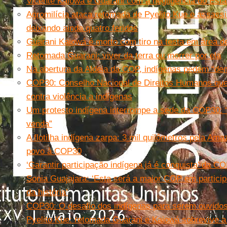
Vicente Kaiowá e Guarani com a negligência do Est
Agromilícia ataca retomada de Pyelito Kue e assass
deixando ainda quatro feridos
Guarani Kaiowá é morto com tiro na testa em área de
Retomada Guarani: viver da terra ou morrer por ela
Na abertura da Aldeia da COP, indígenas pedem “de
COP30: Conselho Nacional de Direitos Humanos que
contra violência a indígenas
Um protesto indígena interrompe a sede da COP30: “
venda”
A flotilha indígena zarpa: 3 mil quilômetros pela Ama
povo à COP30
‘Garantir participação indígena já é conquista’ da C
Sonia Guajajara: ‘Esta será a maior COP em partici
da história’
COP30: O desafio dos indígenas para serem ouvido
Pyelito Kue: retomada Guarani e Kaiowá sobrevive 