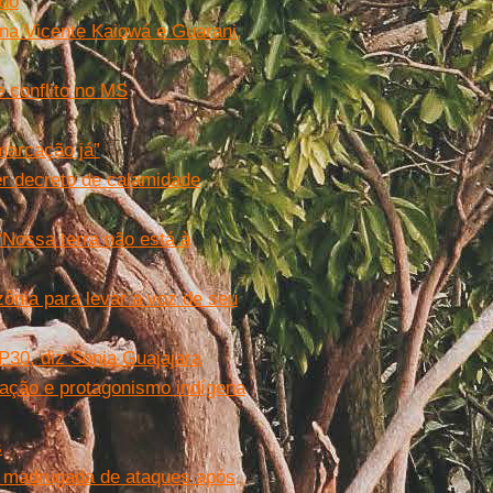
ado
ina Vicente Kaiowá e Guarani,
 conflito no MS
marcação já”
r decreto de calamidade
Nossa terra não está à
zônia para levar a voz de seu
OP30, diz Sonia Guajajara
pação e protagonismo indígena
s
a madrugada de ataques após