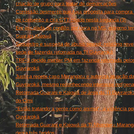
criação de grupo para tratar de demarcações
Comissão desmente que haja proposta para compra d
de consenso e cita GTT criado nesta segunda (3)
Em escalada de conflito por terra no MS, governo tem
Guarani-Kaiowá
Sequestro e suspeita de abuso sexual: relatório reve
sede de fazenda retomada na TI Guyraroká
TRF-3 decide manter PM em fazenda retomada pelos
Guyraroká
Justiça repete caso Marangatu e autoriza atuação 
Guyraroká, mesmo reconhecendo interesse indígena
Retomada Guarani e Kaiowá de área da TI Guyraroká
do Cimi
“Estão tratando a gente como animal”: a violência po
Guyraroká
Retomada Guarani e Kaiowá da TI Nhanderu Marangatu
deixa três feridos