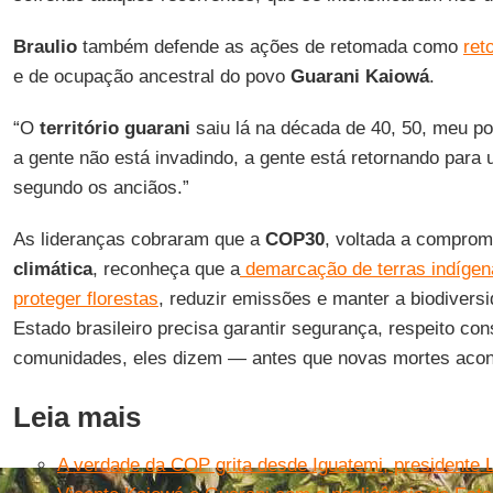
Braulio
também defende as ações de retomada como
ret
e de ocupação ancestral do povo
Guarani Kaiowá
.
“O
território guarani
saiu lá na década de 40, 50, meu pov
a gente não está invadindo, a gente está retornando para um
segundo os anciãos.”
As lideranças cobraram que a
COP30
, voltada a comprom
climática
, reconheça que a
demarcação de terras indígen
proteger florestas
, reduzir emissões e manter a biodiversi
Estado brasileiro precisa garantir segurança, respeito con
comunidades, eles dizem — antes que novas mortes aco
Leia mais
A verdade da COP grita desde Iguatemi, presidente L