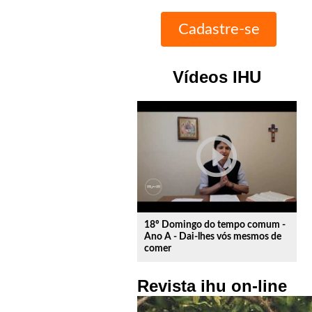
Vídeos IHU
play_circle_outline
18º Domingo do tempo comum -
Ano A - Dai-lhes vós mesmos de
comer
Revista ihu on-line