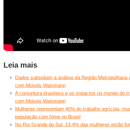
Leia mais
Dados subsidiam a análise da Região Metropolitana d
com Moisés Waismann
A conjuntura brasileira e os impactos no mundo do tr
com Moisés Waismann
Mulheres representam 40% do trabalho agrícola, mas
população com fome no Brasil
No Rio Grande do Sul, 13,4% das mulheres estão fo