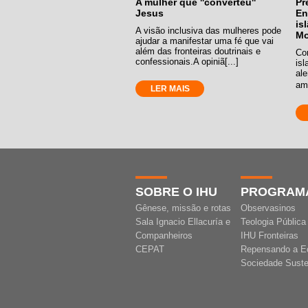
A mulher que ''converteu''
Pr
Jesus
En
is
A visão inclusiva das mulheres pode
Mo
ajudar a manifestar uma fé que vai
além das fronteiras doutrinais e
Co
confessionais.A opiniã[...]
is
al
amp
LER MAIS
SOBRE O IHU
PROGRAM
Gênese, missão e rotas
Observasinos
Sala Ignacio Ellacuría e
Teologia Pública
Companheiros
IHU Fronteiras
CEPAT
Repensando a E
Sociedade Suste