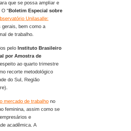
ara que se possa ampliar e
. O “
Boletim Especial sobre
bservatório Unilasalle:
s gerais, bem como a
mal de trabalho.
dos pelo
Instituto Brasileiro
al por Amostra de
espeito ao quarto trimestre
omo recorte metodológico
nde do Sul, Região
re).
o mercado de trabalho
no
lho feminina, assim como se
(empresários e
ade acadêmica. A