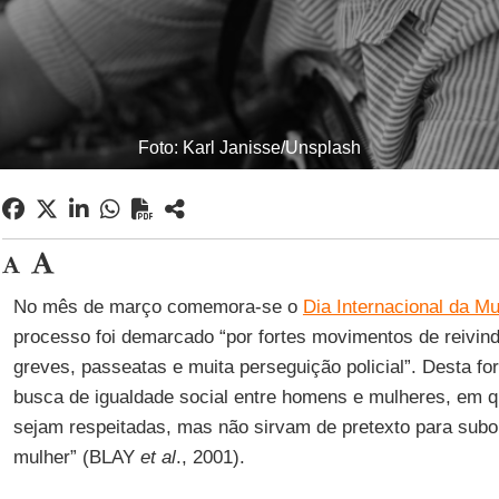
Foto: Karl Janisse/Unsplash
No mês de março comemora-se o
Dia Internacional da Mu
processo foi demarcado “por fortes movimentos de reivindic
greves, passeatas e muita perseguição policial”. Desta fo
busca de igualdade social entre homens e mulheres, em q
sejam respeitadas, mas não sirvam de pretexto para subord
mulher” (BLAY
et al
., 2001).