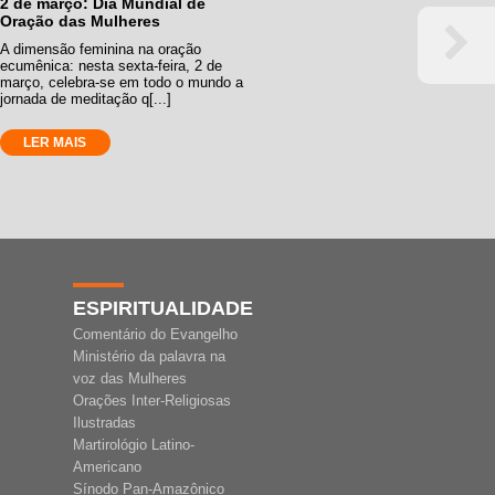
2 de março: Dia Mundial de
Oração das Mulheres
A dimensão feminina na oração
ecumênica: nesta sexta-feira, 2 de
março, celebra-se em todo o mundo a
jornada de meditação q[...]
LER MAIS
ESPIRITUALIDADE
Comentário do Evangelho
Ministério da palavra na
voz das Mulheres
Orações Inter-Religiosas
Ilustradas
Martirológio Latino-
Americano
Sínodo Pan-Amazônico