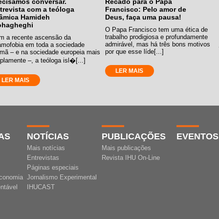
ecisamos conversar.
Recado para o Papa
trevista com a teóloga
Francisco: Pelo amor de
lâmica Hamideh
Deus, faça uma pausa!
hagheghi
O Papa Francisco tem uma ética de
trabalho prodigiosa e profundamente
m a recente ascensão da
admirável, mas há três bons motivos
lamofobia em toda a sociedade
por que esse líde[...]
emã – e na sociedade europeia mais
lamente –, a teóloga isl�[...]
LER MAIS
LER MAIS
AS
NOTÍCIAS
PUBLICAÇÕES
EVENTOS
Mais notícias
Mais publicações
Entrevistas
Revista IHU On-Line
Páginas especiais
conomia
Jornalismo Experimental
ntável
IHUCAST