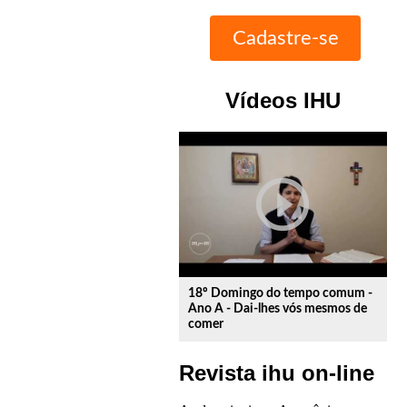
Vídeos IHU
play_circle_outline
18º Domingo do tempo comum -
Ano A - Dai-lhes vós mesmos de
comer
Revista ihu on-line