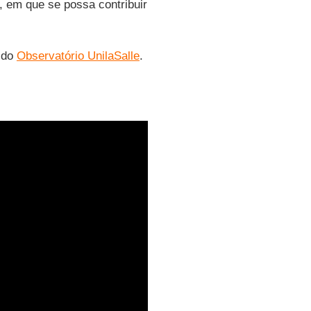
, em que se possa contribuir
 do
Observatório UnilaSalle
.