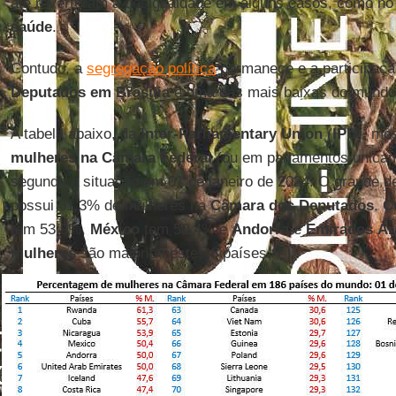
até reverteram a desigualdade em alguns casos, como n
saúde
.
Contudo, a
segregação política
permanece e a participaçã
Deputados em Brasília
é uma das mais baixas do mundo
A tabela abaixo, da
Inter-Parliamentary Union
(
IPU
), mo
mulheres na Câmara Federal
(ou em parlamentos unicam
segundo a situação em 01 de janeiro de 2024. O grande 
possui 61,3% de mulheres na
Câmara dos Deputados
.
C
tem 53,9%,
México
tem 50,4% e
Andorra
e
Emirados Ár
mulheres
são maioria nestes 6 países.