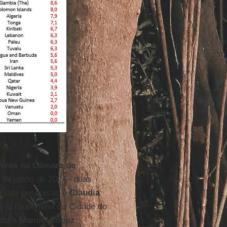
eres na Câmara de
 de junho de 2024– duas
er das pesquisas é
Claudia
já foi prefeita da Cidade do
drés Manuel López