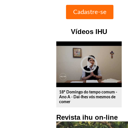
Vídeos IHU
play_circle_outline
18º Domingo do tempo comum -
Ano A - Dai-lhes vós mesmos de
comer
Revista ihu on-line