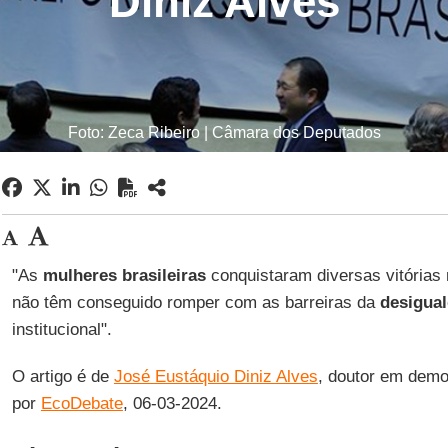
Diniz Alves
Foto: Zeca Ribeiro | Câmara dos Deputados
"As
mulheres brasileiras
conquistaram diversas vitórias
não têm conseguido romper com as barreiras da
desigua
institucional".
O artigo é de
José Eustáquio Diniz Alves
, doutor em demo
por
EcoDebate
, 06-03-2024.