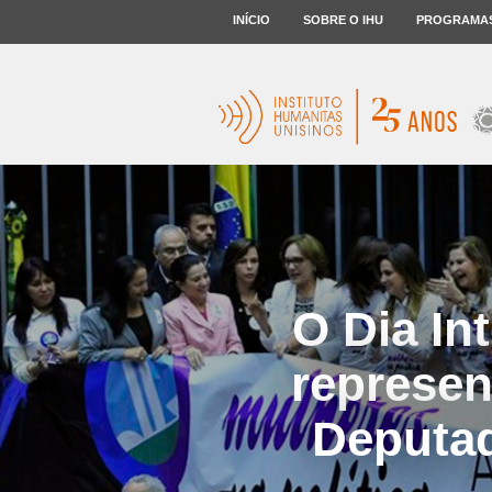
INÍCIO
SOBRE O IHU
PROGRAMA
O Dia In
represen
Deputad