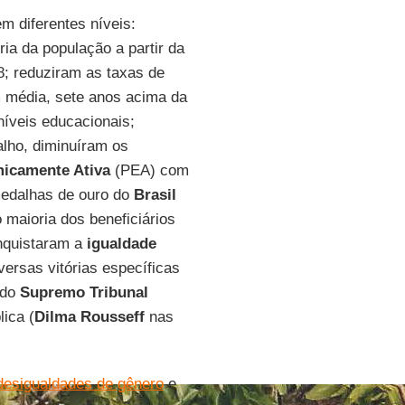
m diferentes níveis:
ia da população a partir da
8; reduziram as taxas de
m média, sete anos acima da
íveis educacionais;
lho, diminuíram os
icamente Ativa
(PEA) com
medalhas de ouro do
Brasil
 maioria dos beneficiários
onquistaram a
igualdade
versas vitórias específicas
 do
Supremo Tribunal
ica (
Dilma Rousseff
nas
desigualdades de gênero
e