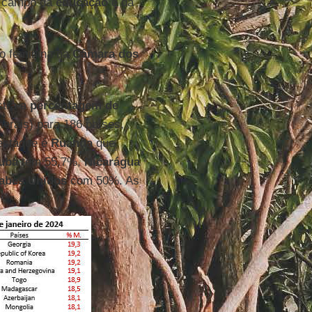
o campo da
educação
e da
o feminina na
Câmara dos
.
stra a
percentagem de
erais) para 186 países,
destaque é
Ruanda
que
uba
tem 55,7%,
Nicarágua
abes Unidos
com 50%. As