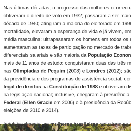
Nas últimas décadas, o progresso das mulheres ocorreu e
obtiveram o direito de voto em 1932; passaram a ser maior
década de 1940; atingiram a maioria do eleitorado em 199
mortalidade, elevaram a esperança de vida e já vivem, e
média masculina; ultrapassaram os homens em todos os n
aumentaram as taxas de participação no mercado de traba
diferenciais salariais e são maioria da
População Econom
mais de 11 anos de estudo; conquistaram duas das três 
nas
Olimpíadas de Pequim
(2008) e
Londres
(2012); são
da previdência e dos programas de assistência social, c
legal de direitos
na
Constituição de 1988
e obtiveram di
na legislação nacional; inclusive, chegaram à presidência
Federal
(
Ellen Gracie
em 2006) e à presidência da Repúbl
eleições de 2010 e 2014).
Indubitavelmente, as
mulheres brasileiras
reduziram as