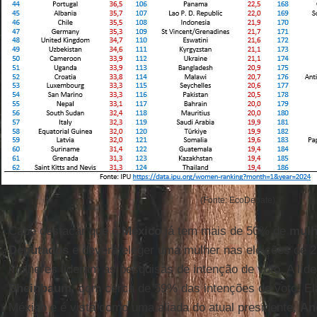
(Fonte: EcoDebate)
Cabe destacar que o
México
já tem mais de 50% de
mulh
Deputados
e deverá eleger uma mulher nas eleições de 2
mulheres lideram as pesquisas de intenção de voto. A líd
Sheinbaum
, com cerca de 59% das intenções de voto. Ela 
México e é vista como uma aliada do atual presidente,
An