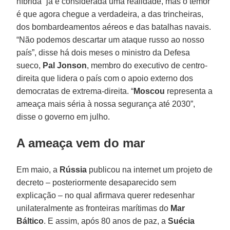
híbrida” já é considerada uma realidade, mas o temor
é que agora chegue a verdadeira, a das trincheiras,
dos bombardeamentos aéreos e das batalhas navais.
“Não podemos descartar um ataque russo ao nosso
país”, disse há dois meses o ministro da Defesa
sueco,
Pal Jonson
, membro do executivo de centro-
direita que lidera o país com o apoio externo dos
democratas de extrema-direita. “
Moscou
representa a
ameaça mais séria à nossa segurança até 2030”,
disse o governo em julho.
A ameaça vem do mar
Em maio, a
Rússia
publicou na internet um projeto de
decreto – posteriormente desaparecido sem
explicação – no qual afirmava querer redesenhar
unilateralmente as fronteiras marítimas do
Mar
Báltico
. E assim, após 80 anos de paz, a
Suécia