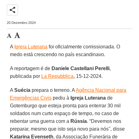
share
20 Dezembro 2024
A
Igreja Luterana
foi oficialmente comissionada. O
medo está crescendo no país escandinavo.
A reportagem é de
Daniele Castellani Perelli
,
publicada por
La Repubblica
, 15-12-2024.
A
Suécia
prepara o terreno. A
Agência Nacional para
Emergências Civis
pediu à
Igreja Luterana
de
Gotemburgo que esteja pronta para enterrar 30 mil
soldados num curto espaço de tempo, no caso de
rebentar uma guerra com a
Rússia
. “Devemos nos
preparar, mesmo que isto seja novo para nós", disse
Katarina Evenseth
, da Associação Funerária de