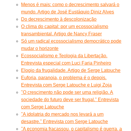
Menos é mais: como o decrescimento salvará o
mundo. Artigo de José Eustáquio Diniz Alves
Do decrescimento à descolonização
O clima do capital: por um ecossocialismo
transambiental. Artigo de Nancy Fraser
Só um radical ecossocialismo democrático pode
mudar o horizonte
Ecossocialismo e Teologia da Libertação.
Entrevista especial com Luci Faria Pinheiro
Elogio da frugalidade. Artigo de Serge Latouche
Euforia, paranoia, o problema é o depois.
Entrevista com Serge Latouche e Luigi Zoja
"O crescimento não pode ser uma religião. A
sociedade do futuro deve ser frugal." Entrevista
com Serge Latouche
''A idolatria do mercado nos levará a um
desastre.'' Entrevista com Serge Latouche
''A economia fracassou, o capitalismo é guerra, a