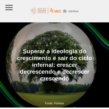
Superar a ideologia do
crescimento e sair do ciclo
infernal: crescer
decrescendo e decrescer
crescendo
Fonte: PxHere