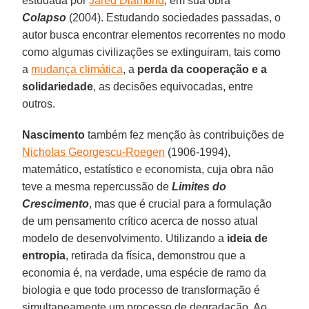
estudada por
Jared Diamond
, em sua obra
Colapso
(2004). Estudando sociedades passadas, o
autor busca encontrar elementos recorrentes no modo
como algumas civilizações se extinguiram, tais como
a
mudança climática
, a
perda da cooperação e a
solidariedade
, as decisões equivocadas, entre
outros.
Nascimento
também fez menção às contribuições de
Nicholas Georgescu-Roegen
(1906-1994),
matemático, estatístico e economista, cuja obra não
teve a mesma repercussão de
Limites do
Crescimento
, mas que é crucial para a formulação
de um pensamento crítico acerca de nosso atual
modelo de desenvolvimento. Utilizando a
ideia de
entropia
, retirada da física, demonstrou que a
economia é, na verdade, uma espécie de ramo da
biologia e que todo processo de transformação é
simultaneamente um processo de degradação. Ao