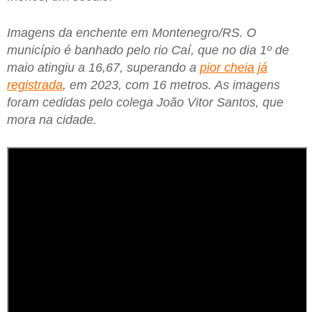
Imagens da enchente em Montenegro/RS. O
município é banhado pelo rio Caí, que no dia 1º de
maio atingiu a 16,67, superando a
pior cheia já
registrada
, em 2023, com 16 metros. As imagens
foram cedidas pelo colega João Vitor Santos, que
mora na cidade.