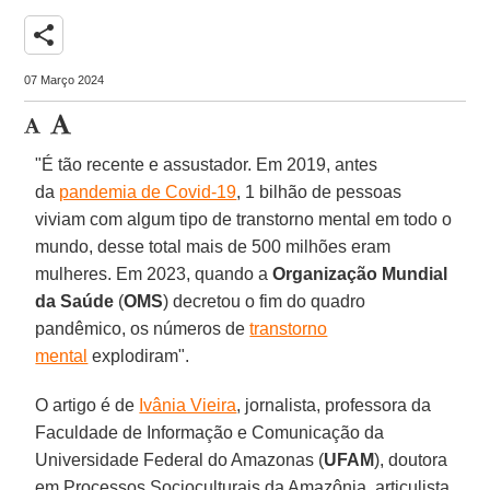
share
07 Março 2024
"É tão recente e assustador. Em 2019, antes
da
pandemia de Covid-19
, 1 bilhão de pessoas
viviam com algum tipo de transtorno mental em todo o
mundo, desse total mais de 500 milhões eram
mulheres. Em 2023, quando a
Organização Mundial
da Saúde
(
OMS
) decretou o fim do quadro
pandêmico, os números de
transtorno
mental
explodiram".
O artigo é de
Ivânia Vieira
, jornalista, professora da
Faculdade de Informação e Comunicação da
Universidade Federal do Amazonas (
UFAM
), doutora
em Processos Socioculturais da Amazônia, articulista