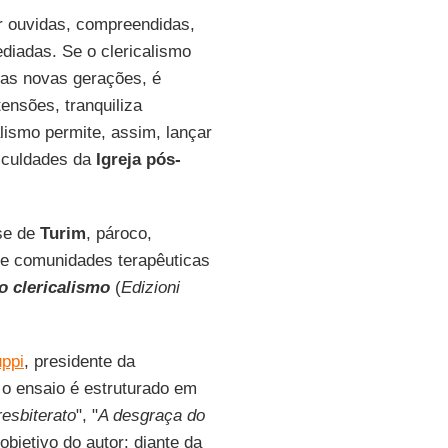
r ouvidas, compreendidas,
diadas. Se o clericalismo
nas novas gerações, é
ensões, tranquiliza
alismo permite, assim, lançar
ficuldades da
Igreja pós-
se de
Turim
, pároco,
 de comunidades terapêuticas
o clericalismo
(
Edizioni
ppi
, presidente da
 o ensaio é estruturado em
resbiterato
", "
A desgraça do
objetivo do autor: diante da