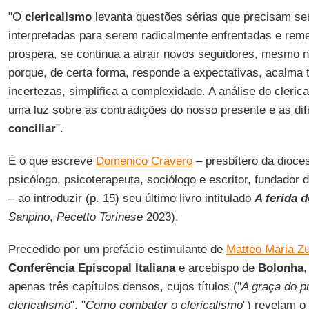
"O
clericalismo
levanta questões sérias que precisam se
interpretadas para serem radicalmente enfrentadas e reme
prospera, se continua a atrair novos seguidores, mesmo 
porque, de certa forma, responde a expectativas, acalma t
incertezas, simplifica a complexidade. A análise do cleric
uma luz sobre as contradições do nosso presente e as di
conciliar
".
É o que escreve
Domenico Cravero
– presbítero da dioce
psicólogo, psicoterapeuta, sociólogo e escritor, fundador
– ao introduzir (p. 15) seu último livro intitulado
A ferida d
Sanpino
,
Pecetto Torinese
2023).
Precedido por um prefácio estimulante de
Matteo Maria Zu
Conferência Episcopal Italiana
e arcebispo de
Bolonha
,
apenas três capítulos densos, cujos títulos ("
A graça do p
clericalismo
", "
Como combater o clericalismo
") revelam o 