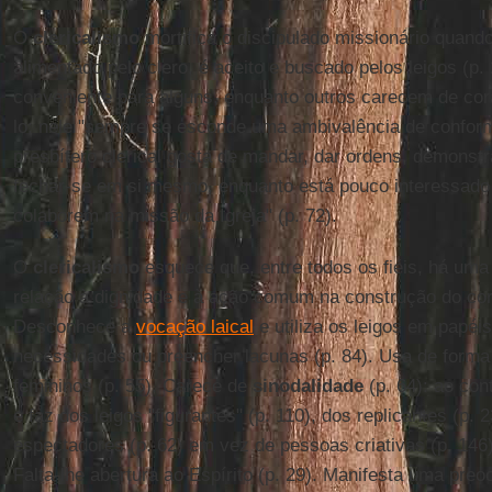
O
clericalismo
mortifica o discipulado missionário quand
alimentado pelo clero, é aceito e buscado pelos leigos (p.
conveniente para alguns, enquanto outros carecem de co
lo: nele "sempre se esconde uma ambivalência de conform
presbítero clerical gosta de mandar, dar ordens, demonst
fechar-se em si mesmo, enquanto está pouco interessado
colaborem na missão da Igreja" (p. 72).
O
clericalismo
esquece que, entre todos os fiéis, há uma
relação à dignidade e à ação comum na construção do corp
Desconhece a
vocação laical
e utiliza os leigos em papéi
necessidades ou preencher lacunas (p. 84). Usa de forma
femininos (p. 55). Carece de
sinodalidade
(p. 64): ao con
e faz dos leigos "figurantes" (p. 110), dos replicantes (p. 
espectadores (p. 62) em vez de pessoas criativas (p. 146)
Falta-lhe abertura ao Espírito (p. 29). Manifesta uma pr