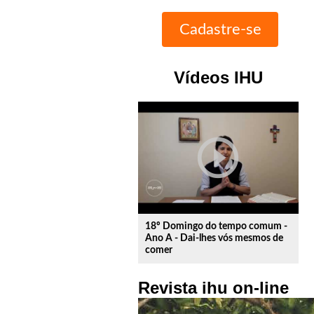
Vídeos IHU
play_circle_outline
18º Domingo do tempo comum -
Ano A - Dai-lhes vós mesmos de
comer
Revista ihu on-line