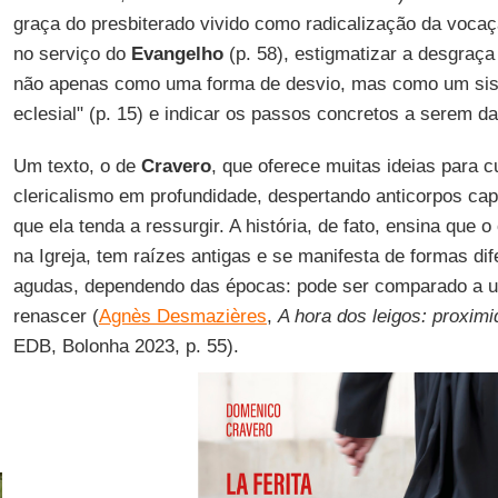
graça do presbiterado vivido como radicalização da vocaç
no serviço do
Evangelho
(p. 58), estigmatizar a desgraç
não apenas como uma forma de desvio, mas como um sist
eclesial" (p. 15) e indicar os passos concretos a serem d
Um texto, o de
Cravero
, que oferece muitas ideias para 
clericalismo em profundidade, despertando anticorpos c
que ela tenda a ressurgir. A história, de fato, ensina que 
na Igreja, tem raízes antigas e se manifesta de formas d
agudas, dependendo das épocas: pode ser comparado a u
renascer (
Agnès Desmazières
,
A hora dos leigos: proxim
EDB, Bolonha 2023, p. 55).