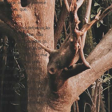
ancisco
, o autor oferece
ricalismo
, que,
smo" (p. 28).
(p. 29). É uma deformação
39): em particular, não
ados e das batizadas (p.
sacerdotal), valoriza de
ras duas (p. 16). Faz mal
z mal aos
leigos
, pois
 um abuso de posição
e
, que significa
 sagrado (p. 131) e não
o humano e ao divino (p.
: aquele dos padres que
istos como mandatários" (p.