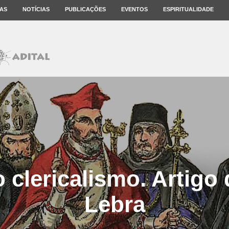
AS
NOTÍCIAS
PUBLICAÇÕES
EVENTOS
ESPIRITUALIDADE
o clericalismo. Artigo
Lebra