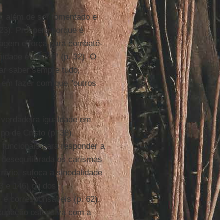
o, além de ser fomentado e
 23). Prospera porque é
ragem e força para combatê-
idade e desvio" (p. 32). O
rar saber sempre tudo,
 em fazer com que "outros
 verdadeira igualdade em
o de Cristo (p. 38).
s funcionais para responder a
 desequilibrada os carismas
trário, sufoca a sinodalidade
23 e 146) ou dos
 e corresponsáveis (p. 62).
eocupação ostensiva com a