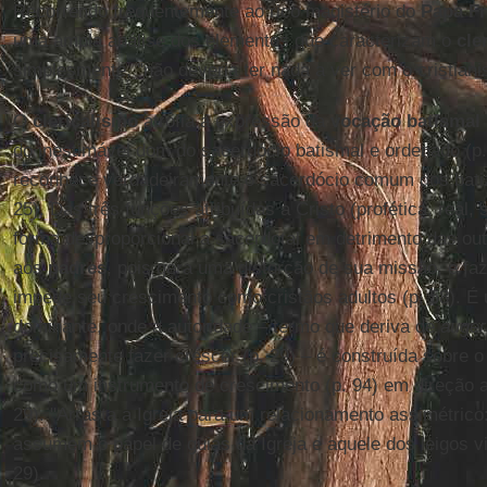
Recorrendo frequentemente ao rico magistério do
Papa Fr
uma ampla análise dos elementos que caracterizam o
cle
simplesmente, "não deveria ter nada a ver com o cristiani
O
clericalismo
atrofia a expressão da
vocação batismal
do inestimável dom do sacerdócio batismal e ordenado (p. 
reconhece verdadeiramente o sacerdócio comum dos batiz
25). Das três funções atribuídas a Cristo (profética, real, 
forma desproporcional a sacerdotal em detrimento das out
aos
padres
, pois gera uma distorção de sua missão, e fa
impede seu crescimento como cristãos adultos (p. 58). É
dominante, onde a autoridade – termo que deriva de
auger
precisamente fazer crescer (p. 29) – é construída sobre o
como um instrumento de crescimento (p. 94) em direção a
29). "Arrasta a Igreja para um relacionamento assimétrico
assumem o papel de guias da Igreja e aquele dos leigos v
29).