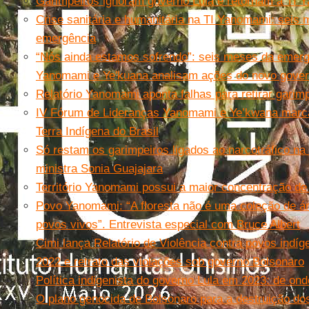
Garimpeiros ignoram governo Lula e retornam à TI
Crise sanitária e humanitária na TI Yanomami: seis
emergência
“Nós ainda estamos sofrendo”: seis meses da emerg
Yanomami e Ye'kuana analisam ações do novo gove
Relatório Yanomami aponta falhas para retirar garim
IV Fórum de Lideranças Yanomami e Ye’kwana marca
Terra Indígena do Brasil
Só restam os garimpeiros ligados ao narcotráfico na
ministra Sonia Guajajara
Território Yanomami possui a maior concentração de 
Povo Yanomami: “A floresta não é uma coleção de á
povos vivos”. Entrevista especial com Bruce Albert
Cimi lança Relatório de Violência contra povos indí
2022 e retrato das violações sob governo Bolsonaro
Política indigenista do governo Lula em 2023: de on
O plano genocida de Bolsonaro para a destruição do