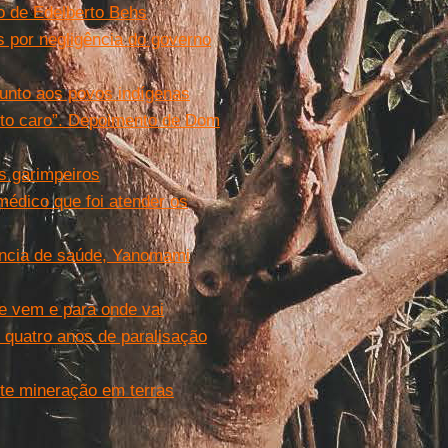
 de Edelberto Behs
por negligência do governo
junto aos povos indígenas
ito caro”. Depoimento de Dom
s garimpeiros
 médico que foi atender os
ência de saúde, Yanomami
de vem e para onde vai
 quatro anos de paralisação
ite mineração em terras