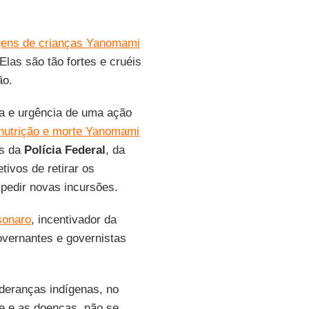
ens de crianças Yanomami
Elas são tão fortes e cruéis
ão.
ia e urgência de uma ação
nutrição e morte Yanomami
és da
Polícia Federal
, da
tivos de retirar os
mpedir novas incursões.
sonaro
, incentivador da
overnantes e governistas
ideranças indígenas, no
me e as doenças, não se