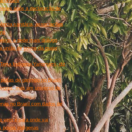
 Yanomami
 meses após a declaração de
ência sanitária, associações
rno
peiros e pede mais diálogo
 união de povos da maior
 Terra Indígena Yanomami, diz
pistas de garimpo no Brasil
rvores, mas um universo de
genas no Brasil com dados de
de vem e para onde vai
s povos indígenas