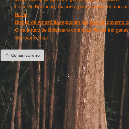
Governo Bolsonaro manobra para travar a demarcaçã
Brasil
Bispos da Amazônia repudiam projetos do governo c
O vale-tudo de Bolsonaro contra as Terras Indígenas. 
Socioambiental
⚠️
Comunicar erro