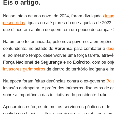
Eis o artigo.
Nesse início de ano novo, de 2024, foram divulgadas
imag
desnutridas
, iguais ou até piores do que aquelas de 2023. 
que dilaceram a alma de quem tem um pouco de compaix
Há um ano foi anunciada, pelo novo governo, a emergênc
contundente, no estado de
Roraima
, para combater a
des
e, ao mesmo tempo, desenvolver uma força tarefa, atrav
Força Nacional de Segurança
e do
Exército
, com os obje
invasores garimpeiros
de dentro do território indígena e i
Na época foram feitas denúncias contra o ex-governo
Bol
invasão garimpeira, e proferidos inúmeros discursos de g
sobre a importância das iniciativas do presidente
Lula
.
Apesar dos esforços de muitos servidores públicos e de l
sentido de planejar ações e serviços para combater a fo