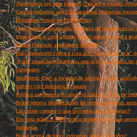
Yanomamis em pele e ossos chocam o mundo. Artigo
Como chegamos aos 570 pequenos indígenas mortos 
Bolsonaro. Artigo de Eliane Brum
Uma tragédia anunciada. “A Igreja de Roraima ficou 
contra tudo e contra todos, e tem pago um preço mu
Roque Paloschi, presidente do CIMI
Davi Yanomami cobra e Lula diz: “nós vamos tirar” o
‘A pior situação humanitária que já vi’: os relatos de
yanomami
Abandono: Com a invasão do garimpo e sem assist
sofrem com desnutrição aguda
Política indigenista do governo Lula em 2023: de on
Brasil retoma demarcações de terras indígenas após
Lula pode cumprir o que prometeu aos indígenas?
Em nota pública, MPF critica projeto de lei que perm
indígenas
Brasil acima de tudo, indígenas abaixo de todos!