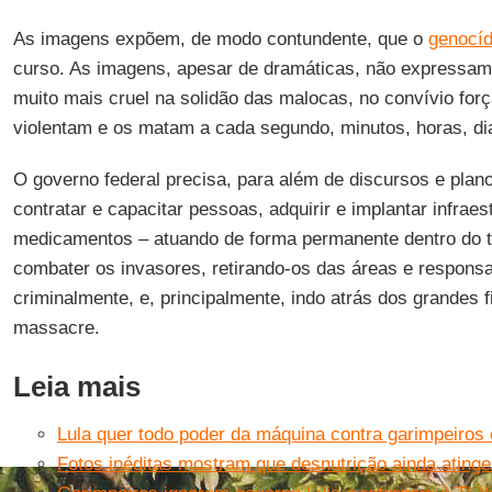
As imagens expõem, de modo contundente, que o
genocí
curso. As imagens, apesar de dramáticas, não expressam 
muito mais cruel na solidão das malocas, no convívio fo
violentam e os matam a cada segundo, minutos, horas, d
O governo federal precisa, para além de discursos e plano
contratar e capacitar pessoas, adquirir e implantar infrae
medicamentos – atuando de forma permanente dentro do terr
combater os invasores, retirando-os das áreas e responsab
criminalmente, e, principalmente, indo atrás dos grandes 
massacre.
Leia mais
Lula quer todo poder da máquina contra garimpeiro
Fotos inéditas mostram que desnutrição ainda atin