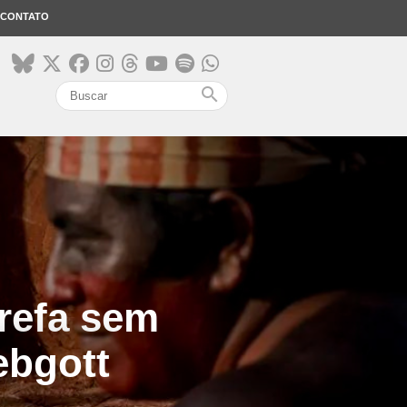
CONTATO
search
refa sem
ebgott