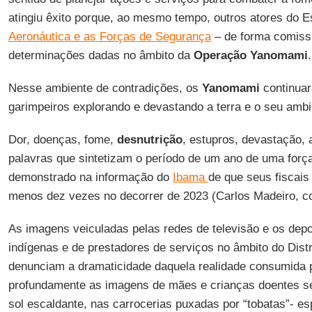
atingiu êxito porque, ao mesmo tempo, outros atores do 
Aeronáutica e as Forças de Segurança
– de forma comissi
determinações dadas no âmbito da
Operação Yanomami
.
Nesse ambiente de contradições, os
Yanomami
continua
garimpeiros explorando e devastando a terra e o seu ambi
Dor, doenças, fome,
desnutrição
, estupros, devastação,
palavras que sintetizam o período de um ano de uma força-
demonstrado na informação do
Ibama
de que seus fiscais
menos dez vezes no decorrer de 2023 (Carlos Madeiro, co
As imagens veiculadas pelas redes de televisão e os dep
indígenas e de prestadores de serviços no âmbito do Distr
denunciam a dramaticidade daquela realidade consumida p
profundamente as imagens de mães e crianças doentes se
sol escaldante, nas carrocerias puxadas por “tobatas”- es