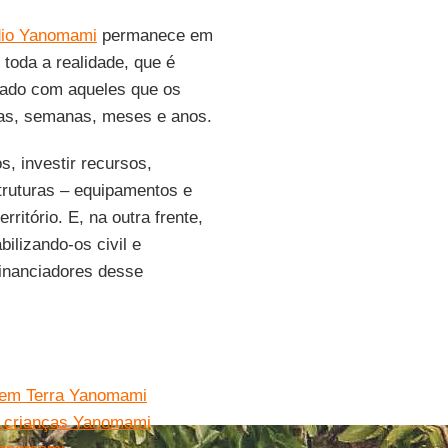
dio Yanomami
permanece em
toda a realidade, que é
rçado com aqueles que os
ias, semanas, meses e anos.
s, investir recursos,
struturas – equipamentos e
itório. E, na outra frente,
ilizando-os civil e
financiadores desse
s em Terra Yanomami
ge crianças Yanomami