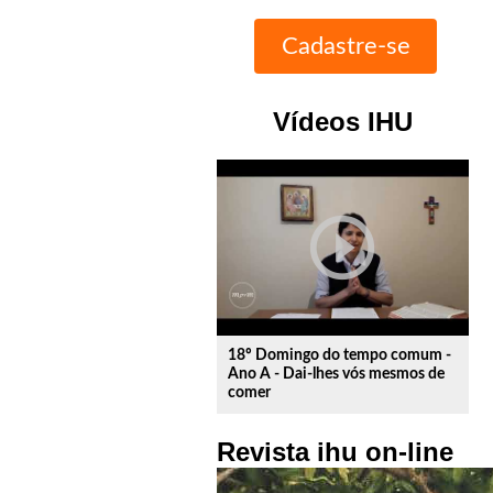
Vídeos IHU
play_circle_outline
18º Domingo do tempo comum -
Ano A - Dai-lhes vós mesmos de
comer
Revista ihu on-line