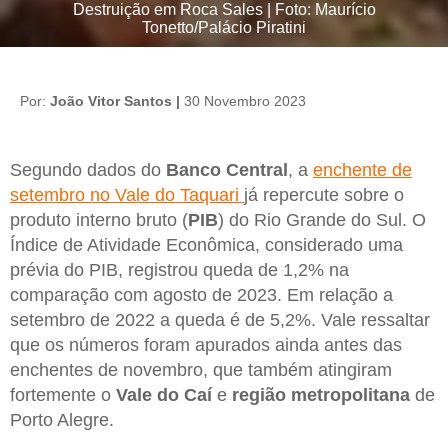
Destruição em Roca Sales | Foto: Maurício
Tonetto/Palácio Piratini
Por:
João Vitor Santos |
30 Novembro 2023
Segundo dados do
Banco Central
, a
enchente de
setembro no Vale do Taquari
já repercute sobre o
produto interno bruto (
PIB
) do Rio Grande do Sul. O
Índice de Atividade Econômica, considerado uma
prévia do PIB, registrou queda de 1,2% na
comparação com agosto de 2023. Em relação a
setembro de 2022 a queda é de 5,2%. Vale ressaltar
que os números foram apurados ainda antes das
enchentes de novembro, que também atingiram
fortemente o
Vale do Caí
e
região metropolitana
de
Porto Alegre.