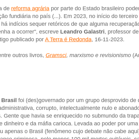
ca de
reforma agrária
por parte do Estado brasileiro pode
o fundiária no país (...). Em 2023, no início do terceir
 há indícios sequer retóricos de que alguma recuperação
nha a ocorrer", escreve
Leandro Galastri
, professor de
tigo publicado por
A Terra é Redonda
, 16-11-2023.
ntre outros livros,
Gramsci
, marxismo e revisionismo
(Au
o
Brasil
foi (des)governado por um grupo desprovido de q
administrativa, corrupto, intelectualmente nulo e abonad
s. Gente que havia se enriquecido no submundo da trapaç
e dinheiro e da máfia carioca. Levada ao poder por um
u apenas o Brasil (fenômeno cujo debate não cabe aqui)