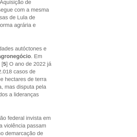
 Aquisição de
a segue com a mesma
ssas de Lula de
forma agrária e
idades autóctones e
agronegócio
. Em
 [
5
] O ano de 2022 já
2.018 casos de
e hectares de terra
a, mas disputa pela
dos a lideranças
ão federal invista em
a violência passam
omo demarcação de