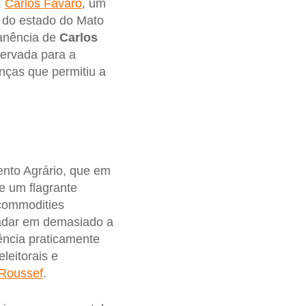
,
Carlos Fávaro
, um
o do estado do Mato
manência de
Carlos
servada para a
anças que permitiu a
nto Agrário, que em
te um flagrante
 commodities
radar em demasiado a
ência praticamente
leitorais e
 Roussef
.