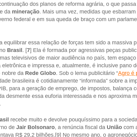
 continuação dos planos de reforma agrária, o que passa
e da
mineração
. Mais uma vez, medidas que esbarram 
verno federal e em sua queda de braço com um parlame
ra equilibrar essa relação de forças tem sido a massiva
 no
Brasil
. [
7
] Ela é formada por agressivas peças publici
amas televisivos de maior audiência no país, tem espaço
a eletrônica e impressa e, atualmente, é inclusive pano 
o nobre da
Rede
Globo
. Sob o lema publicitário “
Agro é 
edade brasileira é cotidianamente “informada” sobre a im
IB, para a geração de emprego, de impostos, balança co
da desmente essa euforia interessada e nos aproxima m
.
asil
recebe muito e devolve pouquíssimo para a socied
rno de
Jair
Bolsonaro
, a renúncia fiscal da
União
com a
sentava R$ 29,2 bilhões.[9] No mesmo ano, o agronegóc