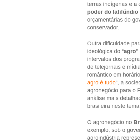
terras indígenas e a
poder
do
latifúndio
orçamentárias do go
conservador.
Outra dificuldade pa
ideológica do “
agro
”
intervalos dos progr
de telejornais e mídi
romântico em horári
agro é tudo
”, a soci
agronegócio para o P
análise mais detalha
brasileira neste tema
O agronegócio no
Br
exemplo, sob o gove
agroindústria repre