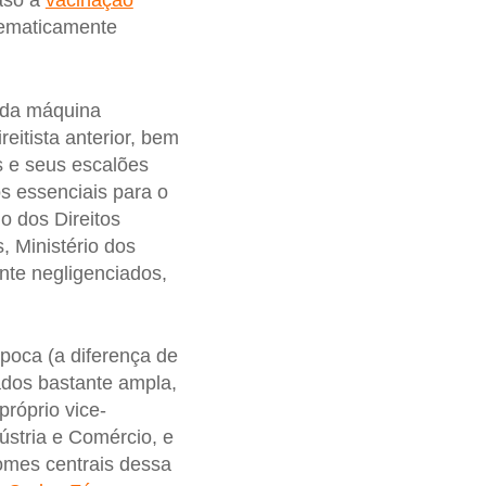
caso a
vacinação
tematicamente
e da máquina
eitista anterior, bem
s e seus escalões
s essenciais para o
io dos Direitos
, Ministério dos
nte negligenciados,
época (a diferença de
ados bastante ampla,
próprio vice-
ústria e Comércio, e
omes centrais dessa