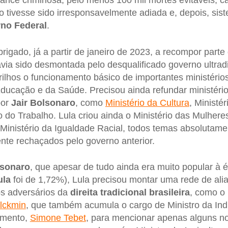
ance criminosa, pelo menos 100 mil mortes evitáveis, 
 tivesse sido irresponsavelmente adiada e, depois, sis
rno
Federal
.
brigado, já a partir de janeiro de 2023, a recompor part
via sido desmontada pelo desqualificado governo ultradir
rilhos o funcionamento básico de importantes ministério
Educação e da Saúde. Precisou ainda refundar ministério
por
Jair
Bolsonaro
, como
Ministério da Cultura
, Ministér
 do Trabalho. Lula criou ainda o Ministério das Mulheres
Ministério da Igualdade Racial, todos temas absolutame
te rechaçados pelo governo anterior.
sonaro
, que apesar de tudo ainda era muito popular à 
ula
foi de 1,72%), Lula precisou montar uma rede de ali
gos adversários da
direita tradicional brasileira
, como o 
lckmin
, que também acumula o cargo de Ministro da Ind
amento,
Simone Tebet
, para mencionar apenas alguns n