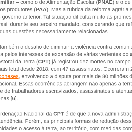
amiliar
– como o de Alimentação Escolar (
PNAE
) e o de
os produtores (
PAA
). Mas a rubrica da reforma agrári
governo anterior. Tal situação dificulta muito as prome
rasil durante seu terceiro mandato, considerando que re
duas questões necessariamente relacionadas.
também o desafio de diminuir a violência contra comun
 pelos interesses de expansão de várias vertentes do
toral da Terra (
CPT
) já registrou dez mortes no campo.
mais letal desde 2018, com 47 assassinatos. Ocorreram 
mponeses
, envolvendo a disputa por mais de 80 milhões d
 nacional. Essas ocorrências abrangem não apenas a terr
e de trabalhadores escravizados, assassinatos e atenta
nas [
6
].
ordenação Nacional da
CPT
é de que a nova administraç
endência. Porém, as principais formas de redução dess
nidades o acesso à terra, ao território, com medidas c