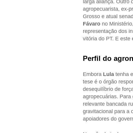
larga aliança. Outro
agropecuarista, ex-p
Grosso e atual sena
Fávaro
no Ministério
representação dos in
vitória do PT. E est
Perfil do agro
Embora
Lula
tenha e
tese é o órgão resp
desequilíbrio de for
agropecuárias. Para 
relevante bancada ru
gravitacional para a 
apoiadores do gove