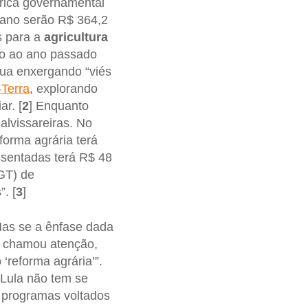
rica governamental
 ano serão R$ 364,2
s para a
agricultura
o ao ano passado
nua enxergando “viés
Terra
, explorando
ar. [
2
] Enquanto
alvissareiras. No
forma agrária terá
ssentadas terá R$ 48
GT) de
. [
3
]
Mas se a ênfase dada
– chamou atenção,
‘reforma agrária’”.
 Lula não tem se
 programas voltados