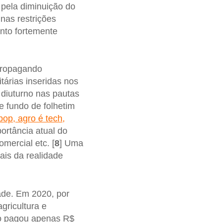
 pela diminuição do
nas restrições
nto fortemente
 propagando
tárias inseridas nos
 diuturno nas pautas
de fundo de folhetim
pop, agro é tech,
portância atual do
mercial etc. [
8
] Uma
ais da realidade
ade. Em 2020, por
gricultura e
io pagou apenas R$