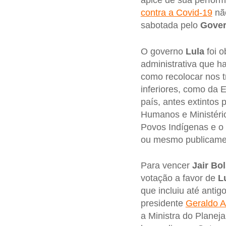
ápice de sua perform
contra a Covid-19
não
sabotada pelo
Gove
O governo
Lula
foi o
administrativa que ha
como recolocar nos t
inferiores, como da 
país, antes extintos 
Humanos e Ministério
Povos Indígenas e o 
ou mesmo publicamen
Para vencer
Jair
Bol
votação a favor de
L
que incluiu até anti
presidente
Geraldo A
a Ministra do Planej