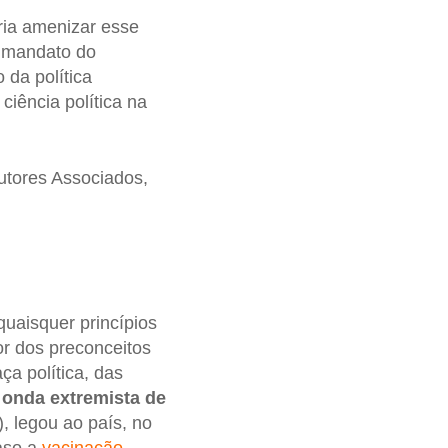
ria amenizar esse
o mandato do
 da política
 ciência política na
tores Associados,
uaisquer princípios
or dos preconceitos
a política, das
a
onda extremista de
, legou ao país, no