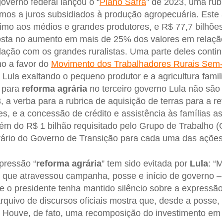
overno federal lançou o “
Plano Safra
” de 2023, uma rub
mos a juros subsidiados à produção agropecuária. Este
imo aos médios e grandes produtores, e R$ 77,7 bilhõe
sta no aumento em mais de 25% dos valores em relaçã
lação com os grandes ruralistas. Uma parte deles conti
no a favor do
Movimento dos Trabalhadores Rurais Sem-
 Lula exaltando o pequeno produtor e a agricultura famili
s para
reforma
agrária
no terceiro governo Lula não são 
 a verba para a rubrica de aquisição de terras para a re
s, e a concessão de crédito e assistência às famílias a
ém do R$ 1 bilhão requisitado pelo Grupo de Trabalho (
ário do Governo de Transição para cada uma das ações”
pressão “
reforma
agrária
” tem sido evitada por
Lula
: “
 que atravessou campanha, posse e início de governo 
 o presidente tenha mantido silêncio sobre a expressão 
rquivo de discursos oficiais mostra que, desde a posse,
. Houve, de fato, uma recomposição do investimento em