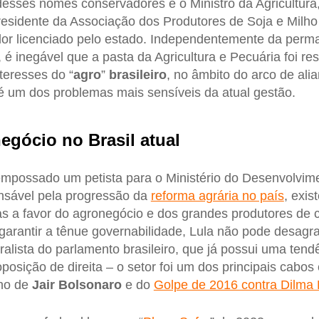
 desses nomes conservadores é o Ministro da Agricultura
residente da Associação dos Produtores de Soja e Milh
dor licenciado pelo estado. Independentemente da per
, é inegável que a pasta da Agricultura e Pecuária foi re
teresses do “
agro
”
brasileiro
, no âmbito do arco de ali
e é um dos problemas mais sensíveis da atual gestão.
negócio no Brasil atual
mpossado um petista para o Ministério do Desenvolvime
onsável pela progressão da
reforma agrária no país
, exis
ças a favor do agronegócio e dos grandes produtores de
garantir a tênue governabilidade, Lula não pode desag
ralista do parlamento brasileiro, que já possui uma tend
oposição de direita – o setor foi um dos principais cabos e
rno de
Jair
Bolsonaro
e do
Golpe de 2016 contra Dilma