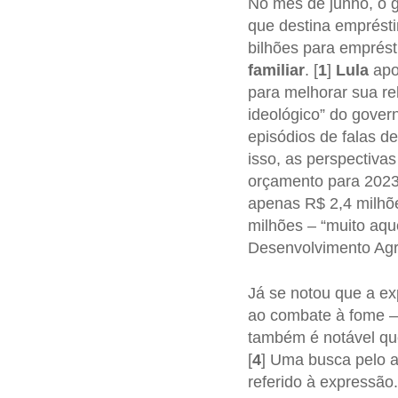
No mês de junho, o g
que destina emprésti
bilhões para emprést
familiar
. [
1
]
Lula
apo
para melhorar sua re
ideológico” do gover
episódios de falas de
isso, as perspectiva
orçamento para 2023,
apenas R$ 2,4 milhõe
milhões – “muito aqu
Desenvolvimento Agr
Já se notou que a ex
ao combate à fome –
também é notável que
[
4
] Uma busca pelo a
referido à expressão