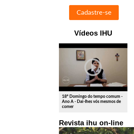
Vídeos IHU
play_circle_outline
18º Domingo do tempo comum -
Ano A - Dai-lhes vós mesmos de
comer
Revista ihu on-line