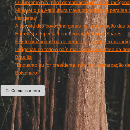
O Supremo e a (não) demarcação de terras indígena
Ministério da Agricultura trava orçamento e paralisa
indígenas
A derrota dos povos indígenas na demarcação das ter
Entrevista especial com Leonardo Barros Soares
Existe uma indústria de demarcações de terras indíg
Indígenas de todo o país marcham em defesa da dem
Brasília
“Enquanto eu for presidente, não tem demarcação de 
Bolsonaro
⚠️
Comunicar erro