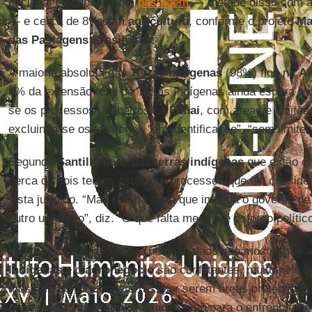
nacional é ocupado com
pastagem
— metade disso com a
— e cerca de 8% com
agricultura
, conforme o projeto
Ma
das Pastagens Brasileiras
.
A maioria absoluta das
Terras Indígenas
(98%) fica na
Am
9% da extensão total de Terras Indígenas ainda espera a
se os processos já abertos na
Funai
, com áreas e limites
excluindo-se os territórios “em identificação”, “sem limites
Segundo
Santilli
, hoje, das
terras indígenas
que estão e
cerca de dois terços estão em processos que ele conside
vista jurídico. “Mas não há nada que impeça o governo d
outro um terço”, diz. “O que falta mesmo é esforço polític
Ele explica que não existe nenhum dado que mostra que 
Indígenas
e o
agronegócio
são conflitantes, muito pelo c
mostram como essas terras, por serem áreas protegidas, 
preservação da
biodiversidade
como para o enfrentamen