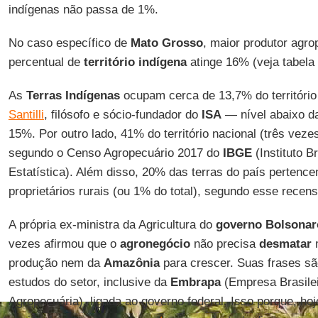
indígenas não passa de 1%.
No caso específico de
Mato Grosso
, maior produtor agro
percentual de
território indígena
atinge 16% (veja tabela 
As
Terras Indígenas
ocupam cerca de 13,7% do território 
Santilli
, filósofo e sócio-fundador do
ISA
— nível abaixo da
15%. Por outro lado, 41% do território nacional (três veze
segundo o Censo Agropecuário 2017 do
IBGE
(Instituto B
Estatística). Além disso, 20% das terras do país pertenc
proprietários rurais (ou 1% do total), segundo esse rece
A própria ex-ministra da Agricultura do
governo Bolsonar
vezes afirmou que o
agronegócio
não precisa
desmatar
m
produção nem da
Amazônia
para crescer. Suas frases sã
estudos do setor, inclusive da
Embrapa
(Empresa Brasile
Agropecuária), ligada ao governo federal. Isso porque, hoj