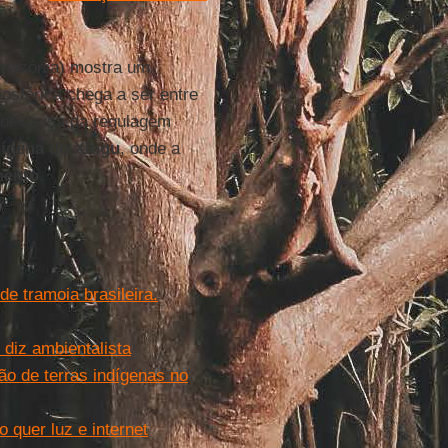
Amazônia) mostra um
osférica chega a ser entre
por causa da regulagem
dígena do Xingu
, onde a
ento
.
de tramoia brasileira.
 diz ambientalista
o de terras indígenas no
 quer luz e internet