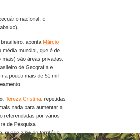
pecuário nacional, o
abaixo).
brasileiro, aponta
Márcio
 média mundial, que é de
s mais) são áreas privadas,
rasileiro de Geografia e
em a pouco mais de 51 mil
nseamento
o
,
Tereza Cristina
, repetidas
ais nada para aumentar a
o referendadas por vários
ira de Pesquisa
e, quase 22% do território