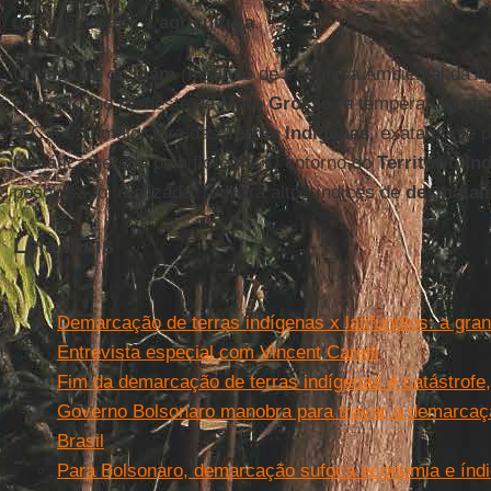
que prejudicam a
agricultura
.
Um estudo do
Ipam
(Instituto de Pesquisa Ambiental da 
exemplo: no nordeste de
Mato Grosso
, a temperatura atm
4°C e 6°C maior fora das
Terras Indígenas
, exatamente 
climática gerada pela floresta. O entorno do
Território In
pesquisa foi realizada, registra altos índices de
desmatam
Leia mais
Demarcação de terras indígenas x latifúndios: a gran
Entrevista especial com Vincent Carelli
Fim da demarcação de terras indígenas é catástrofe,
Governo Bolsonaro manobra para travar a demarcaçã
Brasil
Para Bolsonaro, demarcação sufoca economia e índio