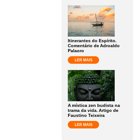
Itinerantes do Espírito.
Comentário de Adroaldo
Palaoro
LER MAIS
A mística zen budista na
trama da vida. Artigo de
Faustino Teixeira
LER MAIS