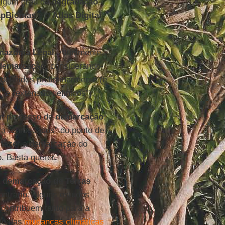
lgum grau de
degradação
pBiomas
e o
Atlas Digital
azônia Legal
. Atualmente,
demarcação
, considerando-
 definidos preliminarmente (e
” e “extensão definidos”).
m processo de
demarcação
,
ra “enroscados” do ponto de
e fazer a demarcação do
o. Basta querer.”
a
demarcação de Terras
ontrário. Alguns estudos
contribuem tanto para a
to das
mudanças climáticas