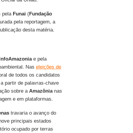
s pela
Funai
(
Fundação
urada pela reportagem, a
ublicação desta matéria.
InfoAmazonia
e pela
ioambiental. Nas
eleições de
oral de todos os candidatos
 partir de palavras-chave
mação sobre a
Amazônia
nas
sagem e em plataformas.
enas
travaria o avanço do
ove principais estados
itório ocupado por terras