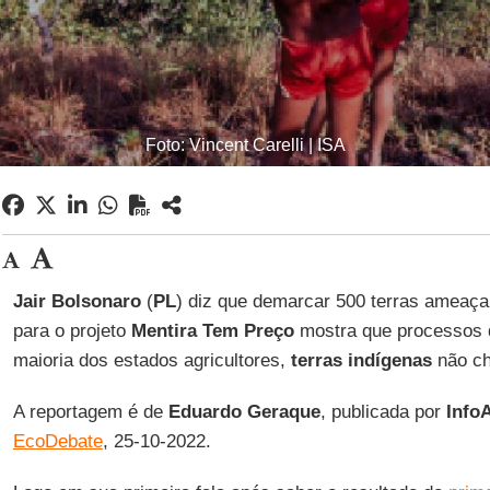
Foto: Vincent Carelli | ISA
Jair Bolsonaro
(
PL
) diz que demarcar 500 terras ameaç
para o projeto
Mentira Tem Preço
mostra que processos 
maioria dos estados agricultores,
terras indígenas
não c
A reportagem é de
Eduardo Geraque
, publicada por
Info
EcoDebate
, 25-10-2022.