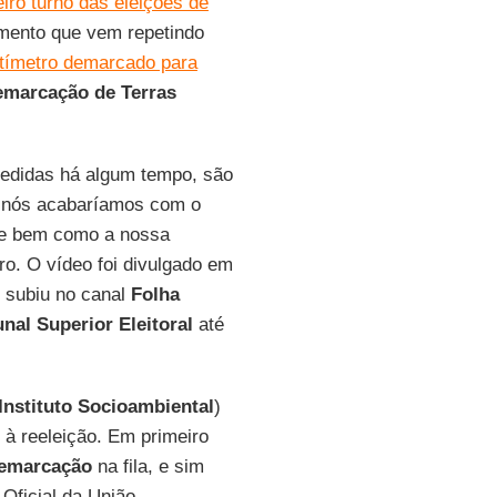
iro turno das eleições de
mento que vem repetindo
ntímetro demarcado para
emarcação de Terras
edidas há algum tempo, são
e nós acabaríamos com o
 e bem como a nossa
bro. O vídeo foi divulgado em
e subiu no canal
Folha
unal Superior Eleitoral
até
Instituto Socioambiental
)
 à reeleição. Em primeiro
demarcação
na fila, e sim
Oficial da União.