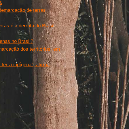
s
 demarcação de terras
ras é a derrota do Brasil.
enas no Brasil?
arcação dos territórios, em
terra indígena”, afirma