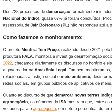
Dos 728 processos de
demarcação
formalmente iniciado
Nacional do Índio
), quase 67% já foram concluídos. Proc
assessoria de
Jair Bolsonaro
(
PL
) não respondeu até a p
Como fazemos o monitoramento:
O projeto
Mentira Tem Preço
, realizado desde 2021 pelo
produtora
FALA
, monitora e investiga desinformação soc
2022
, checamos diariamente os discursos no horário eleit
a governador na
Amazônia Legal
. Também monitoramos, a
relacionadas a justiça social e
meio ambiente
, desinfor
redes sociais, em grupos públicos de aplicativos de men
Quanto ao discurso de que
demarcar
novas terras indíg
agronegócio
, os números do
ISA
mostram que, entre os n
voltados para o
agronegócio
, em sete o percentual do terr