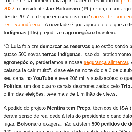
Logo em sua primeira fala após saber o resultado do
prime
2022
, o presidente
Jair Bolsonaro
(
PL
) reforçou um argu
desde 2017: o de que em seu governo “
não vai ter um ce
reserva indígena
”. A novidade é que agora ele diz que a
d
Indígenas
(
TIs
) prejudica o
agronegócio
brasileiro.
“O
Lula
fala em
demarcar as reservas
que estão sendo p
quase 500 novas
terras indígenas
, isso daí praticament
agronegócio
, perderíamos a nossa
segurança alimentar
,
balança ia cair muito”, disse ele na noite do dia 2 de outu
seu canal no
YouTube
e teve 206 mil visualizações; o qu
Política
, um dos quatro canais desmonetizados pelo
Trib
o fim das eleições, teve mais de 1 milhão de views.
A pedido do projeto
Mentira tem Preço
, técnicos do
ISA
(
deram senso de realidade à fala do presidente e candidato
lugar,
Bolsonaro
exagera: não existem
500 pedidos de 
240, segundo uma análise dos dados publicados no Diário 