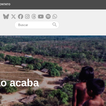
ONTATO
search
ão acaba