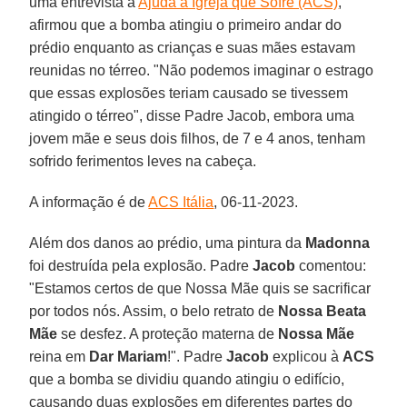
uma entrevista à
Ajuda à Igreja que Sofre (ACS)
,
afirmou que a bomba atingiu o primeiro andar do
prédio enquanto as crianças e suas mães estavam
reunidas no térreo. "Não podemos imaginar o estrago
que essas explosões teriam causado se tivessem
atingido o térreo", disse Padre Jacob, embora uma
jovem mãe e seus dois filhos, de 7 e 4 anos, tenham
sofrido ferimentos leves na cabeça.
A informação é de
ACS Itália
, 06-11-2023.
Além dos danos ao prédio, uma pintura da
Madonna
foi destruída pela explosão. Padre
Jacob
comentou:
"Estamos certos de que Nossa Mãe quis se sacrificar
por todos nós. Assim, o belo retrato de
Nossa Beata
Mãe
se desfez. A proteção materna de
Nossa Mãe
reina em
Dar Mariam
!". Padre
Jacob
explicou à
ACS
que a bomba se dividiu quando atingiu o edifício,
causando duas explosões em diferentes partes do