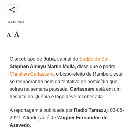
share
04 Mai 2021
O arcebispo de
Juba
, capital do
Sudão do Sul
,
Stephen Ameyu Martin Mulla
, disse que o padre
Christian Carlassare
, o bispo-eleito de Rumbek, está
se recuperando bem da tentativa de homicídio que
sofreu na semana passada.
Carlassare
está em um
hospital do Quênia e logo deve receber alta.
A reportagem é publicada por
Radio Tamazuj
, 03-05-
2021. A tradução é de
Wagner Fernandes de
Azevedo
.