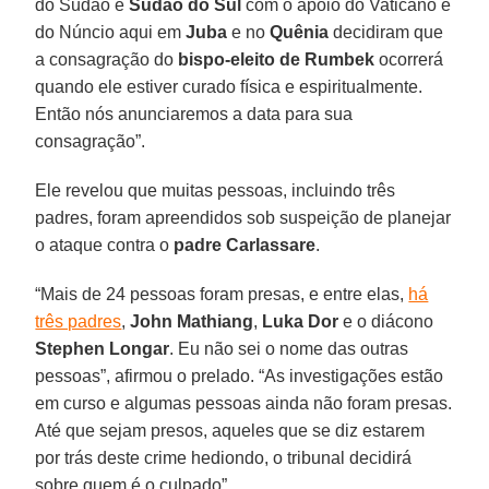
do Sudão e
Sudão do Sul
com o apoio do Vaticano e
do Núncio aqui em
Juba
e no
Quênia
decidiram que
a consagração do
bispo-eleito de Rumbek
ocorrerá
quando ele estiver curado física e espiritualmente.
Então nós anunciaremos a data para sua
consagração”.
Ele revelou que muitas pessoas, incluindo três
padres, foram apreendidos sob suspeição de planejar
o ataque contra o
padre Carlassare
.
“Mais de 24 pessoas foram presas, e entre elas,
há
três padres
,
John Mathiang
,
Luka Dor
e o diácono
Stephen Longar
. Eu não sei o nome das outras
pessoas”, afirmou o prelado. “As investigações estão
em curso e algumas pessoas ainda não foram presas.
Até que sejam presos, aqueles que se diz estarem
por trás deste crime hediondo, o tribunal decidirá
sobre quem é o culpado”.