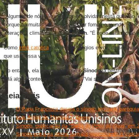
Unidas, trabalhou no ministério dos sem-abrigo durante m
“Algumas de nós não estamos envolvidas nesta questão [
porque há muitas pessoas a passar fome no mundo, sem a
alterações climáticas”, disse
Quinn
. "É onde está o meu 
Como
irmã católica
, ela tem privilégios e voz, disse
Quin
que usar essa voz”.
No entanto, ela reconheceu que o
Sínodo
já destruiu algu
“Há algo acontecendo”, disse ela. "Vai ser muito diferente.
Leia mais
O Papa Francisco deseja o sínodo em cada paróquia.
sua. Artigo de Thomas J. Reese
Sínodo, publicação da “Carta ao Povo de Deus” em 2
Sínodo entra na última semana relembrando o Vaticano