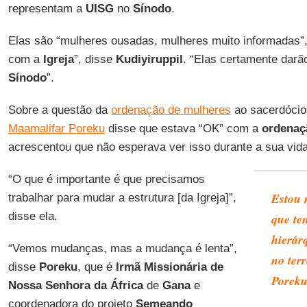
representam a
UISG
no
Sínodo
.
Elas são “mulheres ousadas, mulheres muito informadas”
com a
Igreja
”, disse
Kudiyiruppil
. “Elas certamente darã
Sínodo
”.
Sobre a questão da
ordenação de mulheres
ao sacerdócio 
Maamalifar Poreku
disse que estava “OK” com a
ordenaç
acrescentou que não esperava ver isso durante a sua vida
“O que é importante é que precisamos
Estou 
trabalhar para mudar a estrutura [da Igreja]”,
disse ela.
que te
hierár
“Vemos mudanças, mas a mudança é lenta”,
no ter
disse
Poreku
, que é
Irmã Missionária de
Porek
Nossa Senhora da África
de
Gana
e
coordenadora do projeto
Semeando