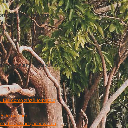
uitos anos.
ordenação de mulheres
]
brigo ou afetadas pelas
espaço."
n
, acrescentando: “Temos
mas estruturas hierárquicas.
"
 Eis como trazê-lo para a
5 de outubro
 II e a “tradição viva” da