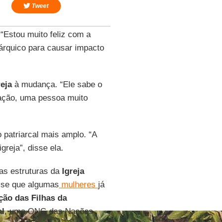
Tweet
 “Estou muito feliz com a
rárquico para causar impacto
reja
à mudança. “Ele sabe o
ação, uma pessoa muito
 patriarcal mais amplo. “A
reja”, disse ela.
as estruturas da
Igreja
sse que algumas
mulheres
já
ão das Filhas da
al
, uma ONG das Nações