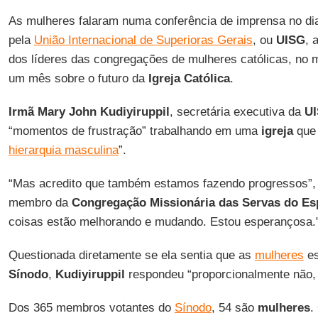
As mulheres falaram numa conferência de imprensa no di
pela
União Internacional de Superioras Gerais
, ou
UISG
, 
dos líderes das congregações de mulheres católicas, no 
um mês sobre o futuro da
Igreja Católica
.
Irmã Mary John Kudiyiruppil
, secretária executiva da
U
“momentos de frustração” trabalhando em uma
igreja
que 
hierarquia masculina
”.
“Mas acredito que também estamos fazendo progressos”,
membro da
Congregação Missionária das Servas do Esp
coisas estão melhorando e mudando. Estou esperançosa.
Questionada diretamente se ela sentia que as
mulheres
es
Sínodo
,
Kudiyiruppil
respondeu “proporcionalmente não,
Dos 365 membros votantes do
Sínodo
, 54 são
mulheres
.