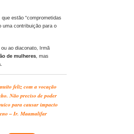
, que estão “comprometidas
o uma contribuição para o
ou ao diaconato, Irmã
ão de
mulheres
, mas
.
muito feliz com a vocação
nho. Não preciso de poder
quico para causar impacto
reno – Ir. Maamalifar
u