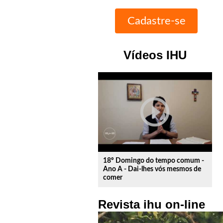
Vídeos IHU
play_circle_outline
18º Domingo do tempo comum -
Ano A - Dai-lhes vós mesmos de
comer
Revista ihu on-line