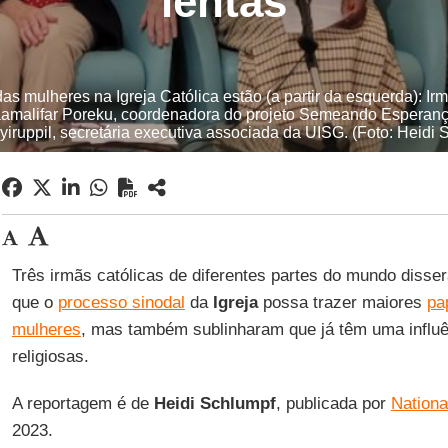
lentas
s mulheres na Igreja Católica estão (a partir da esquerda): Ir
amalifar Poreku, coordenadora do projeto Semeando Esperança
iruppil, secretária executiva associada da UISG. (Foto: Heidi
Três irmãs católicas de diferentes partes do mundo diss
que o
processo sinodal
da
Igreja
possa trazer maiores
pa
mulheres
, mas também sublinharam que já têm uma influê
religiosas.
A reportagem é de
Heidi Schlumpf
, publicada por
Nationa
2023.