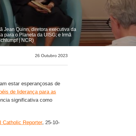
mã Jean Quinn, diretora executiva da
 para o Planeta da UISG; e Irmã
 Schlumpf | NCR)
26 Outubro 2023
eram estar esperançosas de
péis de liderança para as
ncia significativa como
l Catholic Reporter
, 25-10-