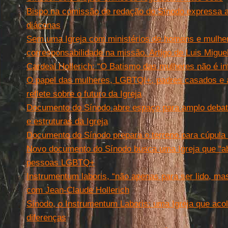
Bispo na comissão de redação do Sínodo expressa a
diáconas
Sem uma Igreja com ministérios de homens e mulhe
corresponsabilidade na missão. Artigo de Luis Migue
Cardeal Hollerich: “O Batismo das mulheres não é in
O papel das mulheres, LGBTQI+, padres casados e 
reflete sobre o futuro da Igreja
Documento do Sínodo abre espaço para amplo debate
e estruturas da Igreja
Documento do Sínodo prepara o terreno para cúpula
Novo documento do Sínodo busca uma Igreja que “abr
pessoas LGBTQ+
Instrumentum laboris, “não apenas para ser lido, mas
com Jean-Claude Hollerich
Sínodo, o Instrumentum Laboris: uma Igreja que acol
diferenças