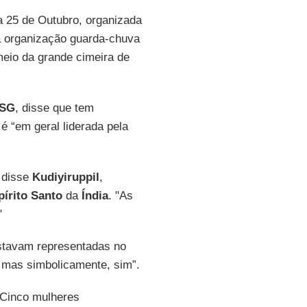
a 25 de Outubro, organizada
a organização guarda-chuva
meio da grande cimeira de
ISG
, disse que tem
é “em geral liderada pela
 disse
Kudiyiruppil
,
írito Santo
da
Índia
. "As
"
tavam representadas no
 mas simbolicamente, sim”.
 Cinco mulheres