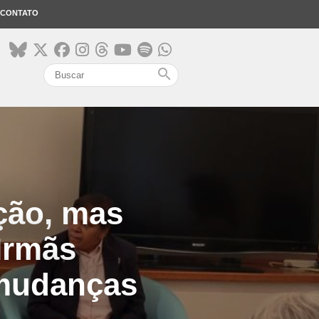
CONTATO
search
ção, mas
Irmãs
 mudanças