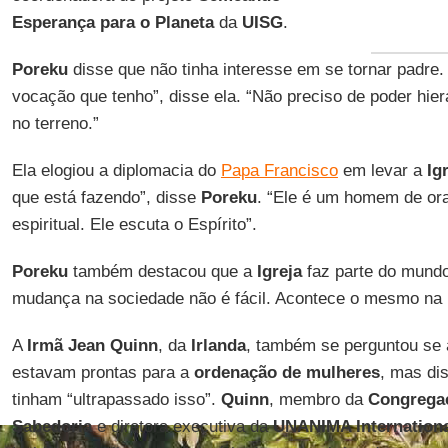
Esperança para o Planeta
da
UISG
.
Poreku
disse que não tinha interesse em se tornar padre.
vocação que tenho”, disse ela. “Não preciso de poder hie
no terreno.”
Ela elogiou a diplomacia do
Papa Francisco
em levar a
Ig
que está fazendo”, disse
Poreku
. “Ele é um homem de or
espiritual. Ele escuta o Espírito”.
Poreku
também destacou que a
Igreja
faz parte do mundo
mudança na sociedade não é fácil. Acontece o mesmo na ig
A
Irmã Jean Quinn
, da
Irlanda
, também se perguntou se 
estavam prontas para a
ordenação de mulheres
, mas di
tinham “ultrapassado isso”.
Quinn
, membro da
Congregaç
Sabedoria
e diretora executiva da
UNANIMA Internation