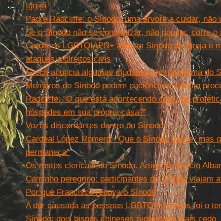
Igreja
Padre Radcliffe: o Sínodo, uma árvore a cuidar, não
Se o Sínodo não se concretizar, não pousar, corre o
Católicos LGBTQIAPN+ apoiam Sínodo da Igreja e 
ataques a direitos civis
Grech anuncia algumas mudanças no programa do S
Membros do Sínodo pedem paciência enquanto proc
Radcliffe: “O que está acontecendo com voz proféti
hóspedes em sua própria casa?”
Vozes discordantes dentro do Sínodo
Cardeal López Romero: “Que o Sínodo passe, mas q
permaneça”
Os rostos clericais do Sínodo. Artigo de Vinício Alba
Caminho peregrino: participantes do Sínodo viajam 
Por que Francisco renova o Sínodo
A dor causada às pessoas LGBTQ+ e outros foi o tem
Sínodo: dois bispos chineses regressam mais cedo