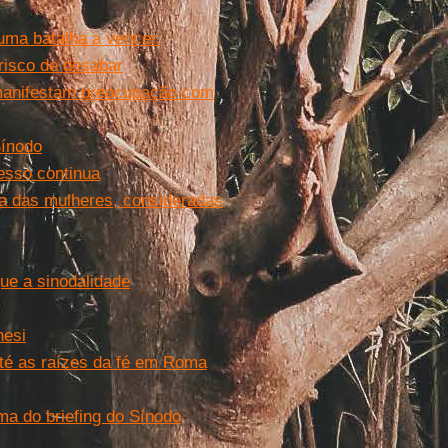
 uma batalha a vencer.
 risco de desabar
manifestam preocupação com
ínodo
esso continua
ca das mulheres, consideradas
ue a sinodalidade
nesi
até as raízes da fé em Roma
a do briefing do Sínodo