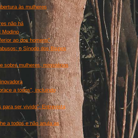
bertura às mulheres
res não há
l Modino
ferior ao dos homens”
abusos: o Sínodo dos Bispos
 sobre mulheres, ministérios
 inovadora
ace a todos”, incluindo
 para ser vivido”. Entrevista
he a todos e não anula as