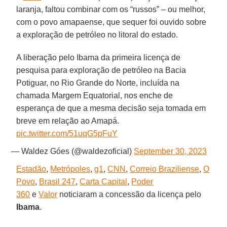
laranja, faltou combinar com os “russos” – ou melhor,
com o povo amapaense, que sequer foi ouvido sobre
a exploração de petróleo no litoral do estado.
A liberação pelo Ibama da primeira licença de
pesquisa para exploração de petróleo na Bacia
Potiguar, no Rio Grande do Norte, incluída na
chamada Margem Equatorial, nos enche de
esperança de que a mesma decisão seja tomada em
breve em relação ao Amapá.
pic.twitter.com/51uqG5pFuY
— Waldez Góes (@waldezoficial)
September 30, 2023
Estadão
,
Metrópoles
,
g1
,
CNN
,
Correio Braziliense
,
O
Povo
,
Brasil 247
,
Carta Capital
,
Poder
360
e
Valor
noticiaram a concessão da licença pelo
Ibama
.