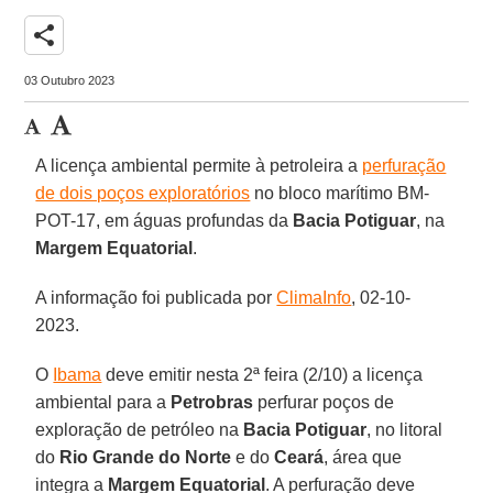
share
03 Outubro 2023
A licença ambiental permite à petroleira a
perfuração
de dois poços exploratórios
no bloco marítimo BM-
POT-17, em águas profundas da
Bacia
Potiguar
, na
Margem
Equatorial
.
A informação foi publicada por
ClimaInfo
, 02-10-
2023.
O
Ibama
deve emitir nesta 2ª feira (2/10) a licença
ambiental para a
Petrobras
perfurar poços de
exploração de petróleo na
Bacia Potiguar
, no litoral
do
Rio Grande do Norte
e do
Ceará
, área que
integra a
Margem
Equatorial
. A perfuração deve