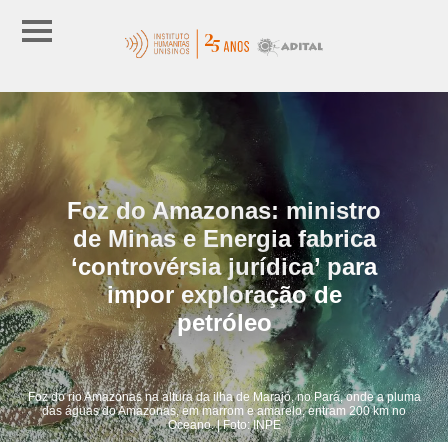
Foz do Amazonas: ministro
de Minas e Energia fabrica
‘controvérsia jurídica’ para
impor exploração de
petróleo
Foz do rio Amazonas na altura da ilha de Marajó, no Pará, onde a pluma
das águas do Amazonas, em marrom e amarelo, entram 200 km no
Oceano. | Foto: INPE