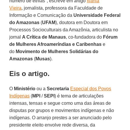
número de etnias", escreve em artigo
Ivânia
Vieira
, jornalista, professora da Faculdade de
Informação e Comunicação da
Universidade Federal
do Amazonas
(
UFAM
), doutora em Doutora em
Processos Socioculturais da Amazônia, articulista no
jornal
A Crítica de Manaus
, co-fundadora do
Fórum
de Mulheres Afroameríndias e Caribenhas
e
do
Movimento de Mulheres Solidárias do
Amazonas
(
Musas
).
Eis o artigo.
O
Ministério
ou a
Secretaria
Especial dos Povos
Indígenas
(
MPI
/
SEPI
) é tema de articulações
intensas, tensas e segue como uma das áreas de
disputas por grupos e movimentos indígenas e não
indígenas. O arranjo prestes a ser anunciado pelo
presidente eleito envolve rede diversa, da