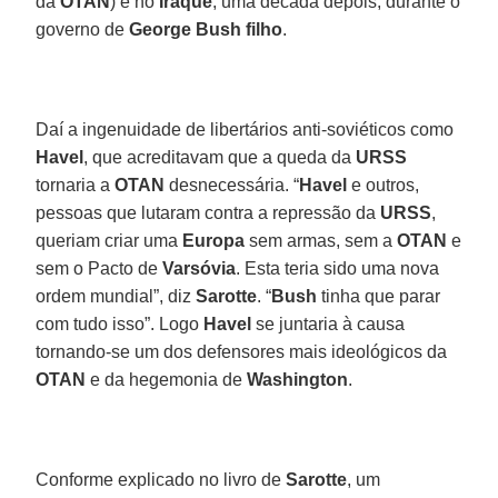
da
OTAN
) e no
Iraque
, uma década depois, durante o
governo de
George Bush filho
.
Daí a ingenuidade de libertários anti-soviéticos como
Havel
, que acreditavam que a queda da
URSS
tornaria a
OTAN
desnecessária. “
Havel
e outros,
pessoas que lutaram contra a repressão da
URSS
,
queriam criar uma
Europa
sem armas, sem a
OTAN
e
sem o Pacto de
Varsóvia
. Esta teria sido uma nova
ordem mundial”, diz
Sarotte
. “
Bush
tinha que parar
com tudo isso”. Logo
Havel
se juntaria à causa
tornando-se um dos defensores mais ideológicos da
OTAN
e da hegemonia de
Washington
.
Conforme explicado no livro de
Sarotte
, um