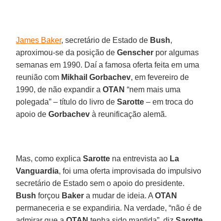
James Baker
, secretário de Estado de
Bush
,
aproximou-se da posição de
Genscher
por algumas
semanas em 1990. Daí a famosa oferta feita em uma
reunião com
Mikhail Gorbachev
, em fevereiro de
1990, de não expandir a
OTAN
“nem mais uma
polegada” – título do livro de
Sarotte
– em troca do
apoio de
Gorbachev
à reunificação alemã.
Mas, como explica
Sarotte
na entrevista ao
La
Vanguardia
, foi uma oferta improvisada do impulsivo
secretário de Estado sem o apoio do presidente.
Bush
forçou
Baker
a mudar de ideia. A
OTAN
permaneceria e se expandiria. Na verdade, “não é de
admirar que a
OTAN
tenha sido mantida”, diz
Sarotte
.