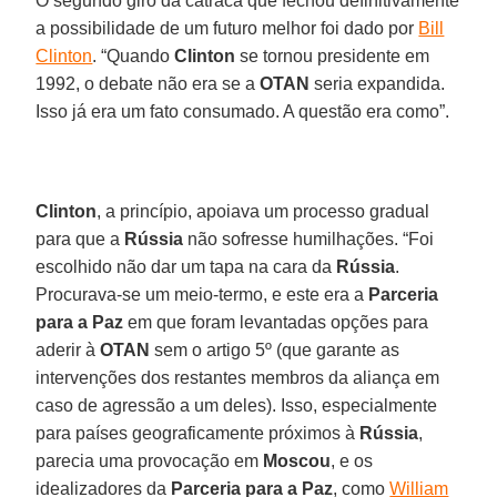
O segundo giro da catraca que fechou definitivamente
a possibilidade de um futuro melhor foi dado por
Bill
Clinton
. “Quando
Clinton
se tornou presidente em
1992, o debate não era se a
OTAN
seria expandida.
Isso já era um fato consumado. A questão era como”.
Clinton
, a princípio, apoiava um processo gradual
para que a
Rússia
não sofresse humilhações. “Foi
escolhido não dar um tapa na cara da
Rússia
.
Procurava-se um meio-termo, e este era a
Parceria
para a Paz
em que foram levantadas opções para
aderir à
OTAN
sem o artigo 5º (que garante as
intervenções dos restantes membros da aliança em
caso de agressão a um deles). Isso, especialmente
para países geograficamente próximos à
Rússia
,
parecia uma provocação em
Moscou
, e os
idealizadores da
Parceria para a Paz
, como
William