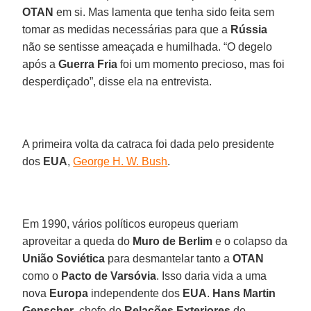
OTAN
em si. Mas lamenta que tenha sido feita sem
tomar as medidas necessárias para que a
Rússia
não se sentisse ameaçada e humilhada. “O degelo
após a
Guerra Fria
foi um momento precioso, mas foi
desperdiçado”, disse ela na entrevista.
A primeira volta da catraca foi dada pelo presidente
dos
EUA
,
George H. W. Bush
.
Em 1990, vários políticos europeus queriam
aproveitar a queda do
Muro de Berlim
e o colapso da
União Soviética
para desmantelar tanto a
OTAN
como o
Pacto de Varsóvia
. Isso daria vida a uma
nova
Europa
independente dos
EUA
.
Hans Martin
Genscher
, chefe de
Relações Exteriores
do