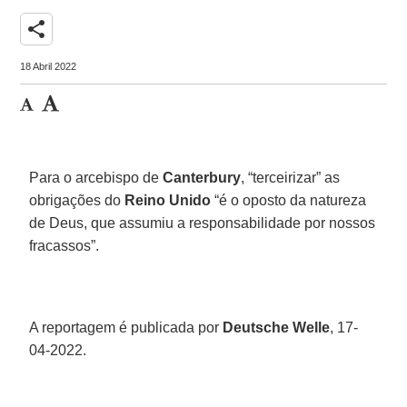
share
18 Abril 2022
Para o arcebispo de
Canterbury
, “terceirizar” as
obrigações do
Reino Unido
“é o oposto da natureza
de Deus, que assumiu a responsabilidade por nossos
fracassos”.
A reportagem é publicada por
Deutsche Welle
, 17-
04-2022.