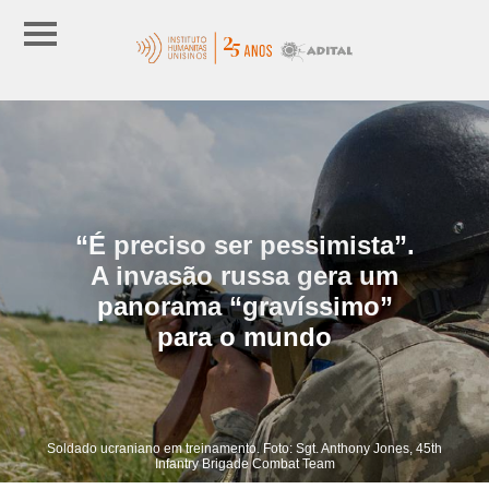
“É preciso ser pessimista”.
A invasão russa gera um
panorama “gravíssimo”
para o mundo
Soldado ucraniano em treinamento. Foto: Sgt. Anthony Jones, 45th
Infantry Brigade Combat Team