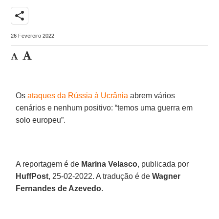
share
26 Fevereiro 2022
Os
ataques da Rússia à Ucrânia
abrem vários
cenários e nenhum positivo: “temos uma guerra em
solo europeu”.
A reportagem é de
Marina Velasco
, publicada por
HuffPost
, 25-02-2022. A tradução é de
Wagner
Fernandes de Azevedo
.