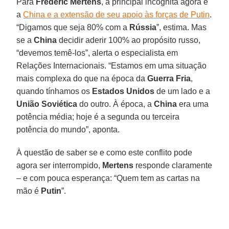
Para
Frederic Mertens
, a principal incógnita agora é
a
China e a extensão de seu apoio às forças de Putin
.
“Digamos que seja 80% com a
Rússia
”, estima. Mas
se a
China
decidir aderir 100% ao propósito russo,
“devemos temê-los”, alerta o especialista em
Relações Internacionais. “Estamos em uma situação
mais complexa do que na época da
Guerra Fria
,
quando tínhamos os
Estados Unidos
de um lado e a
União Soviética
do outro. À época, a
China
era uma
potência média; hoje é a segunda ou terceira
potência do mundo”, aponta.
À questão de saber se e como este conflito pode
agora ser interrompido,
Mertens
responde claramente
– e com pouca esperança: “Quem tem as cartas na
mão é
Putin
”.