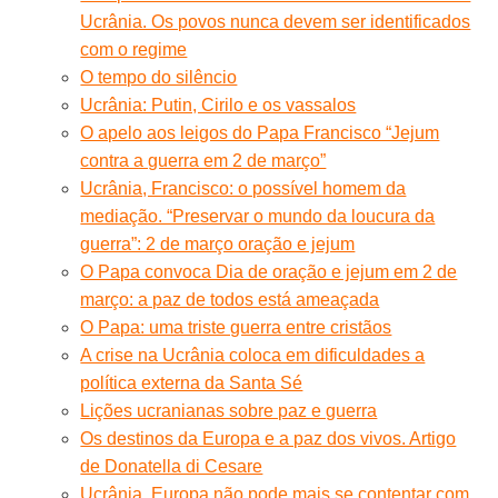
Ucrânia. Os povos nunca devem ser identificados
com o regime
O tempo do silêncio
Ucrânia: Putin, Cirilo e os vassalos
O apelo aos leigos do Papa Francisco “Jejum
contra a guerra em 2 de março”
Ucrânia, Francisco: o possível homem da
mediação. “Preservar o mundo da loucura da
guerra”: 2 de março oração e jejum
O Papa convoca Dia de oração e jejum em 2 de
março: a paz de todos está ameaçada
O Papa: uma triste guerra entre cristãos
A crise na Ucrânia coloca em dificuldades a
política externa da Santa Sé
Lições ucranianas sobre paz e guerra
Os destinos da Europa e a paz dos vivos. Artigo
de Donatella di Cesare
Ucrânia. Europa não pode mais se contentar com