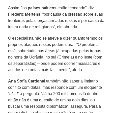
Assim, “os
países bálticos
estão tremendo”, diz
Frederic Mertens
, “por causa da pressão sobre suas
fronteiras pelas forças armadas russas e por causa da
futura onda de refugiados”, ele abunda.
O especialista não se atreve a dizer quanto tempo os
próprios ataques russos podem durar. “O problema
está, sobretudo, nas áreas já ocupadas pelas tropas –
no norte da Ucrânia, no sul (Crimeia) e no leste (com
os separatistas) – onde podem ocorrer massacres e
acertos de contas mais facilmente”, alerta.
Ana Sofía Cardenal
também não saberia limitar o
conflito com datas, mas responde com um eloquente
“
uf…!
” à pergunta. “Já há 200 mil homens lá dentro,
então não é uma questão de um ou dois dias, ou
buscar uma resposta diplomática”, assegura. Para a
especialista, o objetivo russo não é outro senão