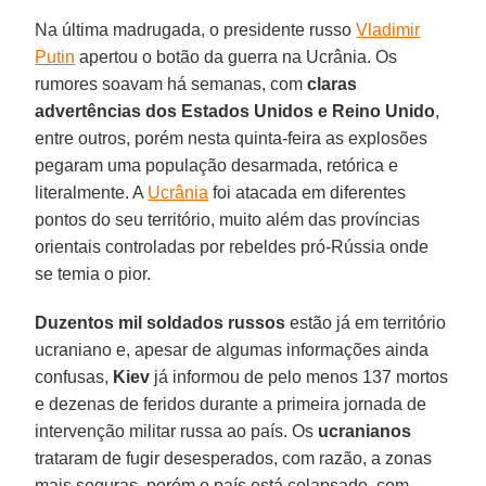
Na última madrugada, o presidente russo
Vladimir
Putin
apertou o botão da guerra na Ucrânia. Os
rumores soavam há semanas, com
claras
advertências dos Estados Unidos e Reino Unido
,
entre outros, porém nesta quinta-feira as explosões
pegaram uma população desarmada, retórica e
literalmente. A
Ucrânia
foi atacada em diferentes
pontos do seu território, muito além das províncias
orientais controladas por rebeldes pró-Rússia onde
se temia o pior.
Duzentos mil soldados russos
estão já em território
ucraniano e, apesar de algumas informações ainda
confusas,
Kiev
já informou de pelo menos 137 mortos
e dezenas de feridos durante a primeira jornada de
intervenção militar russa ao país. Os
ucranianos
trataram de fugir desesperados, com razão, a zonas
mais seguras, porém o país está colapsado, com