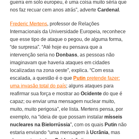
guerra em solo europeu, é uma coisa muito séria que
nos faz recuar cem anos atrás”, adverte
Cardenal
.
Frederic Mertens
, professor de Relações
Internacionais da Universidade Europeia, reconhece
que esse tipo de ataque o pegou, de alguma forma,
“de surpresa”. “Até hoje eu pensava que a
intervenção seria no
Donbass
, as pessoas não
imaginavam que haveria ataques em cidades
localizadas na zona oeste”, explica. “Com essa
escalada, a questão é o que
Putin
pretende fazer:
uma invasão total do país
; alguns ataques para
reafirmar sua força e mostrar ao
Ocidente
do que é
capaz; ou enviar uma mensagem nuclear muito,
muito, muito perigosa”, ele lista. Mertens pensa, por
exemplo, na “ideia de que possam instalar
mísseis
nucleares na Bielorrússia
”, com os quais
Putin
não
estaria enviando “uma mensagem à
Ucrânia
, mas