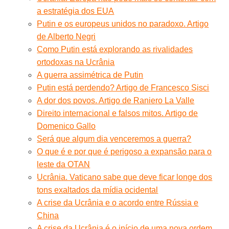
a estratégia dos EUA
Putin e os europeus unidos no paradoxo. Artigo
de Alberto Negri
Como Putin está explorando as rivalidades
ortodoxas na Ucrânia
A guerra assimétrica de Putin
Putin está perdendo? Artigo de Francesco Sisci
A dor dos povos. Artigo de Raniero La Valle
Direito internacional e falsos mitos. Artigo de
Domenico Gallo
Será que algum dia venceremos a guerra?
O que é e por que é perigoso a expansão para o
leste da OTAN
Ucrânia. Vaticano sabe que deve ficar longe dos
tons exaltados da mídia ocidental
A crise da Ucrânia e o acordo entre Rússia e
China
A crise da Ucrânia é o início de uma nova ordem