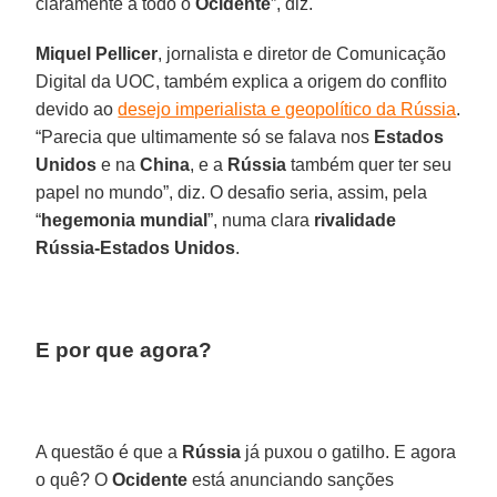
claramente a todo o
Ocidente
”, diz.
Miquel Pellicer
, jornalista e diretor de Comunicação
Digital da UOC, também explica a origem do conflito
devido ao
desejo imperialista e geopolítico da Rússia
.
“Parecia que ultimamente só se falava nos
Estados
Unidos
e na
China
, e a
Rússia
também quer ter seu
papel no mundo”, diz. O desafio seria, assim, pela
“
hegemonia mundial
”, numa clara
rivalidade
Rússia-Estados Unidos
.
E por que agora?
A questão é que a
Rússia
já puxou o gatilho. E agora
o quê? O
Ocidente
está anunciando sanções