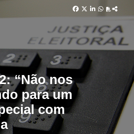
22: “Não nos
ndo para um
pecial com
ia