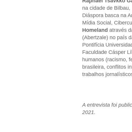
Raphael Tsavkko G
na cidade de Bilbau
Diáspora basca na A
Mídia Social, Cibercu
Homeland
através da
(Abertzale) no país 
Pontifícia Universi
Faculdade Cásper Líbe
humanos (racismo, fem
brasileira, conflitos
trabalhos jornalístic
A entrevista foi publ
2021.