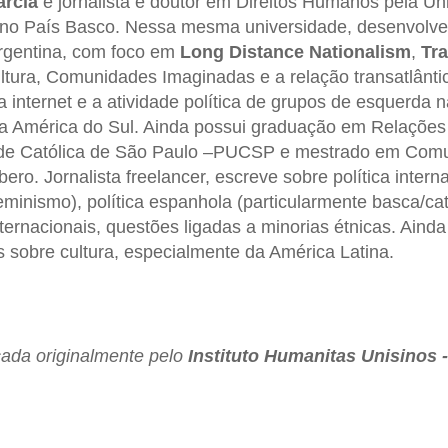
arcia
é jornalista e doutor em Direitos Humanos pela Un
, no País Basco. Nessa mesma universidade, desenvolve
rgentina, com foco em
Long Distance Nationalism
,
Tr
ltura, Comunidades Imaginadas e a relação transatlântic
 internet e a atividade política de grupos de esquerda n
da América do Sul. Ainda possui graduação em Relações 
dade Católica de São Paulo –PUCSP e mestrado em Com
ro. Jornalista freelancer, escreve sobre política internac
inismo), política espanhola (particularmente basca/cata
 internacionais, questões ligadas a minorias étnicas. Ain
os sobre cultura, especialmente da América Latina.
icada originalmente pelo
Instituto Humanitas Unisinos 