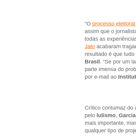
“O
processo eleitora
assim que o jornalis
todas as experiênci
Jato
acabaram tragado
resultado é que tudo
Brasil
. “Se por um l
parte imensa do probl
por e-mail ao
Instit
Crítico contumaz do
pelo
lulismo
,
Garcia
mais importante, ma
qualquer tipo de pro