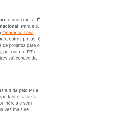
aro
e nada mais”. É
 nacional
. Para ele,
a
Operação Lava
ara outras praias. O
 de projetos para o
, por outro o
PT
é
trevista concedida
esnutrida pelo
PT
e
portante, talvez a
r inércia e sem
da vez mais se