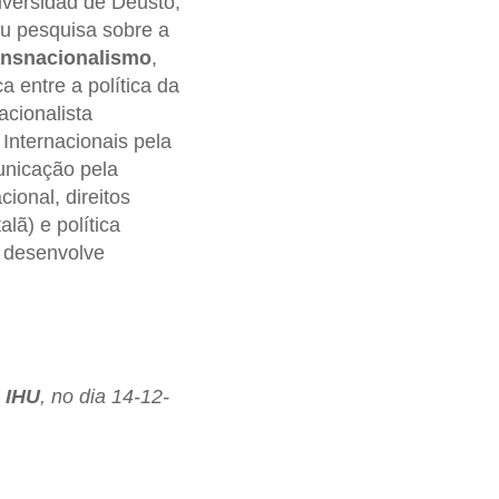
iversidad de Deusto,
u pesquisa sobre a
ansnacionalismo
,
a entre a política da
acionalista
Internacionais pela
unicação pela
ional, direitos
lã) e política
da desenvolve
- IHU
, no dia 14-12-