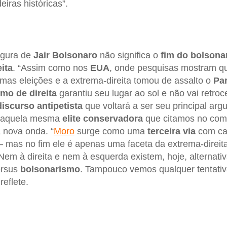
iras históricas”.
igura de
Jair Bolsonaro
não significa o
fim do bolsona
ita
. “Assim como nos
EUA
, onde pesquisas mostram 
ximas eleições e a extrema-direita tomou de assalto o
Pa
mo de direita
garantiu seu lugar ao sol e não vai retroce
discurso antipetista
que voltará a ser seu principal ar
e aquela mesma
elite conservadora
que citamos no com
a nova onda. “
Moro
surge como uma
terceira via
com ca
– mas no fim ele é apenas uma faceta da extrema-direita
Nem à direita e nem à esquerda existem, hoje, alternativ
rsus
bolsonarismo
. Tampouco vemos qualquer tentativ
reflete.