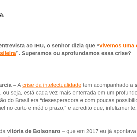
a.
ntrevista ao IHU, o senhor dizia que “
vivemos uma c
sileira
”. Superamos ou aprofundamos essa crise?
rcia –
A
crise da intelectualidade
tem acompanhado a
 ou seja, está cada vez mais enterrada em um profund
ção do Brasil era “desesperadora e com poucas possibil
el no curto e médio prazo,” e acredito que, infelizmente,
 da
vitória de Bolsonaro
– que em 2017 eu já apontava