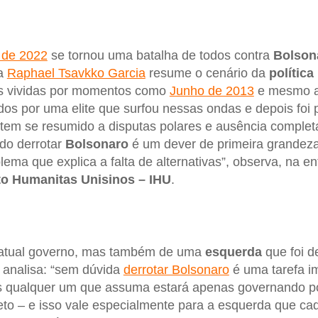
l de 2022
se tornou uma batalha de todos contra
Bolson
ta
Raphael Tsavkko Garcia
resume o cenário da
política
as vividas por momentos como
Junho de 2013
e mesmo 
s por uma elite que surfou nessas ondas e depois foi p
 tem se resumido a disputas polares e ausência completa
ado derrotar
Bolsonaro
é um dever de primeira grandeza
ema que explica a falta de alternativas”, observa, na en
uto Humanitas Unisinos – IHU
.
 atual governo, mas também de uma
esquerda
que foi d
analisa: “sem dúvida
derrotar Bolsonaro
é uma tarefa im
s qualquer um que assuma estará apenas governando po
jeto – e isso vale especialmente para a esquerda que ca