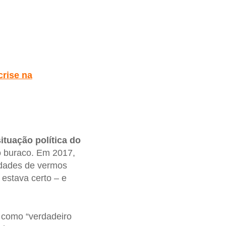
rise na
situação política do
o buraco. Em 2017,
idades de vermos
 estava certo – e
 como “verdadeiro