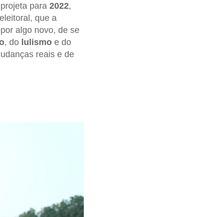
projeta para
2022
,
leitoral, que a
opor algo novo, de se
o
, do
lulismo
e do
mudanças reais e de