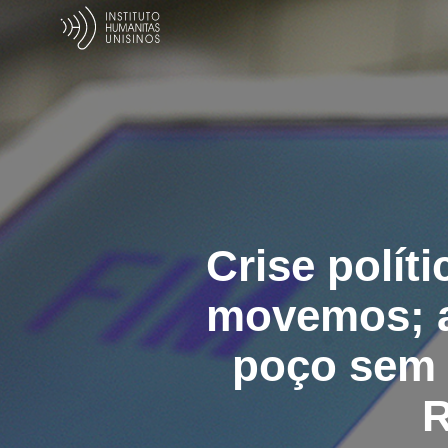
Crise polít
movemos; a
poço sem 
R