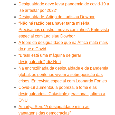
Desigualdade deve levar pandemia de covid-19 a
‘se arrastar por 2022’
Desigualdade. Artigo de Ladislau Dowbor
“Não há razão para haver tanta miséria.
Precisamos construir novos caminhos”. Entrevista
especial com Ladislau Dowbor
A febre da desigualdade que na África mata mais
do que o Covid
“Brasil está uma máquina de gerar
desigualdade”, diz Neri
Na encruzilhada da desigualdade e da pandemia
global, as periferias vivem a sobreposição das
crises. Entrevista especial com Leonardo Fontes
Covid-19 aumentou a pobreza, a fome e as
desigualdades. ‘Catástrofe geracional’, afirma a
ONU
Amartya Sen: “A desigualdade mina as
vantagens das democracias”