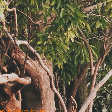
m uma renda aceitável,
entanto, e para as que não
ntinua a ser uma doença
nentes. A
vacina
, nos
penas para crianças menores
im da era dos mosquiteiros e
mil crianças africanas foram
nos
desigual
.
nas de milhares de vidas”