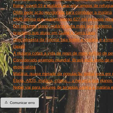
Fome, covid-19 e malária atacam campos de refugia
OMS pede ação revigorada para combater a malária
OMS afirma que malária matou 627 mil pessoas no
Em segundo plano, malária mata mais que epidemia 
brasileiro que atuou em Guiné e Serra Leoa
Infectologista da Fiocruz fala sobre a malária e a im
rápido
A malária cobra a vida de mais de meio milhão de p
Considerado exemplo mundial, Brasil está perto de el
especialista
Malária: quase metade da população global está em r
Ebola, AIDS, malária, cólera… a herança dos planos 
Nobel vai para autores de terapias contra a malária
⚠️
Comunicar erro