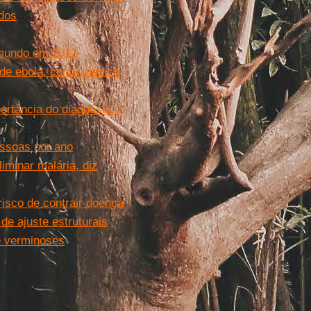
dos
 mundo em 2012
de ebola, conta médico
portância do diagnóstico
essoas por ano
iminar malária, diz
isco de contrair doença
de ajuste estruturais
 e verminoses