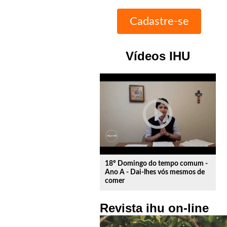
Vídeos IHU
play_circle_outline
18º Domingo do tempo comum -
Ano A - Dai-lhes vós mesmos de
comer
Revista ihu on-line