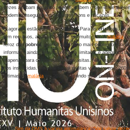
vezes acabam pegando a febre: sabem o que é, se tivere
podem conseguir medicamentos bons e eficazes.
E agora já estão meio imunizados. Para as
crianças
, no 
têm recursos, a situação pode ser muito pior. A
malária
co
feroz dos
pobres
, que se alastra no mais pobre dos conti
informam, ainda tem uma eficácia limitada; é adequado a
e apenas para certos tipos de parasitas. Não marcará o f
dos inseticidas. Mas vai salvar muitas vidas jovens: 260 
vítimas de
malária
em 2019. O mundo será um pouco me
Leia mais
Sim da OMS à vacina antimalárica: “Vai salvar deze