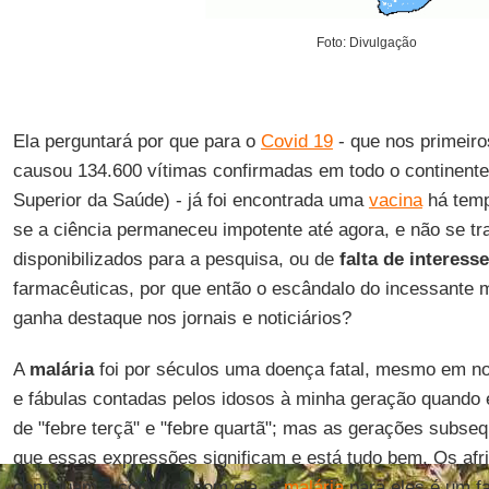
Foto: Divulgação
Ela perguntará por que para o
Covid 19
- que nos primeir
causou 134.600 vítimas confirmadas em todo o continente 
Superior da Saúde) - já foi encontrada uma
vacina
há temp
se a ciência permaneceu impotente até agora, e não se t
disponibilizados para a pesquisa, ou de
falta de interesse
farmacêuticas, por que então o escândalo do incessante
ganha destaque nos jornais e noticiários?
A
malária
foi por séculos uma doença fatal, mesmo em nos
e fábulas contadas pelos idosos à minha geração quando 
de "febre terçã" e "febre quartã"; mas as gerações subs
que essas expressões significam e está tudo bem. Os afri
continuam a conviver com ela, a
malária
para eles é um fa