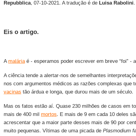
Repubblica
, 07-10-2021. A tradução é de
Luisa Rabolini
.
Eis o artigo.
A
malária
é - esperamos poder escrever em breve “foi” - 
A ciência tende a alertar-nos de semelhantes interpretaçõ
nos com argumentos médicos as razões complexas que t
vacinas
tão árdua e longa, que durou mais de um século.
Mas os fatos estão aí. Quase 230 milhões de casos em t
mais de 400 mil
mortos
. E mais de 9 em cada 10 deles s
acrescentar que a maior parte desses mais de 90 por cen
muito pequenas. Vítimas de uma picada de
Plasmodium fa