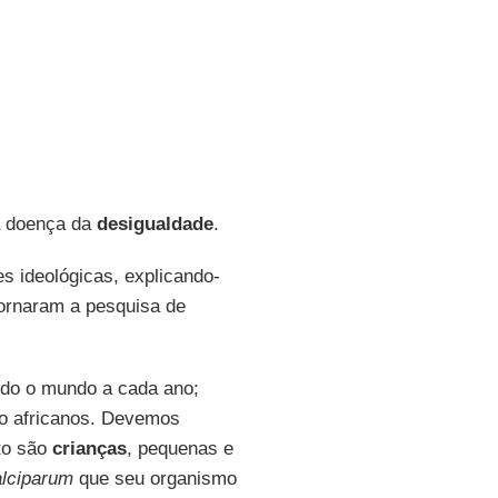
a doença da
desigualdade
.
es ideológicas, explicando-
ornaram a pesquisa de
odo o mundo a cada ano;
ão africanos. Devemos
to são
crianças
, pequenas e
lciparum
que seu organismo