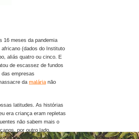
os 16 meses da pandemia
africano (dados do Instituto
o, aliás quatro ou cinco. E
ratou de escassez de fundos
das empresas
 massacre da
malária
não
sas latitudes. As histórias
eu era criança eram repletas
equentes não sabem mais o
canos, por outro lado,
to da vida. Os adultos às