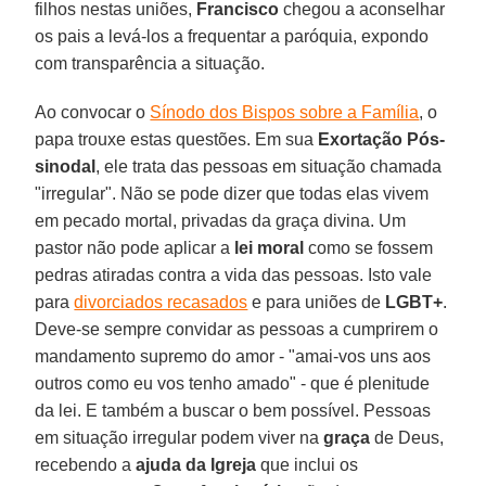
filhos nestas uniões,
Francisco
chegou a aconselhar
os pais a levá-los a frequentar a paróquia, expondo
com transparência a situação.
Ao convocar o
Sínodo dos Bispos sobre a Família
, o
papa trouxe estas questões. Em sua
Exortação Pós-
sinodal
, ele trata das pessoas em situação chamada
"irregular". Não se pode dizer que todas elas vivem
em pecado mortal, privadas da graça divina. Um
pastor não pode aplicar a
lei moral
como se fossem
pedras atiradas contra a vida das pessoas. Isto vale
para
divorciados recasados
e para uniões de
LGBT+
.
Deve-se sempre convidar as pessoas a cumprirem o
mandamento supremo do amor - "amai-vos uns aos
outros como eu vos tenho amado" - que é plenitude
da lei. E também a buscar o bem possível. Pessoas
em situação irregular podem viver na
graça
de Deus,
recebendo a
ajuda da Igreja
que inclui os