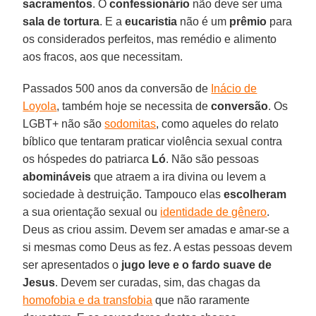
sacramentos
. O
confessionário
não deve ser uma
sala de tortura
. E a
eucaristia
não é um
prêmio
para
os considerados perfeitos, mas remédio e alimento
aos fracos, aos que necessitam.
Passados 500 anos da conversão de
Inácio de
Loyola
, também hoje se necessita de
conversão
. Os
LGBT+ não são
sodomitas
, como aqueles do relato
bíblico que tentaram praticar violência sexual contra
os hóspedes do patriarca
Ló
. Não são pessoas
abomináveis
que atraem a ira divina ou levem a
sociedade à destruição. Tampouco elas
escolheram
a sua orientação sexual ou
identidade de gênero
.
Deus as criou assim. Devem ser amadas e amar-se a
si mesmas como Deus as fez. A estas pessoas devem
ser apresentados o
jugo leve e o fardo suave de
Jesus
. Devem ser curadas, sim, das chagas da
homofobia e da transfobia
que não raramente