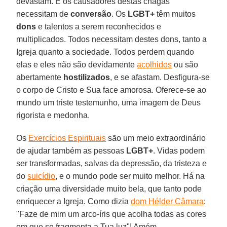
devastam. E os causadores destas chagas
necessitam de
conversão
. Os
LGBT+
têm muitos
dons
e talentos a serem reconhecidos e
multiplicados. Todos necessitam destes dons, tanto a
Igreja quanto a sociedade. Todos perdem quando
elas e eles não são devidamente
acolhidos
ou são
abertamente
hostilizados
, e se afastam. Desfigura-se
o corpo de Cristo e Sua face amorosa. Oferece-se ao
mundo um triste testemunho, uma imagem de Deus
rigorista e medonha.
Os
Exercícios Espirituais
são um meio extraordinário
de ajudar também as pessoas
LGBT+
. Vidas podem
ser transformadas, salvas da depressão, da tristeza e
do
suicídio
, e o mundo pode ser muito melhor. Há na
criação uma diversidade muito bela, que tanto pode
enriquecer a Igreja. Como dizia
dom Hélder Câmara
:
"Faze de mim um arco-íris que acolha todas as cores
em que se fragmenta a Tua luz"! Amém.