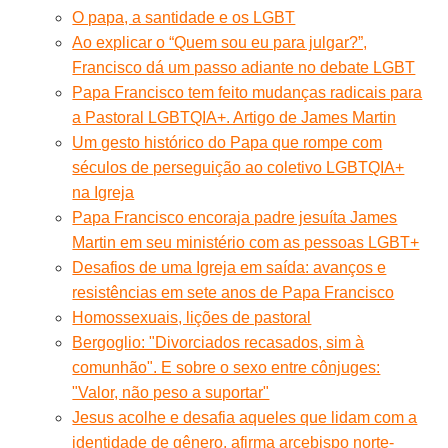
O papa, a santidade e os LGBT
Ao explicar o “Quem sou eu para julgar?”,
Francisco dá um passo adiante no debate LGBT
Papa Francisco tem feito mudanças radicais para
a Pastoral LGBTQIA+. Artigo de James Martin
Um gesto histórico do Papa que rompe com
séculos de perseguição ao coletivo LGBTQIA+
na Igreja
Papa Francisco encoraja padre jesuíta James
Martin em seu ministério com as pessoas LGBT+
Desafios de uma Igreja em saída: avanços e
resistências em sete anos de Papa Francisco
Homossexuais, lições de pastoral
Bergoglio: "Divorciados recasados, sim à
comunhão". E sobre o sexo entre cônjuges:
"Valor, não peso a suportar"
Jesus acolhe e desafia aqueles que lidam com a
identidade de gênero, afirma arcebispo norte-