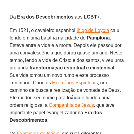
Da
Era dos Descobrimentos
aos
LGBT+
.
Em 1521, o cavaleiro espanhol
Iñigo de Loyola
caiu
ferido em uma batalha na cidade de
Pamplona
.
Esteve entre a vida e a morte. Depois ele passou por
uma convalescência que durou quase um ano. Neste
tempo, lendo a vida de Cristo e dos santos, viveu uma
profunda
transformação espiritual e existencial
.
Sua vida tomou um novo rumo e este processo
continuou. Criou os
Exercícios Espirituais
, um
caminho de busca e realização da vontade de Deus.
Ele mudou seu nome para
Inácio
e fundou uma
ordem religiosa, a
Companhia de Jesus
, que teve
importante papel evangelizador na
Era dos
Descobrimentos
.
Os
Exercícios de Inácio
, em suas diferentes