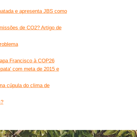
matada e apresenta JBS como
missões de CO2? Artigo de
problema
 papa Francisco à COP26
pata' com meta de 2015 e
na cúpula do clima de
s?