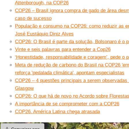
Attenborough, na COP26
COP26 – Brasil ignora compra de gado de área des
caso de sucesso
População e consumo na COP26: como reduzir as e
José Eustáquio Diniz Alves
COP26: O Brasil é parte da solução, Bolsonaro é o 
Vinte e seis palavras para entender a Cop26
‘Honestidade, responsabilidade e coragem’, pede o
Meta de redução de carbono do Brasil na COP26 'em
reforça 'pedalada climática', apontam especialistas
COP26 – 4 questões principais a serem observadas 
Glasgow
COP26: O que há de novo no Acordo sobre Floresta
A importância de se comprometer com a COP26
COP26. América Latina chega atrasada
⚠️