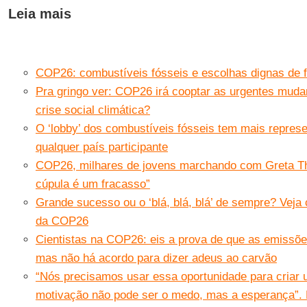
Leia mais
COP26: combustíveis fósseis e escolhas dignas de 
Pra gringo ver: COP26 irá cooptar as urgentes muda
crise social climática?
O ‘lobby’ dos combustíveis fósseis tem mais repre
qualquer país participante
COP26, milhares de jovens marchando com Greta Th
cúpula é um fracasso”
Grande sucesso ou o ‘blá, blá, blá’ de sempre? Veja
da COP26
Cientistas na COP26: eis a prova de que as emissõ
mas não há acordo para dizer adeus ao carvão
“Nós precisamos usar essa oportunidade para criar
motivação não pode ser o medo, mas a esperança”. 