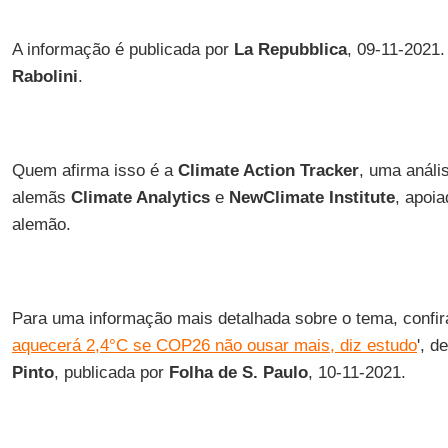
A informação é publicada por
La Repubblica
, 09-11-2021.
Rabolini
.
Quem afirma isso é a
Climate Action Tracker
, uma anál
alemãs
Climate Analytics
e
NewClimate Institute
, apoi
alemão.
Para uma informação mais detalhada sobre o tema, confir
aquecerá 2,4°C se COP26 não ousar mais, diz estudo
', d
Pinto
, publicada por
Folha de S. Paulo
, 10-11-2021.