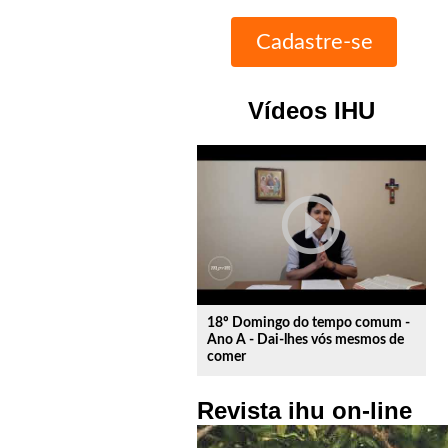
Vídeos IHU
play_circle_outline
18º Domingo do tempo comum -
Ano A - Dai-lhes vós mesmos de
comer
Revista ihu on-line