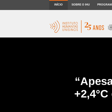
INÍCIO
SOBRE O IHU
PROGRAM
“Apesa
+2,4°C