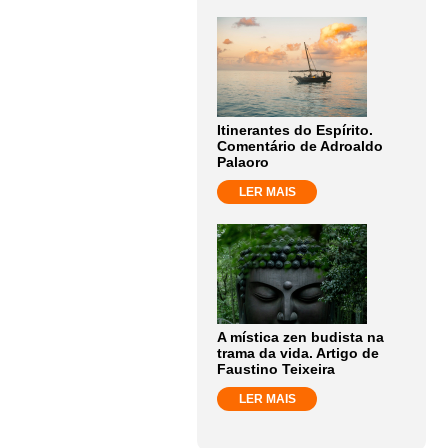
Itinerantes do Espírito.
Comentário de Adroaldo
Palaoro
LER MAIS
A mística zen budista na
trama da vida. Artigo de
Faustino Teixeira
LER MAIS