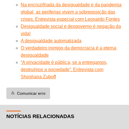
Na encruzilhada da desigualdade e da pandemia
global, as periferias vivem a sobreposição das
crises. Entrevista especial com Leonardo Fontes
Desigualdade social e desgoverno é negação da
vida!
A desigualdade automatizada
O verdadeiro inimigo da democracia é a eterna
desigualdade
“A privacidade é pública, se a entregamos,
destruímos a sociedade”. Entrevista com
Shoshana Zuboff
⚠️
Comunicar erro
NOTÍCIAS RELACIONADAS