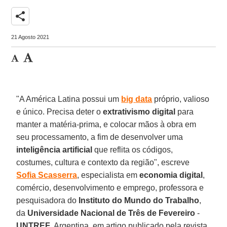
share
21 Agosto 2021
"A América Latina possui um
big
data
próprio, valioso
e único. Precisa deter o
extrativismo
digital
para
manter a matéria-prima, e colocar mãos à obra em
seu processamento, a fim de desenvolver uma
inteligência
artificial
que reflita os códigos,
costumes, cultura e contexto da região", escreve
Sofia
Scasserra
, especialista em
economia digital
,
comércio, desenvolvimento e emprego, professora e
pesquisadora do
Instituto do Mundo do Trabalho
,
da
Universidade Nacional de Três de Fevereiro
-
UNTREF
, Argentina, em artigo publicado pela revista